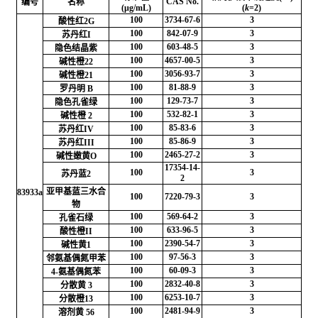
CAS No.
编号
名称
(μg/mL)
(
k
=2)
100
3734-67-6
3
酸性红2G
100
842-07-9
3
苏丹红I
100
603-48-5
3
隐色结晶紫
100
4657-00-5
3
碱性橙22
100
3056-93-7
3
碱性橙21
100
81-88-9
3
罗丹明 B
100
129-73-7
3
隐色孔雀绿
100
532-82-1
3
碱性橙 2
100
85-83-6
3
苏丹红IV
100
85-86-9
3
苏丹红III
100
2465-27-2
3
碱性嫩黄O
17354-14-
100
3
苏丹蓝2
2
亚甲基蓝三水合
83933a
100
7220-79-3
3
物
100
569-64-2
3
孔雀石绿
100
633-96-5
3
酸性橙II
100
2390-54-7
3
碱性黄1
100
97-56-3
3
邻氨基偶氮甲苯
100
60-09-3
3
4-氨基偶氮苯
100
2832-40-8
3
分散黄 3
100
6253-10-7
3
分散橙13
100
2481-94-9
3
溶剂黄 56