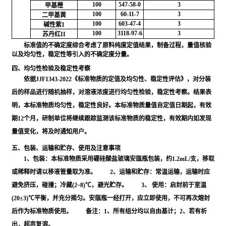
100
547-58-0
3
甲基橙
100
60-11-7
3
二甲基黄
100
603-47-4
3
碱性紫1
100
3118-97-6
3
苏丹红II
标准值的不确定度综合考虑了原料纯度定值结果，制备过程，量值核验
以及均匀性，稳定性等引入的不确定度分量。
四、均匀性检验及稳定性考察
依据JJF1343-2022《标准物质的定值及均匀性、稳定性评估》，对分装
后的样品进行随机抽样，对溶液浓度进行均匀性检验，稳定性考察。结果表
明，本标准物质均匀性，稳定性良好。本标准物质量值自定值日期起，有效
期12个月，研制单位将继续跟踪监测该标准物质的稳定性，有效期内如发现
量值变化，将及时通知用户。
五、包装、运输和贮存、使用及注意事项
1、包装：本标准物质采用硼硅酸盐玻璃安瓿瓶包装，约1.2mL/支，移取
或稀释时请以移液管量取为准。 2、运输和贮存：常温运输，运输时应
避免挤压，碰撞；冷藏(2~8)℃，避光贮存。 3、 使用：启封前于室温
(20±3)℃平衡，并充分摇匀。安瓿瓶一经打开，应立即使用，不可再次熔封
后作为标准物质使用。 备注：1、所有组分均以自由基计；2、若有析
出，超声复溶。