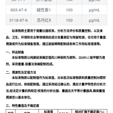
603-47-4
100
μg/mL
碱性紫1
3118-97-6
100
μg/mL
苏丹红II
标准物质主要用于测量仪器校准，分析方法评价和质量控制，以及食
品，卫生，环境和农业等领域相应成分含量测定与残留检测，也可用于量值
溯源或作为标准储备溶液，通过逐级稀释配制成各种工作用标准溶液等。
一、样品制备
本标准物质以纯度经准确定值的25种染料为原料，以HPLC级甲醇为溶
剂，采用重量-容量法准确配制而成。
二、溯源性及定值方法
本标准物质以配制值作为标准值，对本批次标准物质和质量控制对照样
品进行比对，核验配制值。通过采用经过确认的、满足计量学特性的分析方
法,经法定计量机构检定/校准的分析仪器、量器及天平等计量器具,确保量值
溯源至SI基本单位。
三、特性量值及不确定度
标准值
相对扩展不确定度(%)