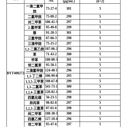
No.
(μg/mL)
(
k
=2)
一溴二氯甲
75-27-4
301
5
烷
75-09-2
299
5
二氯甲烷
106-42-3
297
5
对二甲苯
95-49-8
299
5
2-氯甲苯
91-20-3
301
5
萘
67-66-3
298
5
三氯甲烷
75-25-2
297
5
三溴甲烷
107-06-2
296
5
1,2-二氯乙烷
71-43-2
300
5
苯
108-88-3
301
5
甲苯
95-50-1
299
5
邻二氯苯
124-48-1
296
5
二溴氯甲烷
BYT400272
106-99-0
295
5
1,3-丁二烯
108-67-8
299
5
1,3,5-三甲苯
541-73-1
300
5
1,3-二氯苯
120-82-1
299
5
1,2,4-三氯苯
56-23-5
298
5
四氯化碳
98-82-8
297
5
异丙苯
87-61-6
298
5
1,2,3-三氯苯
108-38-3
300
5
间二甲苯
127-18-4
296
5
四氯乙烯
95-47-6
297
5
邻二甲苯