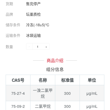
货期
售完停产
品牌
坛墨质检
储存条件
冷冻(-18±5)℃
运输条件
冰袋运输
数量
-
+
商品介绍
组分信息
CAS号
名称
标准值
单位
一溴二氯甲
75-27-4
300
μg/mL
烷
75-09-2
300
μg/mL
二氯甲烷