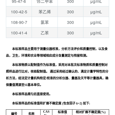
95-47-6
300
μg/mL
邻二甲苯
100-42-5
300
μg/mL
苯乙烯
108-90-7
300
μg/mL
氯苯
100-41-4
300
μg/mL
乙苯
本标准样品主要用于测量仪器校准，分析方法评价和质量控制，以及食
品，卫生，环境和农业等领域相应成分含量测定与残留检测。
本标准物质以配制值作为标准值，采用对本批次标准物质和质量控制对
照样品进行比对，核验配制值。 通过采用经过确认的、满足计量学特性的分
析方法，经法定计量机构检定/校准的分析仪器、量器及天平等计量器具，确
保量值溯源至SI基本单位。
本标准样品摇匀后直接使用。
本标准样品的标准值和扩展不确定度 (包含因子
k
=2) 如下:
CAS
标准值
相对扩展不确定度(%)
编号
名称