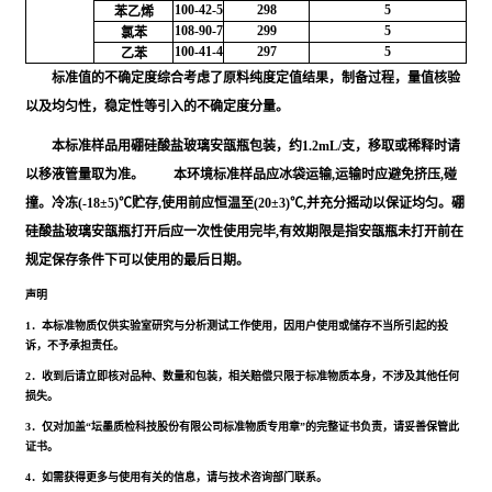
100-42-5
298
5
苯乙烯
108-90-7
299
5
氯苯
100-41-4
297
5
乙苯
标准值的不确定度综合考虑了原料纯度定值结果，制备过程，量值核验
以及均匀性，稳定性等引入的不确定度分量。
本标准样品用硼硅酸盐玻璃安瓿瓶包装，约1.2mL/支，移取或稀释时请
以移液管量取为准。 本环境标准样品应冰袋运输,运输时应避免挤压,碰
撞。冷冻(-18±5)℃贮存,使用前应恒温至(20±3)℃,并充分摇动以保证均匀。硼
硅酸盐玻璃安瓿瓶打开后应一次性使用完毕,有效期限是指安瓿瓶未打开前在
规定保存条件下可以使用的最后日期。
声明
1．本标准物质仅供实验室研究与分析测试工作使用，因用户使用或储存不当所引起的投
诉，不予承担责任。
2．收到后请立即核对品种、数量和包装，相关赔偿只限于标准物质本身，不涉及其他任何
损失。
3．仅对加盖“坛墨质检科技股份有限公司标准物质专用章”的完整证书负责，请妥善保管此
证书。
4．如需获得更多与使用有关的信息，请与技术咨询部门联系。