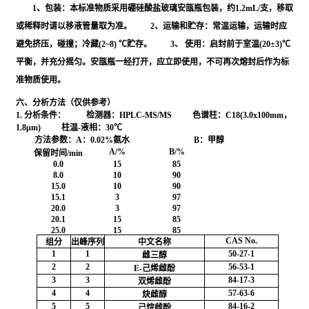
1、包装：本标准物质采用硼硅酸盐玻璃安瓿瓶包装，约1.2mL/支，移取
或稀释时请以移液管量取为准。 2、运输和贮存：常温运输，运输时应
避免挤压，碰撞；冷藏(2~8) ℃贮存。 3、 使用：启封前于室温(20±3)℃
平衡，并充分摇匀。安瓿瓶一经打开，应立即使用，不可再次熔封后作为标
准物质使用。
六、分析方法（仅供参考）
1. 分析条件：
检测器：HPLC-MS/MS 色谱柱：C18(3.0x100mm，
1.8μm) 柱温-液相：30℃
方法参数：A：0.02%氨水 B：甲醇
A/%
B/%
保留时间/min
0.0
15
85
8.0
10
90
15.0
10
90
15.1
3
97
20.0
3
97
20.1
15
85
25.0
15
85
CAS No.
组分
出峰序列
中文名称
1
1
50-27-1
雌三醇
2
2
56-53-1
E-己烯雌酚
3
3
84-17-3
双烯雌酚
4
4
57-63-6
炔雌醇
5
5
84-16-2
己烷雌酚