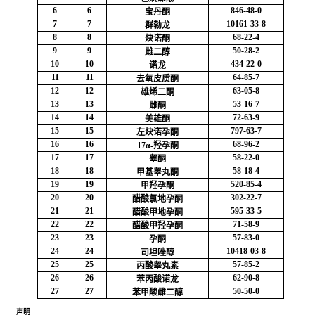
6
6
846-48-0
宝丹酮
7
7
10161-33-8
群勃龙
8
8
68-22-4
炔诺酮
9
9
50-28-2
雌二醇
10
10
434-22-0
诺龙
11
11
64-85-7
去氧皮质酮
12
12
63-05-8
雄烯二酮
13
13
53-16-7
雌酮
14
14
72-63-9
美雄酮
15
15
797-63-7
左炔诺孕酮
16
16
68-96-2
17α-羟孕酮
17
17
58-22-0
睾酮
18
18
58-18-4
甲基睾丸酮
19
19
520-85-4
甲羟孕酮
20
20
302-22-7
醋酸氯地孕酮
21
21
595-33-5
醋酸甲地孕酮
22
22
71-58-9
醋酸甲羟孕酮
23
23
57-83-0
孕酮
24
24
10418-03-8
司坦唑醇
25
25
57-85-2
丙酸睾丸素
26
26
62-90-8
苯丙酸诺龙
27
27
50-50-0
苯甲酸雌二醇
声明