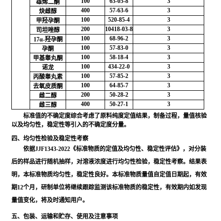
100
63-05-8
3
雄烯二酮
400
57-63-6
3
炔雌醇
100
520-85-4
3
甲羟孕酮
200
10418-03-8
3
司坦唑醇
100
68-96-2
3
17α-羟孕酮
100
57-83-0
3
孕酮
100
58-18-4
3
甲基睾丸酮
100
434-22-0
3
诺龙
100
57-85-2
3
丙酸睾丸素
100
64-85-7
3
去氧皮质酮
200
50-28-2
3
雌二醇
400
50-27-1
3
雌三醇
标准值的不确定度综合考虑了原料纯度定值结果，制备过程，量值核验
以及均匀性，稳定性等引入的不确定度分量。
四、均匀性检验及稳定性考察
依据JJF1343-2022《标准物质的定值及均匀性、稳定性评估》，对分装
后的样品进行随机抽样，对溶液浓度进行均匀性检验，稳定性考察。结果表
明，本标准物质均匀性，稳定性良好。本标准物质量值自定值日期起，有效
期12个月，研制单位将继续跟踪监测该标准物质的稳定性，有效期内如发现
量值变化，将及时通知用户。
五、包装、运输和贮存、使用及注意事项