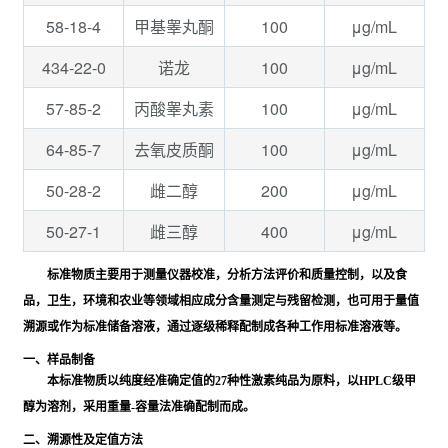
58-18-4
100
μg/mL
甲基睾丸酮
434-22-0
100
μg/mL
诺龙
57-85-2
100
μg/mL
丙酸睾丸素
64-85-7
100
μg/mL
去氧皮质酮
50-28-2
200
μg/mL
雌二醇
50-27-1
400
μg/mL
雌三醇
标准物质主要用于测量仪器校准，分析方法评价和质量控制，以及食
品，卫生，环境和农业等领域相应成分含量测定与残留检测，也可用于量值
溯源或作为标准储备溶液，通过逐级稀释配制成各种工作用标准溶液等。
一、样品制备
本标准物质以纯度经准确定值的27种性激素纯品为原料，以HPLC级甲
醇为溶剂，采用重量-容量法准确配制而成。
二、溯源性及定值方法