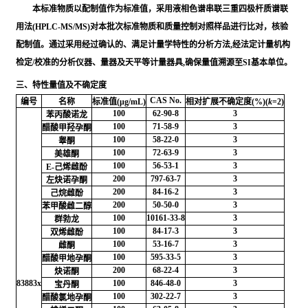
本标准物质以配制值作为标准值，采用液相色谱串联三重四极杆质谱联
用法(HPLC-MS/MS)对本批次标准物质和质量控制对照样品进行比对，核验
配制值。通过采用经过确认的、满足计量学特性的分析方法,经法定计量机构
检定/校准的分析仪器、量器及天平等计量器具,确保量值溯源至SI基本单位。
三、特性量值及不确定度
CAS No.
编号
名称
标准值(μg/mL)
相对扩展不确定度(%)(
k
=2)
100
62-90-8
3
苯丙酸诺龙
100
71-58-9
3
醋酸甲羟孕酮
100
58-22-0
3
睾酮
100
72-63-9
3
美雄酮
100
56-53-1
3
E-己烯雌酚
200
797-63-7
3
左炔诺孕酮
200
84-16-2
3
己烷雌酚
200
50-50-0
3
苯甲酸雌二醇
100
10161-33-8
3
群勃龙
100
84-17-3
3
双烯雌酚
100
53-16-7
3
雌酮
100
595-33-5
3
醋酸甲地孕酮
200
68-22-4
3
炔诺酮
83883x
100
846-48-0
3
宝丹酮
100
302-22-7
3
醋酸氯地孕酮