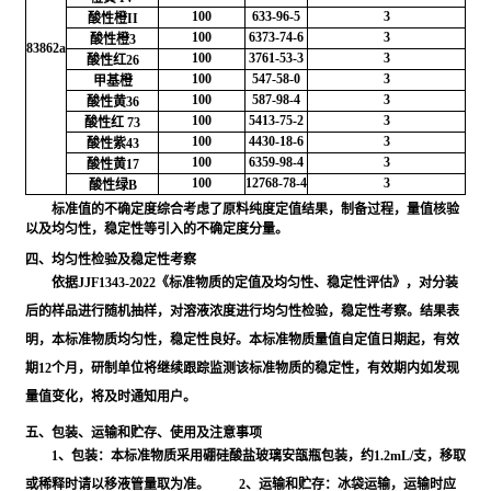
100
633-96-5
3
酸性橙II
100
6373-74-6
3
酸性橙3
83862a
100
3761-53-3
3
酸性红26
100
547-58-0
3
甲基橙
100
587-98-4
3
酸性黄36
100
5413-75-2
3
酸性红 73
100
4430-18-6
3
酸性紫43
100
6359-98-4
3
酸性黄17
100
12768-78-4
3
酸性绿B
标准值的不确定度综合考虑了原料纯度定值结果，制备过程，量值核验
以及均匀性，稳定性等引入的不确定度分量。
四、均匀性检验及稳定性考察
依据JJF1343-2022《标准物质的定值及均匀性、稳定性评估》，对分装
后的样品进行随机抽样，对溶液浓度进行均匀性检验，稳定性考察。结果表
明，本标准物质均匀性，稳定性良好。本标准物质量值自定值日期起，有效
期12个月，研制单位将继续跟踪监测该标准物质的稳定性，有效期内如发现
量值变化，将及时通知用户。
五、包装、运输和贮存、使用及注意事项
1、包装：本标准物质采用硼硅酸盐玻璃安瓿瓶包装，约1.2mL/支，移取
或稀释时请以移液管量取为准。 2、运输和贮存：冰袋运输，运输时应