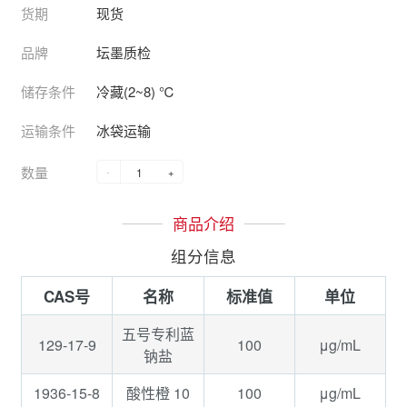
货期
现货
品牌
坛墨质检
储存条件
冷藏(2~8) ℃
运输条件
冰袋运输
数量
-
+
商品介绍
组分信息
CAS号
名称
标准值
单位
五号专利蓝
129-17-9
100
μg/mL
钠盐
1936-15-8
100
μg/mL
酸性橙 10