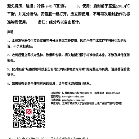
避免挤压，碰撞；冷藏(2~8) ℃贮存。 3、使用：启封前于室温(20±3)℃
平衡，并充分摇匀。安瓿瓶一经打开，应立即使用，不可再次熔封后作为标
准物质使用。 备注：组分均以自由基计。
声明
1．本标准物质仅供实验室研究与分析测试工作使用，因用户使用或储存不当所引起的投
诉，不予承担责任。
2．收到后请立即核对品种、数量和包装，相关赔偿只限于标准物质本身，不涉及其他任何
损失。
3．仅对加盖“坛墨质检科技股份有限公司标准物质专用章”的完整证书负责，请妥善保管此
证书。
4．如需获得更多与使用有关的信息，请与技术咨询部门联系。
研制单位: 坛墨质检科技股份有限公司
热线电话: 4008-099-669
官网网址: www.gbw-china.com
技术邮箱: jishu@gbw-china.com
单位地址: 江苏省常州市天宁区检验检测认证产业园二期2号楼8楼