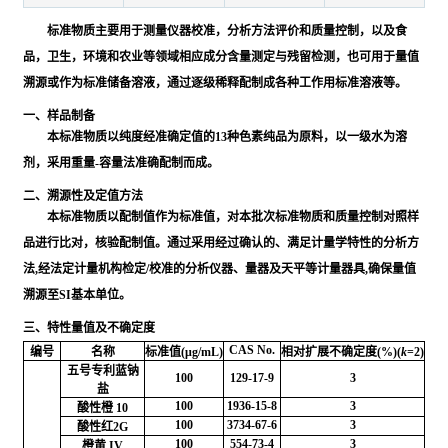
标准物质主要用于测量仪器校准，分析方法评价和质量控制，以及食
品，卫生，环境和农业等领域相应成分含量测定与残留检测，也可用于量值
溯源或作为标准储备溶液，通过逐级稀释配制成各种工作用标准溶液等。
一、样品制备
本标准物质以纯度经准确定值的13种色素纯品为原料，以一级水为溶
剂，采用重量-容量法准确配制而成。
二、溯源性及定值方法
本标准物质以配制值作为标准值，对本批次标准物质和质量控制对照样
品进行比对，核验配制值。通过采用经过确认的、满足计量学特性的分析方
法,经法定计量机构检定/校准的分析仪器、量器及天平等计量器具,确保量值
溯源至SI基本单位。
三、特性量值及不确定度
CAS No.
编号
名称
标准值(μg/mL)
相对扩展不确定度(%)(
k
=2)
五号专利蓝钠
100
129-17-9
3
盐
100
1936-15-8
3
酸性橙 10
100
3734-67-6
3
酸性红2G
100
554-73-4
3
橙黄 IV