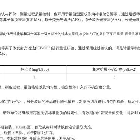
确认与评价，测量过程质量控制，也可用于量值溯源或作为标准储备溶液，通过逐级稀
合等离子体质谱法(ICP-MS)，原子荧光光谱法(AFS)，原子吸收光谱法(AAS)，分光
酸,优级纯盐酸和符合国家一级水标准的纯水为原料,在(20±3)℃的条件下采用重量-容量法
离子体发射光谱法(ICP-OES)进行量值核验。通过采用经过确认的、满足计量学特
单位。
标准值(mg/L)(Sb)
相对扩展不确定度(%)(
k
=2)
1
5
果，制备过程，量值核验以及均匀性，稳定性等引入的不确定度分量。
及均匀性、稳定性评估》，对分装后的样品进行随机抽样，对溶液浓度进行均匀性检验，稳
 研制单位将继续跟踪监测该标准物质的稳定性，有效期内如发现量值变化，将及时
)瓶包装，100mL/瓶，移取或稀释时请以移液管量取为准。
，碰撞；常温，置于阴凉处贮存。
摇匀。本标准物质打开后应尽快使用，避免玷污。