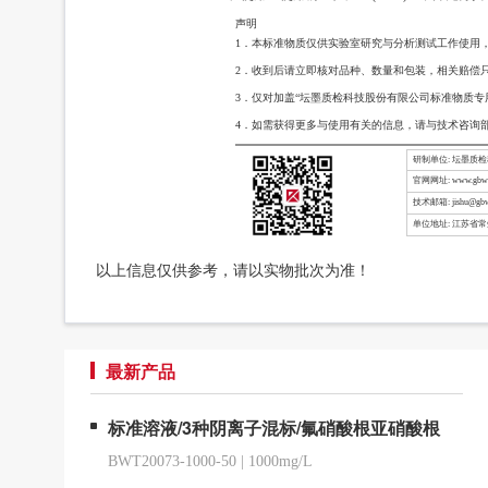
声明
1．本标准物质仅供实验室研究与分析测试工作使用
2．收到后请立即核对品种、数量和包装，相关赔偿
3．仅对加盖“坛墨质检科技股份有限公司标准物质专
4．如需获得更多与使用有关的信息，请与技术咨询
研制单位: 坛墨质
官网网址: www.gbw-
技术邮箱: jishu@gbw
单位地址: 江苏省
以上信息仅供参考，请以实物批次为准！
最新产品
标准溶液/3种阴离子混标/氟硝酸根亚硝酸根
BWT20073-1000-50
|
1000mg/L