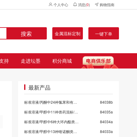
个人中心
消息(
0
)
购物指南
搜索
金属混标定制
一键下单
支持
走进坛墨
积分商城
最新产品
标准溶液/丙酮中24种氯苯和有机氯混标
84038b
标准溶液/甲醇中11种兽药混标/SN/T 5724-2025-9
84035a
标准溶液/甲醇中6种大环内酯类抗生素混标/SN/T 5724-2025-8/保质期6个月
84034a
标准溶液/甲醇中13种喹诺酮类药物混标/SN/T 5724-2025-7
84033a