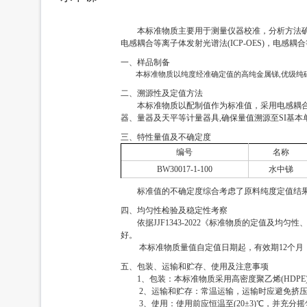
本标准物质主要用于测量仪器校准，分析方法
电感耦合等离子体发射光谱法(ICP-OES)，电感耦
一、样品制备
本标准物质以纯度经准确定值的高纯金属锑,优级纯硝
二、溯源性及定值方法
本标准物质以配制值作为标准值，采用电感耦合等
器、量器及天平等计量器具,确保量值溯源至SI基本
三、特性量值及不确定度
编号
名称
BW30017-1-100
水中锑
标准值的不确定度综合考虑了原料纯度定值结
四、均匀性检验及稳定性考察
依据JJF1343-2022《标准物质的定值
好。
本标准物质量值自定值日期起，有效期12个月，
五、包装、运输和贮存、使用及注意事项
1、包装：本标准物质采用高密度聚乙烯(HDPE
2、运输和贮存：常温运输，运输时应避免挤压
3、使用：使用前应恒温至(20±3)℃，并充分