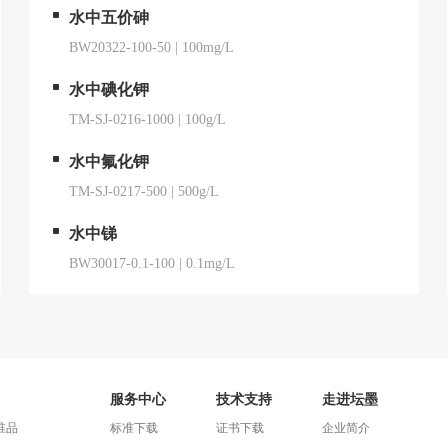
水中五价砷
BW20322-100-50
|
100mg/L
水中碘化钾
TM-SJ-0216-1000
|
100g/L
水中氟化钾
TM-SJ-0217-500
|
500g/L
水中锑
BW30017-0.1-100
|
0.1mg/L
服务中心
技术支持
走进坛墨
准品
标准下载
证书下载
企业简介