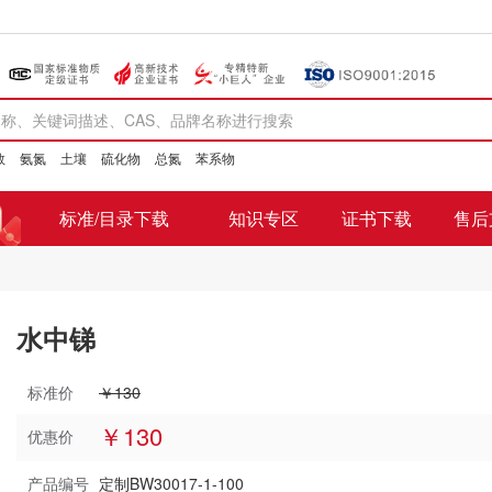
数
氨氮
土壤
硫化物
总氮
苯系物
标准/目录下载
知识专区
证书下载
售后
水中锑
标准价
￥130
￥130
优惠价
产品编号
定制BW30017-1-100