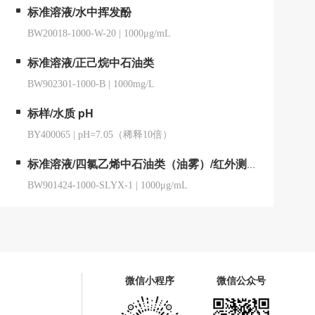
标准溶液/水中挥发酚
BW20018-1000-W-20
|
1000μg/mL
标准溶液/正己烷中石油类
BW902301-1000-B
|
1000mg/L
标样/水质 pH
BY400065
|
pH=7.05（稀释10倍）
标准溶液/四氯乙烯中石油类（油雾）/红外测油仪用
BW901424-1000-SLYX-1
|
1000μg/mL
微信小程序
微信公众号