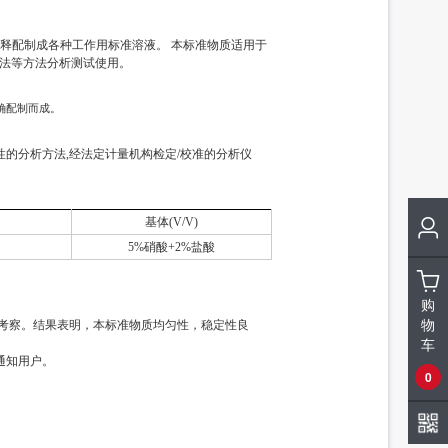
标准溶液/5种四环素类固体混标/NY/T 4870-2025
83991
标准溶液/甲醇中7种大环内酯类混标/NY/T 4870-2025
83990a
释配制成各种工作用标准溶液。 本标准物质适用于
光度法等方法分析测试使用。
准确配制而成。
性的分析方法,经法定计量机构检定/校准的分析仪
基体(V/V)
5%硝酸+2%盐酸
购
物
定性考察。结果表明，本标准物质均匀性，稳定性良
车
通知用户。
0