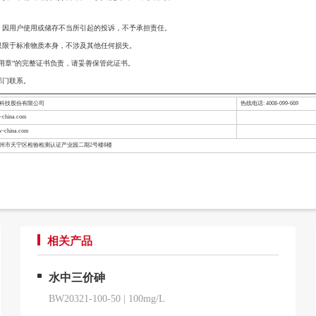
，因用户使用或储存不当所引起的投诉，不予承担责任。
只限于标准物质本身，不涉及其他任何损失。
用章”的完整证书负责，请妥善保管此证书。
部门联系。
检科技股份有限公司
热线电话: 4008-099-669
china.com
-china.com
常州市天宁区检验检测认证产业园二期2号楼8楼
相关产品
水中三价砷
BW20321-100-50
|
100mg/L