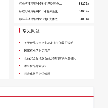
标准溶液/甲醇中5种硝基咪唑类药物混标/SN/T 5724-2025-4
83272a
标准溶液/甲醇中13种甾体激素混标溶液/SN/T 5724-2025-3/保质期6个月
84032a
标准溶液/甲醇中20种β-受体激动剂混标溶液/SN/T 5724-2025-2
84031a
标准溶液/二硫化碳中10种挥发性有机物混标
84027x
常见问题
标准溶液/水中乙醇等5种混标-4组
84011x
标准溶液/水中乙醇等5种混标-3组
84010x
关于食品安全企业标准有关问题的说明
标准溶液/水中乙醇等5种混标-2组
84009x
国家标准的制定程序
标准溶液/水中乙醇等5种混标-1组
84008x
食品安全标准及食品添加剂有关问题答问
标准溶液/甲醇中4种挥发性卤代烃混标
84006c
哪些食品需要认证
甲醇中4种氯苯混标
84005a
标准化常用名词解释
标准溶液/乙酸乙酯中10种农药混标/2026国抽农残/GB 23200.113-2026
83998a
标准溶液/乙腈中21种农药混标/2026国抽农残/GB 23200.121-2026
83997a
标准溶液/丙酮中43种农药混标/2026国抽农残/GB 23200.113/GB 23200.121
83996a
标准溶液/乙酸乙酯中53种农药混标/2026国抽农残/GB 23200.113-2026
83995a