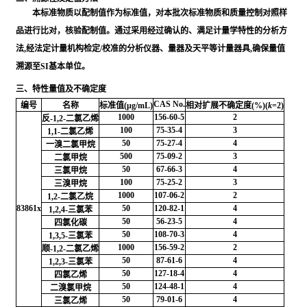
本标准物质以配制值作为标准值，对本批次标准物质和质量控制对照样
品进行比对，核验配制值。通过采用经过确认的、满足计量学特性的分析方
法,经法定计量机构检定/校准的分析仪器、量器及天平等计量器具,确保量值
溯源至SI基本单位。
三、特性量值及不确定度
CAS No.
编号
名称
标准值(μg/mL)
相对扩展不确定度(%)(
k
=2)
1000
156-60-5
2
反-1,2-二氯乙烯
100
75-35-4
3
1,1-二氯乙烯
50
75-27-4
4
一溴二氯甲烷
500
75-09-2
3
二氯甲烷
50
67-66-3
4
三氯甲烷
100
75-25-2
3
三溴甲烷
1000
107-06-2
2
1,2-二氯乙烷
83861x
50
120-82-1
4
1,2,4-三氯苯
50
56-23-5
4
四氯化碳
50
108-70-3
4
1,3,5-三氯苯
1000
156-59-2
2
顺-1,2-二氯乙烯
50
87-61-6
4
1,2,3-三氯苯
50
127-18-4
4
四氯乙烯
50
124-48-1
4
二溴氯甲烷
50
79-01-6
4
三氯乙烯