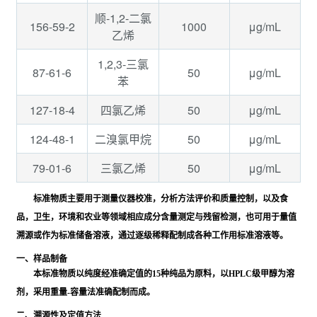
顺-1,2-二氯
156-59-2
1000
μg/mL
乙烯
1,2,3-三氯
87-61-6
50
μg/mL
苯
127-18-4
50
μg/mL
四氯乙烯
124-48-1
50
μg/mL
二溴氯甲烷
79-01-6
50
μg/mL
三氯乙烯
标准物质主要用于测量仪器校准，分析方法评价和质量控制，以及食
品，卫生，环境和农业等领域相应成分含量测定与残留检测，也可用于量值
溯源或作为标准储备溶液，通过逐级稀释配制成各种工作用标准溶液等。
一、样品制备
本标准物质以纯度经准确定值的15种纯品为原料，以HPLC级甲醇为溶
剂，采用重量-容量法准确配制而成。
二、溯源性及定值方法