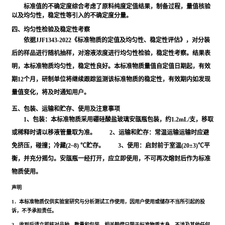
标准值的不确定度综合考虑了原料纯度定值结果，制备过程，量值核验
以及均匀性，稳定性等引入的不确定度分量。
四、均匀性检验及稳定性考察
依据JJF1343-2022《标准物质的定值及均匀性、稳定性评估》，对分装
后的样品进行随机抽样，对溶液浓度进行均匀性检验，稳定性考察。结果表
明，本标准物质均匀性，稳定性良好。本标准物质量值自定值日期起，有效
期12个月，研制单位将继续跟踪监测该标准物质的稳定性，有效期内如发现
量值变化，将及时通知用户。
五、包装、运输和贮存、使用及注意事项
1、包装：本标准物质采用硼硅酸盐玻璃安瓿瓶包装，约1.2mL/支，移取
或稀释时请以移液管量取为准。 2、运输和贮存：常温运输运输时应避
免挤压，碰撞；冷藏(2~8) ℃贮存。 3、使用：启封前于室温(20±3)℃平
衡，并充分摇匀。安瓿瓶一经打开，应立即使用，不可再次熔封后作为标准
物质使用。
声明
1．本标准物质仅供实验室研究与分析测试工作使用，因用户使用或储存不当所引起的投
诉，不予承担责任。
2．收到后请立即核对品种、数量和包装，相关赔偿只限于标准物质本身，不涉及其他任何