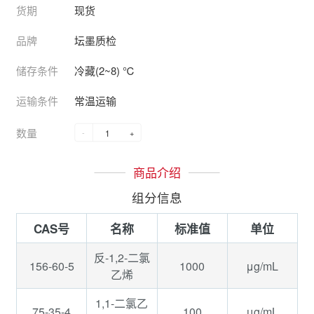
货期
现货
品牌
坛墨质检
储存条件
冷藏(2~8) ℃
运输条件
常温运输
数量
-
+
商品介绍
组分信息
CAS号
名称
标准值
单位
反-1,2-二氯
156-60-5
1000
μg/mL
乙烯
1,1-二氯乙
75-35-4
100
μg/mL