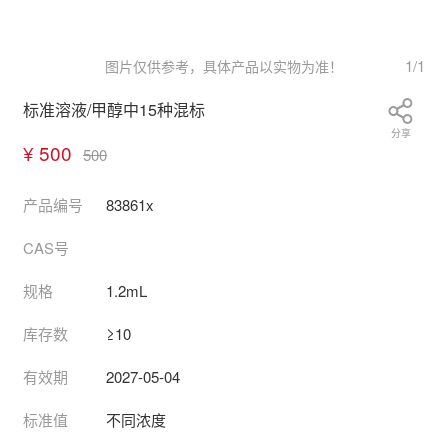
1
/
1
图片仅供参考，具体产品以实物为准！
标准溶液/甲醇中15种混标
分享
¥ 500
500
产品编号
83861x
CAS号
规格
1.2mL
库存数
≥10
有效期
2027-05-04
标准值
不同浓度