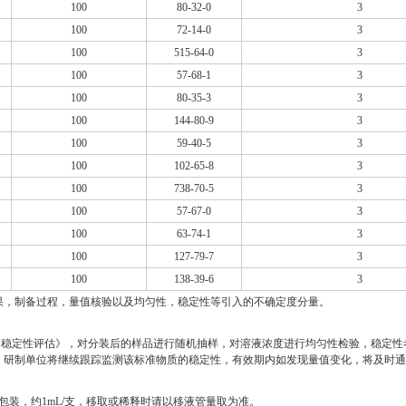
100
80-32-0
3
100
72-14-0
3
100
515-64-0
3
100
57-68-1
3
100
80-35-3
3
100
144-80-9
3
100
59-40-5
3
100
102-65-8
3
100
738-70-5
3
100
57-67-0
3
100
63-74-1
3
100
127-79-7
3
100
138-39-6
3
果，制备过程，量值核验以及均匀性，稳定性等引入的不确定度分量。
及均匀性、稳定性评估》，对分装后的样品进行随机抽样，对溶液浓度进行均匀性检验，稳
，研制单位将继续跟踪监测该标准物质的稳定性，有效期内如发现量值变化，将及时
包装，约1mL/支，移取或稀释时请以移液管量取为准。