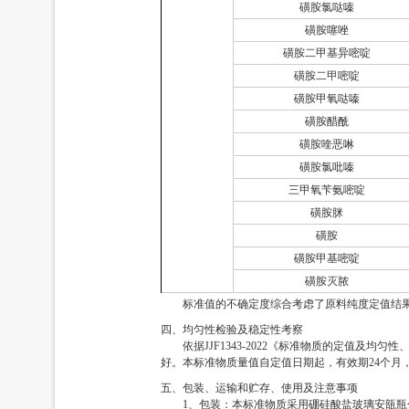
磺胺氯哒嗪
磺胺噻唑
磺胺二甲基异嘧啶
磺胺二甲嘧啶
磺胺甲氧哒嗪
磺胺醋酰
磺胺喹恶啉
磺胺氯吡嗪
三甲氧苄氨嘧啶
磺胺脒
磺胺
磺胺甲基嘧啶
磺胺灭脓
标准值的不确定度综合考虑了原料纯度定值结
四、均匀性检验及稳定性考察
依据JJF1343-2022《标准物质的定值
好。本标准物质量值自定值日期起，有效期24个月
五、包装、运输和贮存、使用及注意事项
1、包装：本标准物质采用硼硅酸盐玻璃安瓿瓶