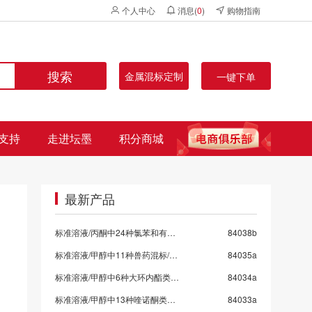
个人中心
消息(
0
)
购物指南
搜索
金属混标定制
一键下单
支持
走进坛墨
积分商城
最新产品
标准溶液/丙酮中24种氯苯和有机氯混标
84038b
标准溶液/甲醇中11种兽药混标/SN/T 5724-2025-9
84035a
标准溶液/甲醇中6种大环内酯类抗生素混标/SN/T 5724-2025-8/保质期6个月
84034a
标准溶液/甲醇中13种喹诺酮类药物混标/SN/T 5724-2025-7
84033a