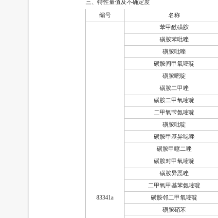
三、特性量值及不确定度
编号
名称
苯甲酰磺胺
磺胺苯吡唑
磺胺吡唑
磺胺间甲氧嘧啶
磺胺嘧啶
磺胺二甲唑
磺胺二甲氧嘧啶
二甲氧苄氨嘧啶
磺胺吡啶
磺胺甲基异噁唑
磺胺甲噻二唑
磺胺对甲氧嘧啶
磺胺异恶唑
二甲氧甲基苯氨嘧啶
83341a
磺胺邻二甲氧嘧啶
磺胺硝苯