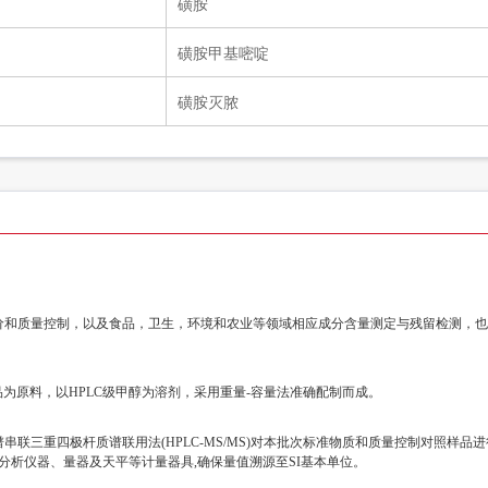
磺胺
磺胺甲基嘧啶
磺胺灭脓
价和质量控制，以及食品，卫生，环境和农业等领域相应成分含量测定与残留检测，也
为原料，以HPLC级甲醇为溶剂，采用重量-容量法准确配制而成。
联三重四极杆质谱联用法(HPLC-MS/MS)对本批次标准物质和质量控制对照样
分析仪器、量器及天平等计量器具,确保量值溯源至SI基本单位。