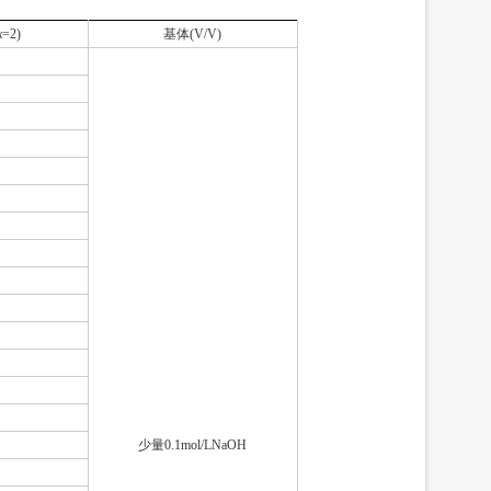
k
=2)
基体(V/V)
少量0.1mol/LNaOH