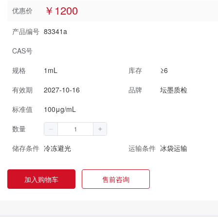
￥1200
优惠价
产品编号
83341a
CAS号
规格
1mL
库存
≥6
有效期
2027-10-16
品牌
坛墨质检
标准值
100μg/mL
数量
储存条件
冷冻避光
运输条件
冰袋运输
加入购物车
售前咨询