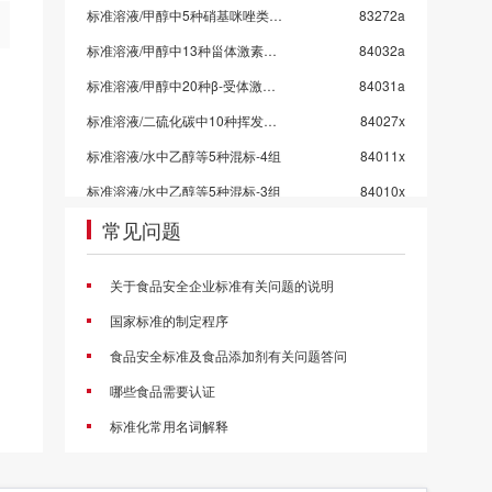
标准溶液/甲醇中5种硝基咪唑类药物混标/SN/T 5724-2025-4
83272a
标准溶液/甲醇中13种甾体激素混标溶液/SN/T 5724-2025-3/保质期6个月
84032a
标准溶液/甲醇中20种β-受体激动剂混标溶液/SN/T 5724-2025-2
84031a
标准溶液/二硫化碳中10种挥发性有机物混标
84027x
标准溶液/水中乙醇等5种混标-4组
84011x
标准溶液/水中乙醇等5种混标-3组
84010x
常见问题
标准溶液/水中乙醇等5种混标-2组
84009x
标准溶液/水中乙醇等5种混标-1组
84008x
关于食品安全企业标准有关问题的说明
标准溶液/甲醇中4种挥发性卤代烃混标
84006c
国家标准的制定程序
甲醇中4种氯苯混标
84005a
食品安全标准及食品添加剂有关问题答问
标准溶液/乙酸乙酯中10种农药混标/2026国抽农残/GB 23200.113-2026
83998a
哪些食品需要认证
标准溶液/乙腈中21种农药混标/2026国抽农残/GB 23200.121-2026
83997a
标准化常用名词解释
标准溶液/丙酮中43种农药混标/2026国抽农残/GB 23200.113/GB 23200.121
83996a
标准溶液/乙酸乙酯中53种农药混标/2026国抽农残/GB 23200.113-2026
83995a