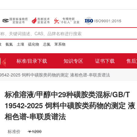
数
氨氮
土壤
硫化物
总氮
苯系物
标准/目录下载
知识专区
证书下载
售后
19542-2025 饲料中磺胺类药物的测定 液相色谱-串联质谱法
标准溶液/甲醇中29种磺胺类混标/GB/T
19542-2025 饲料中磺胺类药物的测定 液
相色谱-串联质谱法
标准价
￥1200