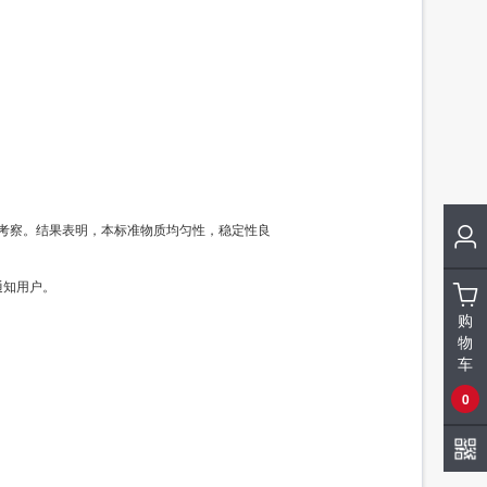
标准溶液/5种四环素类固体混标/NY/T 4870-2025
83991
标准溶液/甲醇中7种大环内酯类混标/NY/T 4870-2025
83990a
定性考察。结果表明，本标准物质均匀性，稳定性良
通知用户。
购
物
车
0