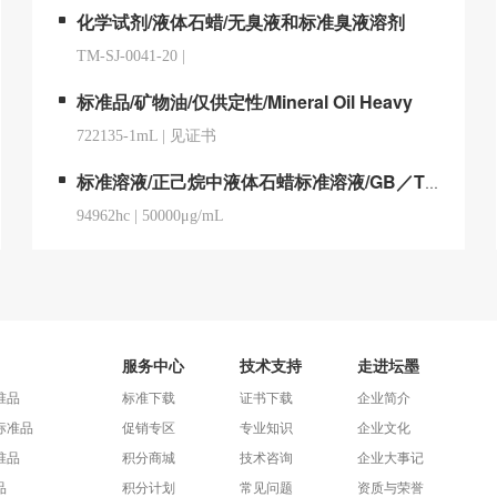
化学试剂/液体石蜡/无臭液和标准臭液溶剂
TM-SJ-0041-20
|
标准品/矿物油/仅供定性/Mineral Oil Heavy
722135-1mL
|
见证书
标准溶液/正己烷中液体石蜡标准溶液/GB／T37514-2019 动植物油脂矿物油的检测
94962hc
|
50000μg/mL
服务中心
技术支持
走进坛墨
准品
标准下载
证书下载
企业简介
标准品
促销专区
专业知识
企业文化
准品
积分商城
技术咨询
企业大事记
品
积分计划
常见问题
资质与荣誉