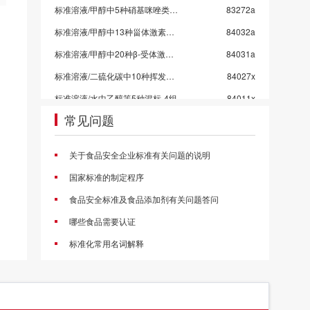
标准溶液/甲醇中5种硝基咪唑类药物混标/SN/T 5724-2025-4
83272a
标准溶液/甲醇中13种甾体激素混标溶液/SN/T 5724-2025-3/保质期6个月
84032a
标准溶液/甲醇中20种β-受体激动剂混标溶液/SN/T 5724-2025-2
84031a
标准溶液/二硫化碳中10种挥发性有机物混标
84027x
标准溶液/水中乙醇等5种混标-4组
84011x
常见问题
标准溶液/水中乙醇等5种混标-3组
84010x
标准溶液/水中乙醇等5种混标-2组
84009x
关于食品安全企业标准有关问题的说明
标准溶液/水中乙醇等5种混标-1组
84008x
国家标准的制定程序
标准溶液/甲醇中4种挥发性卤代烃混标
84006c
食品安全标准及食品添加剂有关问题答问
甲醇中4种氯苯混标
84005a
哪些食品需要认证
标准溶液/乙酸乙酯中10种农药混标/2026国抽农残/GB 23200.113-2026
83998a
标准化常用名词解释
标准溶液/乙腈中21种农药混标/2026国抽农残/GB 23200.121-2026
83997a
标准溶液/丙酮中43种农药混标/2026国抽农残/GB 23200.113/GB 23200.121
83996a
标准溶液/乙酸乙酯中53种农药混标/2026国抽农残/GB 23200.113-2026
83995a