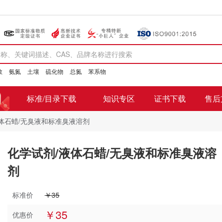
数
氨氮
土壤
硫化物
总氮
苯系物
标准/目录下载
知识专区
证书下载
售后
体石蜡/无臭液和标准臭液溶剂
化学试剂/液体石蜡/无臭液和标准臭液溶
剂
标准价
￥35
￥35
优惠价