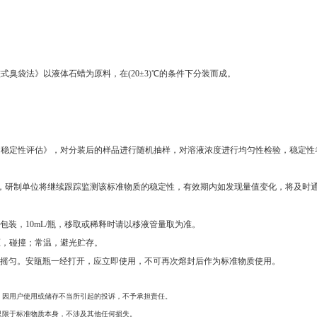
点比较式臭袋法》以液体石蜡为原料，在(20±3)℃的条件下分装而成。
及均匀性、稳定性评估》，对分装后的样品进行随机抽样，对溶液浓度进行均匀性检验，稳
研制单位将继续跟踪监测该标准物质的稳定性，有效期内如发现量值变化，将及时
包装，10mL/瓶，移取或稀释时请以移液管量取为准。
，碰撞；常温，避光贮存。
充分摇匀。安瓿瓶一经打开，应立即使用，不可再次熔封后作为标准物质使用。
，因用户使用或储存不当所引起的投诉，不予承担责任。
只限于标准物质本身，不涉及其他任何损失。