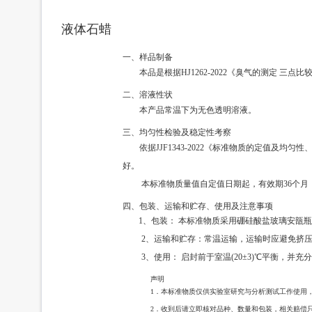
液体石蜡
一、样品制备
本品是根据HJ1262-2022《臭气的测定 三
二、溶液性状
本产品常温下为无色透明溶液。
三、均匀性检验及稳定性考察
依据JJF1343-2022《标准物质的定值
好。
本标准物质量值自定值日期起，有效期36个月，
四、包装、运输和贮存、使用及注意事项
1、包装： 本标准物质采用硼硅酸盐玻璃安瓿瓶
2、运输和贮存：常温运输，运输时应避免挤压
3、使用： 启封前于室温(20±3)℃平衡，并
声明
1．本标准物质仅供实验室研究与分析测试工作使用
2．收到后请立即核对品种、数量和包装，相关赔偿