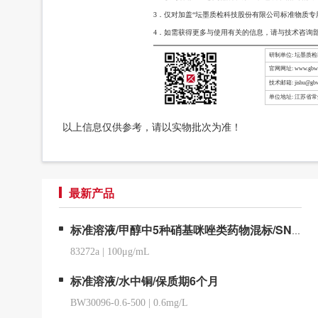
3．仅对加盖“坛墨质检科技股份有限公司标准物质专
4．如需获得更多与使用有关的信息，请与技术咨询
研制单位: 坛墨质
官网网址: www.gbw-
技术邮箱: jishu@gbw
单位地址: 江苏省
以上信息仅供参考，请以实物批次为准！
最新产品
标准溶液/甲醇中5种硝基咪唑类药物混标/SN/T 5724-2025-4
83272a
|
100μg/mL
标准溶液/水中铜/保质期6个月
BW30096-0.6-500
|
0.6mg/L