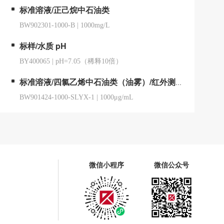
标准溶液/正己烷中石油类
BW902301-1000-B
|
1000mg/L
标样/水质 pH
BY400065
|
pH=7.05（稀释10倍）
标准溶液/四氯乙烯中石油类（油雾）/红外测油仪用
BW901424-1000-SLYX-1
|
1000μg/mL
微信小程序
微信公众号