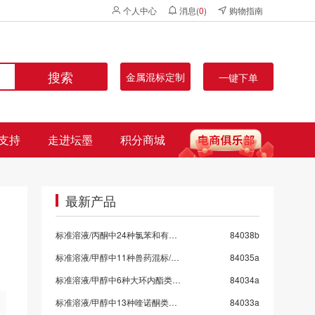
个人中心
消息(
0
)
购物指南
搜索
金属混标定制
一键下单
支持
走进坛墨
积分商城
最新产品
标准溶液/丙酮中24种氯苯和有机氯混标
84038b
标准溶液/甲醇中11种兽药混标/SN/T 5724-2025-9
84035a
标准溶液/甲醇中6种大环内酯类抗生素混标/SN/T 5724-2025-8/保质期6个月
84034a
标准溶液/甲醇中13种喹诺酮类药物混标/SN/T 5724-2025-7
84033a