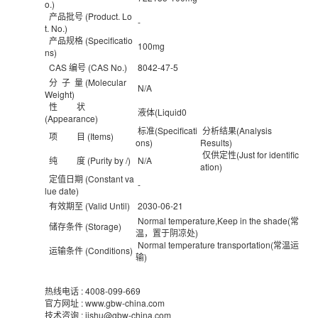
o.)
产品批号 (Product. Lo
-
t. No.)
产品规格 (Specificatio
100mg
ns)
CAS 编号 (CAS No.)
8042-47-5
分 子 量 (Molecular
N/A
Weight)
性 状
液体(Liquid0
(Appearance)
标准(Specificati
分析结果(Analysis
项 目 (Items)
ons)
Results)
仅供定性(Just for identific
纯 度 (Purity by /)
N/A
ation)
定值日期 (Constant va
-
lue date)
有效期至 (Valid Until)
2030-06-21
Normal temperature,Keep in the shade(常
储存条件 (Storage)
温，置于阴凉处)
Normal temperature transportation(常温运
运输条件 (Conditions)
输)
热线电话 : 4008-099-669
官方网址 : www.gbw-china.com
技术咨询 : jishu@gbw-china.com