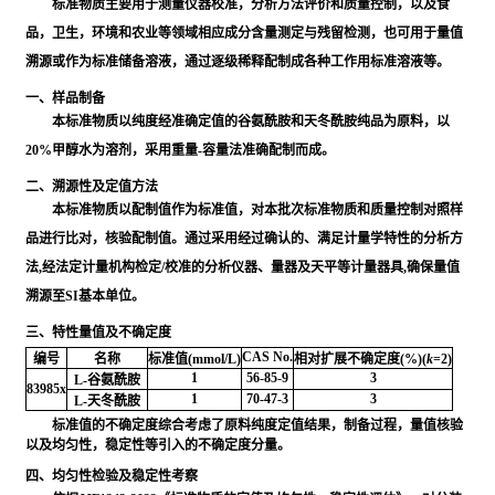
标准物质主要用于测量仪器校准，分析方法评价和质量控制，以及食
品，卫生，环境和农业等领域相应成分含量测定与残留检测，也可用于量值
溯源或作为标准储备溶液，通过逐级稀释配制成各种工作用标准溶液等。
一、样品制备
本标准物质以纯度经准确定值的谷氨酰胺和天冬酰胺纯品为原料，以
20%甲醇水为溶剂，采用重量-容量法准确配制而成。
二、溯源性及定值方法
本标准物质以配制值作为标准值，对本批次标准物质和质量控制对照样
品进行比对，核验配制值。通过采用经过确认的、满足计量学特性的分析方
法,经法定计量机构检定/校准的分析仪器、量器及天平等计量器具,确保量值
溯源至SI基本单位。
三、特性量值及不确定度
CAS No.
编号
名称
标准值(mmol/L)
相对扩展不确定度(%)(
k
=2)
1
56-85-9
3
L-谷氨酰胺
83985x
1
70-47-3
3
L-天冬酰胺
标准值的不确定度综合考虑了原料纯度定值结果，制备过程，量值核验
以及均匀性，稳定性等引入的不确定度分量。
四、均匀性检验及稳定性考察