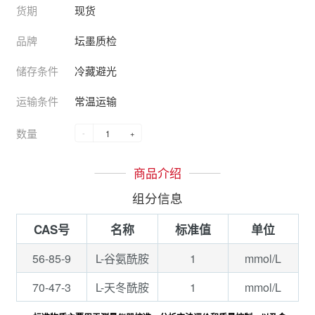
货期
现货
品牌
坛墨质检
储存条件
冷藏避光
运输条件
常温运输
数量
-
+
商品介绍
组分信息
CAS号
名称
标准值
单位
56-85-9
1
mmol/L
L-谷氨酰胺
70-47-3
1
mmol/L
L-天冬酰胺