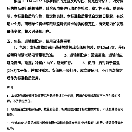
依据JJF1343-2022《标准物质的定值及均匀性、稳定性评估》，对分装
后的样品进行随机抽样，对溶液浓度进行均匀性检验，稳定性考察。结果表
明，本标准物质均匀性，稳定性良好。本标准物质量值自定值日期起，有效
期12个月，研制单位将继续跟踪监测该标准物质的稳定性，有效期内如发现
量值变化，将及时通知用户。
五、包装、运输和贮存、使用及注意事项
1、包装：本标准物质采用硼硅酸盐玻璃安瓿瓶包装，约1.2mL/支，移取
或稀释时请以移液管量取为准。 2、运输和贮存：常温运输，运输时应
避免挤压，碰撞；冷藏(2~8)℃，避光贮存。 3、使用：启封前于室温
(20±3)℃平衡，并充分摇匀。安瓿瓶一经打开，应立即使用，不可再次熔封
后作为标准物质使用。
声明
1．本标准物质仅供实验室研究与分析测试工作使用，因用户使用或储存不当所引起的投
诉，不予承担责任。
2．收到后请立即核对品种、数量和包装，相关赔偿只限于标准物质本身，不涉及其他任何
损失。
3．仅对加盖“坛墨质检科技股份有限公司标准物质专用章”的完整证书负责，请妥善保管此
证书。