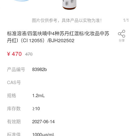
1
/
1
图片仅供参考，具体产品以实物为准！
标准溶液/四氢呋喃中4种苏丹红混标/化妆品中苏
丹红I（CI 12055）/BJH202502
分享
¥ 470
470
产品编号
83982b
CAS号
规格
1.2mL
库存数
≥10
有效期
2027-06-14
标准值
1000μg/mL