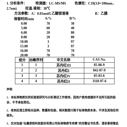
1. 分析条件：
检测器：LC-MS/MS 色谱柱：C18(3.0×100mm，
2.7um) 柱温-液相：30℃
方法参数：A：0.01mol/L乙酸铵溶液 B：乙腈
A/%
B/%
保留时间/min
0.00
70
30
5.00
60
40
6.00
20
80
8.00
20
80
10.00
3
97
15.00
3
97
16.00
70
70
20.00
70
70
CAS No.
组分
出峰序列
中文名称
1
1
85-86-9
苏丹红III
2
2
842-07-9
苏丹红I
3
3
85-83-6
苏丹红IV
4
4
3118-97-6
苏丹红II
声明
1．本标准物质仅供实验室研究与分析测试工作使用，因用户使用或储存不当所引起的投
诉，不予承担责任。
2．收到后请立即核对品种、数量和包装，相关赔偿只限于标准物质本身，不涉及其他任何
损失。
3．仅对加盖“坛墨质检科技股份有限公司标准物质专用章”的完整证书负责，请妥善保管此