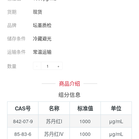
货期
现货
品牌
坛墨质检
储存条件
冷藏避光
运输条件
常温运输
数量
-
+
商品介绍
组分信息
CAS号
名称
标准值
单位
842-07-9
1000
μg/mL
苏丹红I
85-83-6
1000
μg/mL
苏丹红IV