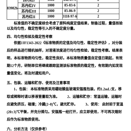
苏丹红I
1000
85-83-6
2
苏丹红IV
83982b
1000
85-86-9
2
苏丹红III
1000
3118-97-6
2
苏丹红II
标准值的不确定度综合考虑了原料纯度定值结果，制备过程，量值核验
以及均匀性，稳定性等引入的不确定度分量。
四、均匀性检验及稳定性考察
依据JJF1343-2022《标准物质的定值及均匀性、稳定性评估》，对分装
后的样品进行随机抽样，对溶液浓度进行均匀性检验，稳定性考察。结果表
明，本标准物质均匀性，稳定性良好。本标准物质量值自定值日期起，有效
期12个月，研制单位将继续跟踪监测该标准物质的稳定性，有效期内如发现
量值变化，将及时通知用户。
五、包装、运输和贮存、使用及注意事项
1、包装： 本标准物质采用硼硅酸盐玻璃安瓿瓶包装，约1.2mL/支，移
取或稀释时请以移液管量取为准。 2、运输和贮存：常温运输，运输时
应避免挤压，碰撞；冷藏(2~8)℃，避光贮存。 3、使用： 启封前于室温
(20±3)℃平衡，并充分摇匀。安瓿瓶一经打开，应立即使用，不可再次熔封
后作为标准物质使用。
六、分析方法（仅供参考）