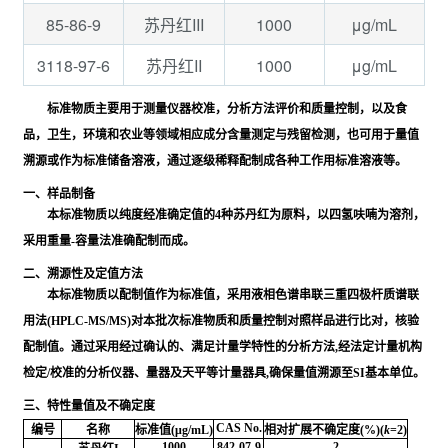
85-86-9
1000
μg/mL
苏丹红III
3118-97-6
1000
μg/mL
苏丹红II
标准物质主要用于测量仪器校准，分析方法评价和质量控制，以及食
品，卫生，环境和农业等领域相应成分含量测定与残留检测，也可用于量值
溯源或作为标准储备溶液，通过逐级稀释配制成各种工作用标准溶液等。
一、样品制备
本标准物质以纯度经准确定值的4种苏丹红为原料，以四氢呋喃为溶剂，
采用重量-容量法准确配制而成。
二、溯源性及定值方法
本标准物质以配制值作为标准值，采用液相色谱串联三重四极杆质谱联
用法(HPLC-MS/MS)对本批次标准物质和质量控制对照样品进行比对，核验
配制值。通过采用经过确认的、满足计量学特性的分析方法,经法定计量机构
检定/校准的分析仪器、量器及天平等计量器具,确保量值溯源至SI基本单位。
三、特性量值及不确定度
CAS No.
编号
名称
标准值(μg/mL)
相对扩展不确定度(%)(
k
=2)
1000
842-07-9
2