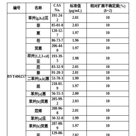
CAS
标准值
相对扩展不确定度(%)
编号
名称
No.
(μg/mL)
(
k
=2)
191-24-
2.01
10
苯并[g,h,i]苝
2
85-01-8
2.03
10
菲
120-12-
1.97
10
蒽
7
86-73-7
1.96
10
芴
206-44-
1.97
10
荧蒽
0
茚并[1,2,3-cd]
193-39-
1.98
10
5
芘
83-32-9
2.01
10
苊
91-20-3
2.01
10
萘
BYT400257
53-70-3
1.99
10
二苯并[a,h]蒽
218-01-
1.97
10
屈
9
56-55-3
2.00
10
苯并[a]蒽
205-99-
2.03
10
苯并[b]荧蒽
2
208-96-
2.01
10
苊烯
8
50-32-8
1.99
10
苯并[a]芘
207-08-
1.97
10
苯并[k]荧蒽
9
129-00-
2.02
10
芘