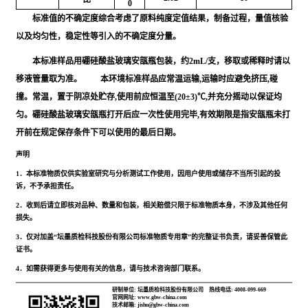
0
标准值的不确定度综合考虑了原料纯度定值结果，制备过程，量值核验
以及均匀性，稳定性等引入的不确定度分量。
本标准样品用硼硅酸盐玻璃安瓿瓶包装，约2mL/支，移取或稀释时请以
移液管量取为准。 本环境标准样品应常温运输,运输时应避免挤压,碰
撞。常温，置于阴凉处贮存,使用前应恒温至(20±3)℃,并充分摇动以保证均
匀。硼硅酸盐玻璃安瓿瓶打开后应一次性使用完毕,有效期限是指安瓿瓶未打
开前在规定保存条件下可以使用的最后日期。
声明
1．本标准物质仅供实验室研究与分析测试工作使用，因用户使用或储存不当所引起的投
诉，不予承担责任。
2．收到后请立即核对品种、数量和包装，相关赔偿只限于标准物质本身，不涉及其他任何
损失。
3．仅对加盖“坛墨质检科技股份有限公司标准物质专用章”的完整证书负责，请妥善保管此
证书。
4．如需获得更多与使用有关的信息，请与技术咨询部门联系。
研制单位: 坛墨质检科技股份有限公司
热线电话: 4008-099-669
官网网址: www.gbw-china.com
技术邮箱: jishu@gbw-china.com