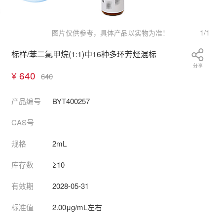
1
/
1
图片仅供参考，具体产品以实物为准！
标样/苯二氯甲烷(1:1)中16种多环芳烃混标
分享
¥ 640
640
产品编号
BYT400257
CAS号
规格
2mL
库存数
≥10
有效期
2028-05-31
标准值
2.00μg/mL左右