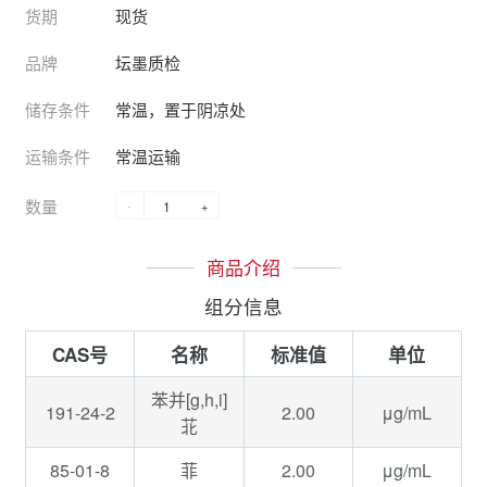
货期
现货
品牌
坛墨质检
储存条件
常温，置于阴凉处
运输条件
常温运输
数量
-
+
商品介绍
组分信息
CAS号
名称
标准值
单位
苯并[g,h,i]
191-24-2
2.00
μg/mL
苝
85-01-8
2.00
μg/mL
菲