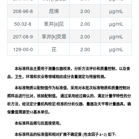
208-96-8
2.00
μg/mL
苊烯
50-32-8
2.00
μg/mL
苯并[a]芘
207-08-9
2.00
μg/mL
苯并[k]荧蒽
129-00-0
2.00
μg/mL
芘
本标准样品主要用于测量仪器校准，分析方法评价和质量控制，以及食
品，卫生，环境和农业等领域相应成分含量测定与残留检测。
本标准物质以配制值作为标准值，采用对本批次标准物质和质量控制对
照样品进行比对，核验配制值。 通过采用经过确认的、满足计量学特性的分
析方法，经法定计量机构检定/校准的分析仪器、量器及天平等计量器具，确
保量值溯源至SI基本单位。
本标准样品摇匀后直接使用。
本标准样品的标准值和相对扩展不确定度 (包含因子
k
=2) 如下: