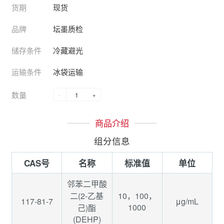
货期
现货
品牌
坛墨质检
储存条件
冷藏避光
运输条件
冰袋运输
数量
-
+
商品介绍
组分信息
CAS号
名称
标准值
单位
邻苯二甲酸
二(2-乙基
10，100，
117-81-7
μg/mL
1000
己)酯
(DEHP)