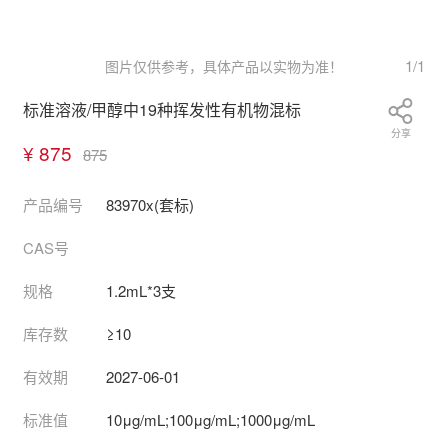
1
/
1
图片仅供参考，具体产品以实物为准！
标准溶液/甲醇中19种挥发性有机物混标
分享
¥ 875
875
产品编号
83970x(套标)
CAS号
规格
1.2mL*3支
库存数
≥10
有效期
2027-06-01
标准值
10μg/mL;100μg/mL;1000μg/mL