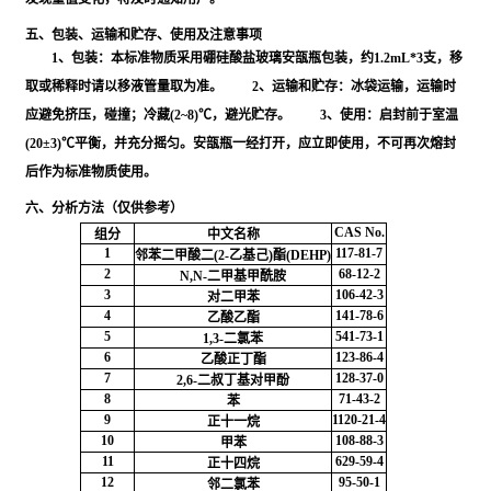
五、包装、运输和贮存、使用及注意事项
1、包装：本标准物质采用硼硅酸盐玻璃安瓿瓶包装，约1.2mL*3支，移
取或稀释时请以移液管量取为准。 2、运输和贮存：冰袋运输，运输时
应避免挤压，碰撞；冷藏(2~8)℃，避光贮存。 3、使用：启封前于室温
(20±3)℃平衡，并充分摇匀。安瓿瓶一经打开，应立即使用，不可再次熔封
后作为标准物质使用。
六、分析方法（仅供参考）
CAS No.
组分
中文名称
1
117-81-7
邻苯二甲酸二(2-乙基己)酯(DEHP)
2
68-12-2
N,N-二甲基甲酰胺
3
106-42-3
对二甲苯
4
141-78-6
乙酸乙酯
5
541-73-1
1,3-二氯苯
6
123-86-4
乙酸正丁酯
7
128-37-0
2,6-二叔丁基对甲酚
8
71-43-2
苯
9
1120-21-4
正十一烷
10
108-88-3
甲苯
11
629-59-4
正十四烷
12
95-50-1
邻二氯苯