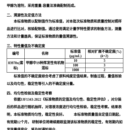
甲醇为溶剂，采用重量-容量法准确配制而成。
二、溯源性及定值方法
本标准物质以配制值作为标准值，对本批次标准物质和质量控制对照样
品进⾏⽐对，核验配制值。通过使⽤满⾜计量学特性要求的制备⽅法，测量
⽅法和计量器具，保证标准物质的量值溯源性。
三、特性量值及不确定度
标准值
相对扩展不确定度(%)
编号
名称
(μg/mL)
(
k
=2)
10
5
83970x(套
甲醇中19种挥发性有机物
100
3
标)
混标
1000
2
标准值的不确定度综合考虑了原料纯度定值结果，制备过程，量值核验
以及均匀性，稳定性等引入的不确定度分量。
四、均匀性检验及稳定性考察
依据JJF1343-2022《标准物质的定值及均匀性、稳定性评估》，对分装
后的样品进行随机抽样，对溶液浓度进行均匀性检验，稳定性考察。结果表
明，本标准物质均匀性，稳定性良好。 本标准物质量值自定值日期起，
有效期12个月， 研制单位将继续跟踪监测该标准物质的稳定性，有效期内如
发现量值变化，将及时通知用户。