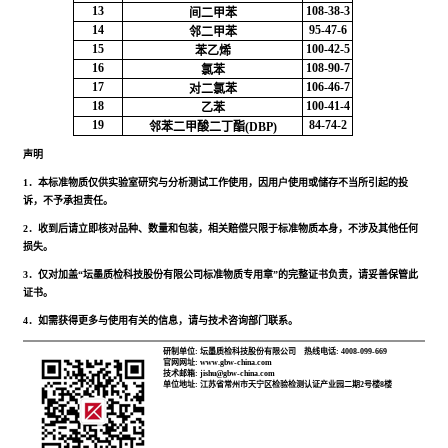
13
108-38-3
间二甲苯
14
95-47-6
邻二甲苯
15
100-42-5
苯乙烯
16
108-90-7
氯苯
17
106-46-7
对二氯苯
18
100-41-4
乙苯
19
84-74-2
邻苯二甲酸二丁酯(DBP)
声明
1．本标准物质仅供实验室研究与分析测试工作使用，因用户使用或储存不当所引起的投
诉，不予承担责任。
2．收到后请立即核对品种、数量和包装，相关赔偿只限于标准物质本身，不涉及其他任何
损失。
3．仅对加盖“坛墨质检科技股份有限公司标准物质专用章”的完整证书负责，请妥善保管此
证书。
4．如需获得更多与使用有关的信息，请与技术咨询部门联系。
研制单位: 坛墨质检科技股份有限公司
热线电话: 4008-099-669
官网网址: www.gbw-china.com
技术邮箱: jishu@gbw-china.com
单位地址: 江苏省常州市天宁区检验检测认证产业园二期2号楼8楼