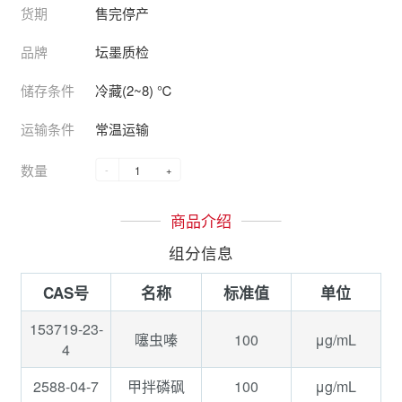
货期
售完停产
品牌
坛墨质检
储存条件
冷藏(2~8) ℃
运输条件
常温运输
数量
-
+
商品介绍
组分信息
CAS号
名称
标准值
单位
153719-23-
100
μg/mL
噻虫嗪
4
2588-04-7
100
μg/mL
甲拌磷砜