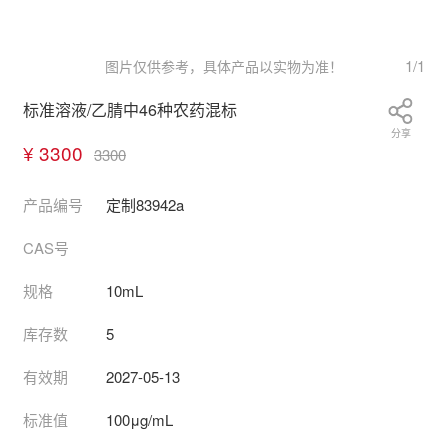
1
/
1
图片仅供参考，具体产品以实物为准！
标准溶液/乙腈中46种农药混标
分享
¥ 3300
3300
产品编号
定制83942a
CAS号
规格
10mL
库存数
5
有效期
2027-05-13
标准值
100μg/mL