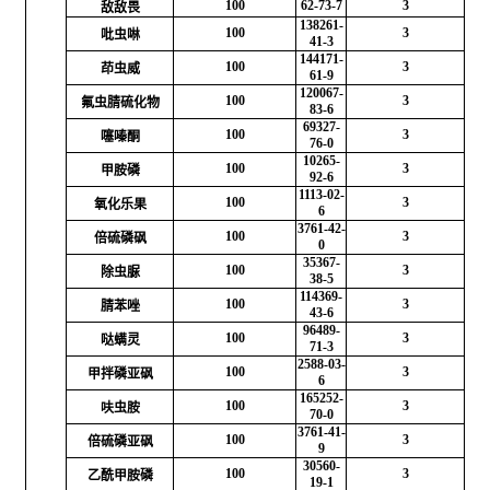
100
62-73-7
3
敌敌畏
138261-
100
3
吡虫啉
41-3
144171-
100
3
茚虫威
61-9
120067-
100
3
氟虫腈硫化物
83-6
69327-
100
3
噻嗪酮
76-0
10265-
100
3
甲胺磷
92-6
1113-02-
100
3
氧化乐果
6
3761-42-
100
3
倍硫磷砜
0
35367-
100
3
除虫脲
38-5
114369-
100
3
腈苯唑
43-6
96489-
100
3
哒螨灵
71-3
2588-03-
100
3
甲拌磷亚砜
6
165252-
100
3
呋虫胺
70-0
3761-41-
100
3
倍硫磷亚砜
9
30560-
100
3
乙酰甲胺磷
19-1