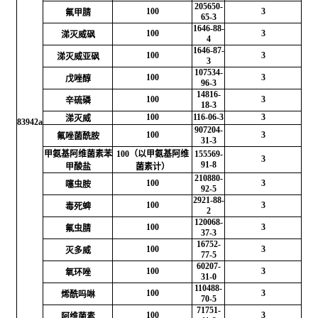
205650-
100
3
氟甲腈
65-3
1646-88-
100
3
涕灭威砜
4
1646-87-
100
3
涕灭威亚砜
3
107534-
100
3
戊唑醇
96-3
14816-
100
3
辛硫磷
18-3
100
116-06-3
3
涕灭威
83942a
907204-
100
3
氟唑菌酰胺
31-3
甲氨基阿维菌素苯
100（以甲氨基阿维
155569-
3
91-8
甲酸盐
菌素计）
210880-
100
3
噻虫胺
92-5
2921-88-
100
3
毒死蜱
2
120068-
100
3
氟虫腈
37-3
16752-
100
3
灭多威
77-5
60207-
100
3
氧环唑
31-0
110488-
100
3
烯酰吗啉
70-5
71751-
100
3
阿维菌素