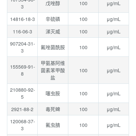
100
μg/mL
戊唑醇
3
14816-18-3
100
μg/mL
辛硫磷
116-06-3
100
μg/mL
涕灭威
907204-31-
100
μg/mL
氟唑菌酰胺
3
甲氨基阿维
155569-91-
100
μg/mL
菌素苯甲酸
8
盐
210880-92-
100
μg/mL
噻虫胺
5
2921-88-2
100
μg/mL
毒死蜱
120068-37-
100
μg/mL
氟虫腈
3