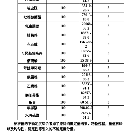
41-2
135410-
100
3
啶虫脒
20-7
175013-
100
3
吡唑醚菌酯
18-0
120068-
100
3
氟虫腈砜
36-2
88671-
100
3
腈菌唑
89-0
1563-66-
100
3
克百威
2
16655-
100
3
3-羟基呋喃丹
82-6
100
55-38-9
3
倍硫磷
119446-
100
3
苯醚甲环唑
68-3
120116-
100
3
氰霜唑
88-3
153233-
100
3
乙螨唑
91-1
82657-
100
3
联苯菊酯
04-3
100
60-51-5
3
乐果
100
298-02-2
3
甲拌磷
24353-
100
3
水胺硫磷
61-5
标准值的不确定度综合考虑了原料纯度定值结果，制备过程，量值核验
以及均匀性，稳定性等引入的不确定度分量。