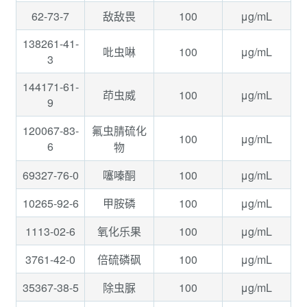
62-73-7
100
μg/mL
敌敌畏
138261-41-
100
μg/mL
吡虫啉
3
144171-61-
100
μg/mL
茚虫威
9
120067-83-
氟虫腈硫化
100
μg/mL
6
物
69327-76-0
100
μg/mL
噻嗪酮
10265-92-6
100
μg/mL
甲胺磷
1113-02-6
100
μg/mL
氧化乐果
3761-42-0
100
μg/mL
倍硫磷砜
35367-38-5
100
μg/mL
除虫脲