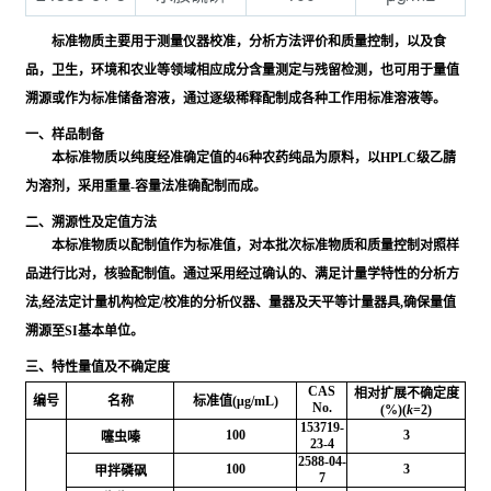
标准物质主要用于测量仪器校准，分析方法评价和质量控制，以及食
品，卫生，环境和农业等领域相应成分含量测定与残留检测，也可用于量值
溯源或作为标准储备溶液，通过逐级稀释配制成各种工作用标准溶液等。
一、样品制备
本标准物质以纯度经准确定值的46种农药纯品为原料，以HPLC级乙腈
为溶剂，采用重量-容量法准确配制而成。
二、溯源性及定值方法
本标准物质以配制值作为标准值，对本批次标准物质和质量控制对照样
品进行比对，核验配制值。通过采用经过确认的、满足计量学特性的分析方
法,经法定计量机构检定/校准的分析仪器、量器及天平等计量器具,确保量值
溯源至SI基本单位。
三、特性量值及不确定度
CAS
相对扩展不确定度
编号
名称
标准值(μg/mL)
No.
(%)(
k
=2)
153719-
100
3
噻虫嗪
23-4
2588-04-
100
3
甲拌磷砜
7