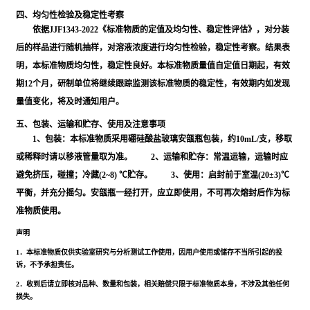
四、均匀性检验及稳定性考察
依据JJF1343-2022《标准物质的定值及均匀性、稳定性评估》，对分装
后的样品进行随机抽样，对溶液浓度进行均匀性检验，稳定性考察。结果表
明，本标准物质均匀性，稳定性良好。本标准物质量值自定值日期起，有效
期12个月，研制单位将继续跟踪监测该标准物质的稳定性，有效期内如发现
量值变化，将及时通知用户。
五、包装、运输和贮存、使用及注意事项
1、包装：本标准物质采用硼硅酸盐玻璃安瓿瓶包装，约10mL/支，移取
或稀释时请以移液管量取为准。 2、运输和贮存：常温运输，运输时应
避免挤压，碰撞；冷藏(2~8) ℃贮存。 3、使用：启封前于室温(20±3)℃
平衡，并充分摇匀。安瓿瓶一经打开，应立即使用，不可再次熔封后作为标
准物质使用。
声明
1．本标准物质仅供实验室研究与分析测试工作使用，因用户使用或储存不当所引起的投
诉，不予承担责任。
2．收到后请立即核对品种、数量和包装，相关赔偿只限于标准物质本身，不涉及其他任何
损失。