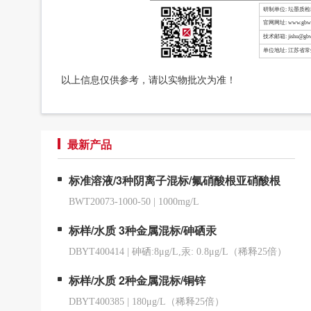
研制单位: 坛墨质
官网网址: www.gbw-
技术邮箱: jishu@gbw
单位地址: 江苏省
以上信息仅供参考，请以实物批次为准！
最新产品
标准溶液/3种阴离子混标/氟硝酸根亚硝酸根
BWT20073-1000-50
|
1000mg/L
标样/水质 3种金属混标/砷硒汞
DBYT400414
|
砷硒:8μg/L,汞: 0.8μg/L（稀释25倍）
标样/水质 2种金属混标/铜锌
DBYT400385
|
180μg/L（稀释25倍）