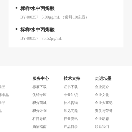
标样/水中丙烯酸
BY400357
|
5.00μg/mL（稀释10倍后）
标样/水中丙烯酸
BY400357
|
75.52μg/mL
服务中心
技术支持
走进坛墨
准品
标准下载
证书下载
企业简介
标准品
促销专区
专业知识
企业文化
准品
积分商城
技术咨询
企业大事记
品
积分计划
常见问题
资质与荣誉
栏目导航
行业资讯
企业动态
购物指南
产品目录
联系我们