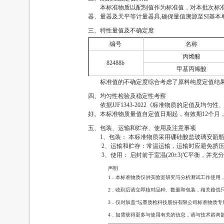
本标准物质以配制值作为标准值，对本批次标准
器、量器及天平等计量器具,确保量值溯源至SI基本
三、特性量值及不确定度
编号
名称
丙烯酸
82488b
甲基丙烯酸
标准值的不确定度综合考虑了原料纯度定值结
四、均匀性检验及稳定性考察
依据JJF1343-2022《标准物质的定值
好。本标准物质量值自定值日期起，有效期12个月
五、包装、运输和贮存、使用及注意事项
1、包装： 本标准物质采用硼硅酸盐玻璃安瓿瓶
2、运输和贮存：常温运输，运输时应避免挤压，碰
3、使用： 启封前于室温(20±3)℃平衡，并
声明
1．本标准物质仅供实验室研究与分析测试工作使用
2．收到后请立即核对品种、数量和包装，相关赔偿
3．仅对加盖“坛墨质检科技股份有限公司标准物质专
4．如需获得更多与使用有关的信息，请与技术咨询