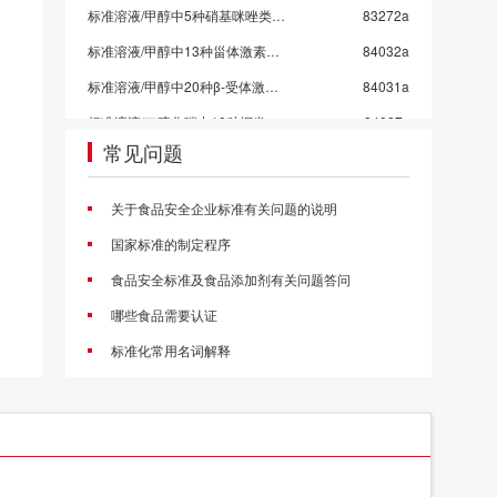
标准溶液/甲醇中5种硝基咪唑类药物混标/SN/T 5724-2025-4
83272a
标准溶液/甲醇中13种甾体激素混标溶液/SN/T 5724-2025-3/保质期6个月
84032a
标准溶液/甲醇中20种β-受体激动剂混标溶液/SN/T 5724-2025-2
84031a
标准溶液/二硫化碳中10种挥发性有机物混标
84027x
常见问题
标准溶液/水中乙醇等5种混标-4组
84011x
标准溶液/水中乙醇等5种混标-3组
84010x
关于食品安全企业标准有关问题的说明
标准溶液/水中乙醇等5种混标-2组
84009x
国家标准的制定程序
标准溶液/水中乙醇等5种混标-1组
84008x
食品安全标准及食品添加剂有关问题答问
标准溶液/甲醇中4种挥发性卤代烃混标
84006c
哪些食品需要认证
甲醇中4种氯苯混标
84005a
标准化常用名词解释
标准溶液/乙酸乙酯中10种农药混标/2026国抽农残/GB 23200.113-2026
83998a
标准溶液/乙腈中21种农药混标/2026国抽农残/GB 23200.121-2026
83997a
标准溶液/丙酮中43种农药混标/2026国抽农残/GB 23200.113/GB 23200.121
83996a
标准溶液/乙酸乙酯中53种农药混标/2026国抽农残/GB 23200.113-2026
83995a