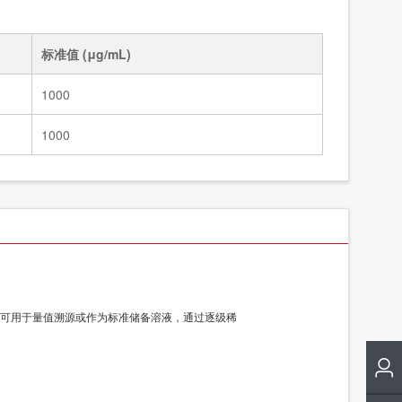
标准溶液/5种四环素类固体混标/NY/T 4870-2025
83991
标准溶液/甲醇中7种大环内酯类混标/NY/T 4870-2025
83990a
标准值 (μg/mL)
1000
1000
可用于量值溯源或作为标准储备溶液，通过逐级稀