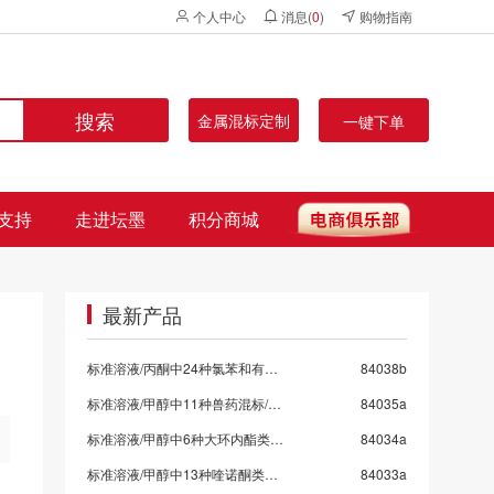
个人中心
消息(
0
)
购物指南
搜索
金属混标定制
一键下单
支持
走进坛墨
积分商城
最新产品
标准溶液/丙酮中24种氯苯和有机氯混标
84038b
标准溶液/甲醇中11种兽药混标/SN/T 5724-2025-9
84035a
标准溶液/甲醇中6种大环内酯类抗生素混标/SN/T 5724-2025-8/保质期6个月
84034a
标准溶液/甲醇中13种喹诺酮类药物混标/SN/T 5724-2025-7
84033a