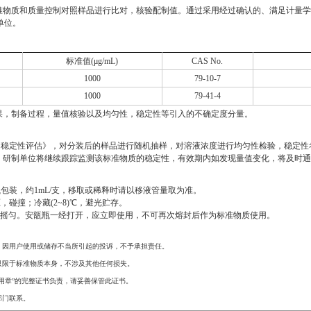
物质和质量控制对照样品进行比对，核验配制值。通过采用经过确认的、满足计量学特
单位。
标准值(μg/mL)
CAS No.
1000
79-10-7
1000
79-41-4
果，制备过程，量值核验以及均匀性，稳定性等引入的不确定度分量。
及均匀性、稳定性评估》，对分装后的样品进行随机抽样，对溶液浓度进行均匀性检验，稳
，研制单位将继续跟踪监测该标准物质的稳定性，有效期内如发现量值变化，将及时
包装，约1mL/支，移取或稀释时请以移液管量取为准。
撞；冷藏(2~8)℃，避光贮存。
充分摇匀。安瓿瓶一经打开，应立即使用，不可再次熔封后作为标准物质使用。
，因用户使用或储存不当所引起的投诉，不予承担责任。
只限于标准物质本身，不涉及其他任何损失。
用章”的完整证书负责，请妥善保管此证书。
部门联系。