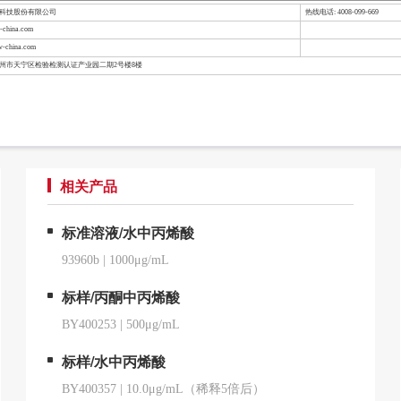
检科技股份有限公司
热线电话: 4008-099-669
china.com
-china.com
常州市天宁区检验检测认证产业园二期2号楼8楼
相关产品
标准溶液/水中丙烯酸
93960b
|
1000μg/mL
标样/丙酮中丙烯酸
BY400253
|
500μg/mL
标样/水中丙烯酸
BY400357
|
10.0μg/mL（稀释5倍后）