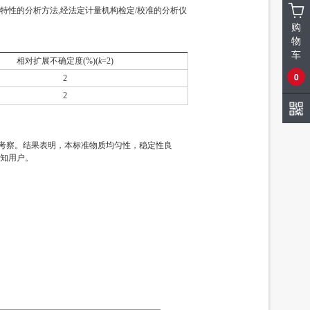
性的分析方法,经法定计量机构检定/校准的分析仪
购
物
车
相对扩展不确定度(%)(
k
=2)
0
2
2
定性考察。结果表明，本标准物质均匀性，稳定性良
通知用户。