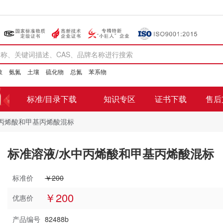
数
氨氮
土壤
硫化物
总氮
苯系物
标准/目录下载
知识专区
证书下载
售后
中丙烯酸和甲基丙烯酸混标
标准溶液/水中丙烯酸和甲基丙烯酸混标
标准价
￥200
￥200
优惠价
产品编号
82488b