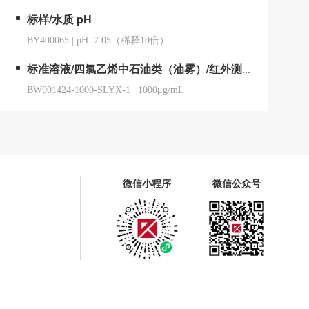
标样/水质 pH
BY400065
|
pH=7.05（稀释10倍）
标准溶液/四氯乙烯中石油类（油雾）/红外测油仪用
BW901424-1000-SLYX-1
|
1000μg/mL
微信小程序
微信公众号