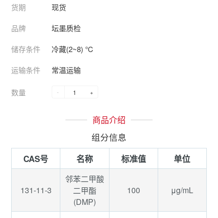
货期
现货
品牌
坛墨质检
储存条件
冷藏(2~8) ℃
运输条件
常温运输
数量
-
+
商品介绍
组分信息
CAS号
名称
标准值
单位
邻苯二甲酸
131-11-3
100
μg/mL
二甲酯
(DMP)