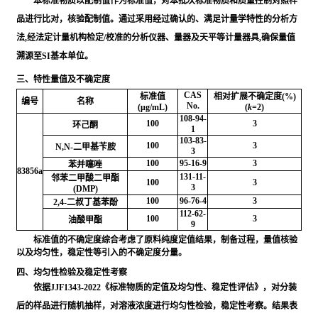
本标准物质以配制值作为标准值，对本批次标准物质和质量控制对照样
品进行比对，核验配制值。通过采用经过确认的、满足计量学特性的分析方
法,经法定计量机构检定/校准的分析仪器、量器及天平等计量器具,确保量值
溯源至SI基本单位。
三、特性量值及不确定度
CAS
标准值
相对扩展不确定度(%)
编号
名称
No.
(μg/mL)
(
k
=2)
108-94-
100
3
环己酮
1
103-83-
100
3
N,N-二甲基苄胺
3
100
95-16-9
3
苯并噻唑
83856a
131-11-
邻苯二甲酸二甲酯
100
3
3
(DMP)
100
96-76-4
3
2,4-二叔丁基苯酚
112-62-
100
3
油酸甲酯
9
标准值的不确定度综合考虑了原料纯度定值结果，制备过程，量值核验
以及均匀性，稳定性等引入的不确定度分量。
四、均匀性检验及稳定性考察
依据JJF1343-2022《标准物质的定值及均匀性、稳定性评估》，对分装
后的样品进行随机抽样，对溶液浓度进行均匀性检验，稳定性考察。结果表