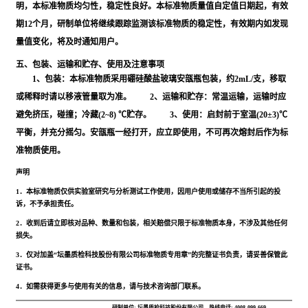
明，本标准物质均匀性，稳定性良好。本标准物质量值自定值日期起，有效
期12个月，研制单位将继续跟踪监测该标准物质的稳定性，有效期内如发现
量值变化，将及时通知用户。
五、包装、运输和贮存、使用及注意事项
1、包装：本标准物质采用硼硅酸盐玻璃安瓿瓶包装，约2mL/支，移取
或稀释时请以移液管量取为准。 2、运输和贮存：常温运输，运输时应
避免挤压，碰撞；冷藏(2~8) ℃贮存。 3、使用：启封前于室温(20±3)℃
平衡，并充分摇匀。安瓿瓶一经打开，应立即使用，不可再次熔封后作为标
准物质使用。
声明
1．本标准物质仅供实验室研究与分析测试工作使用，因用户使用或储存不当所引起的投
诉，不予承担责任。
2．收到后请立即核对品种、数量和包装，相关赔偿只限于标准物质本身，不涉及其他任何
损失。
3．仅对加盖“坛墨质检科技股份有限公司标准物质专用章”的完整证书负责，请妥善保管此
证书。
4．如需获得更多与使用有关的信息，请与技术咨询部门联系。
研制单位: 坛墨质检科技股份有限公司
热线电话: 4008-099-669