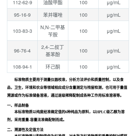
112-62-9
100
μg/mL
油酸甲酯
95-16-9
100
μg/mL
苯并噻唑
N,N-二甲基
103-83-3
100
μg/mL
苄胺
2,4-二叔丁
96-76-4
100
μg/mL
基苯酚
108-94-1
100
μg/mL
环己酮
标准物质主要用于测量仪器校准，分析方法评价和质量控制，以及食
品，卫生，环境和农业等领域相应成分含量测定与残留检测，也可用于量值
溯源或作为标准储备溶液，通过逐级稀释配制成各种工作用标准溶液等。
一、样品制备
本标准物质以纯度经准确定值的6种纯品为原料，以HPLC级乙醇为溶
剂，采用重量-容量法准确配制而成。
二、溯源性及定值方法