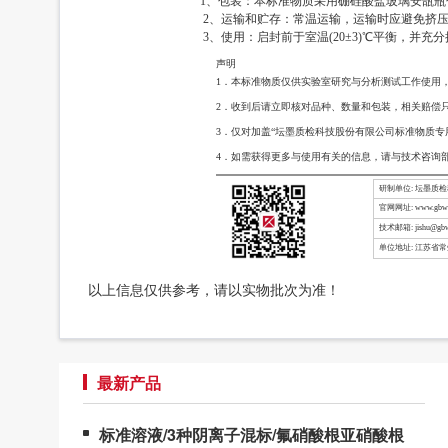
1、包装：本标准物质采用硼硅酸盐玻璃安瓿瓶
2、运输和贮存：常温运输，运输时应避免挤压，碰
3、使用：启封前于室温(20±3)℃平衡，并充
声明
1．本标准物质仅供实验室研究与分析测试工作使用
2．收到后请立即核对品种、数量和包装，相关赔偿
3．仅对加盖“坛墨质检科技股份有限公司标准物质专
4．如需获得更多与使用有关的信息，请与技术咨询
研制单位: 坛墨质
官网网址: www.gbw-
技术邮箱: jishu@gbw
单位地址: 江苏省
以上信息仅供参考，请以实物批次为准！
最新产品
标准溶液/3种阴离子混标/氟硝酸根亚硝酸根