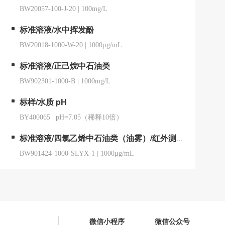
BW20057-100-J-20
|
100mg/L
标准溶液/水中挥发酚
BW20018-1000-W-20
|
1000μg/mL
标准溶液/正己烷中石油类
BW902301-1000-B
|
1000mg/L
标样/水质 pH
BY400065
|
pH=7.05（稀释10倍）
标准溶液/四氯乙烯中石油类（油雾）/红外测油仪用
BW901424-1000-SLYX-1
|
1000μg/mL
微信小程序
微信公众号