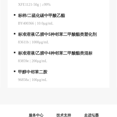
XFE1121-50g
|
≥99%
标样/二硫化碳中甲酸乙酯
BY400366
|
10.0μg/mL
标准溶液/乙腈中5种邻苯二甲酸酯类塑化剂
83611b
|
1000μg/mL
标准溶液/乙腈中4种邻苯二甲酸酯类混标
83859e
|
200μg/mL
甲醇中邻苯二胺
96858a
|
100μg/mL
服务中心
技术支持
走进坛墨