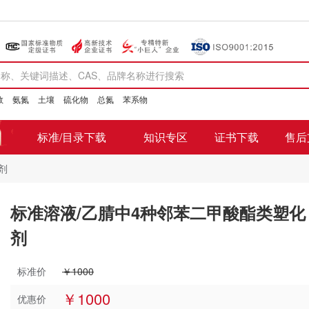
数
氨氮
土壤
硫化物
总氮
苯系物
标准/目录下载
知识专区
证书下载
售后
剂
标准溶液/乙腈中4种邻苯二甲酸酯类塑化
剂
标准价
￥1000
￥1000
优惠价