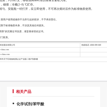
包装，约1mL/支，移取或稀释时请以移液管量取为准。
撞；冷藏(2~8) ℃贮存。
分摇匀。安瓿瓶一经打开，应立即使用，不可再次熔封后作为标准物质使用。
，因用户使用或储存不当所引起的投诉，不予承担责任。
只限于标准物质本身，不涉及其他任何损失。
用章”的完整证书负责，请妥善保管此证书。
部门联系。
检科技股份有限公司
热线电话: 4008-099-669
china.com
-china.com
常州市天宁区检验检测认证产业园二期2号楼8楼
相关产品
化学试剂/苯甲酸