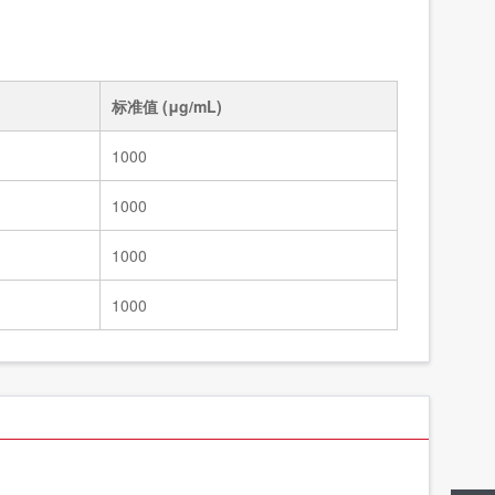
标准溶液/5种四环素类固体混标/NY/T 4870-2025
83991
标准溶液/甲醇中7种大环内酯类混标/NY/T 4870-2025
83990a
标准值 (μg/mL)
1000
1000
1000
1000