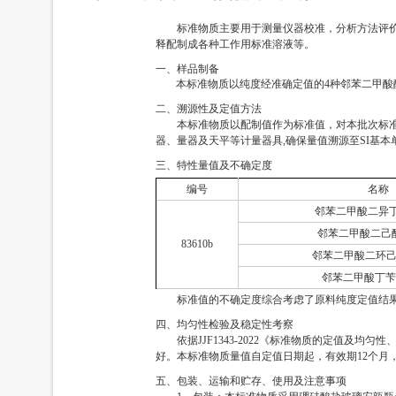
标准物质主要用于测量仪器校准，分析方法评
释配制成各种工作用标准溶液等。
一、样品制备
本标准物质以纯度经准确定值的4种邻苯二甲酸酯
二、溯源性及定值方法
本标准物质以配制值作为标准值，对本批次标准
器、量器及天平等计量器具,确保量值溯源至SI基本
三、特性量值及不确定度
编号
名
邻苯二甲酸二异丁酯
邻苯二甲酸二己酯(
83610b
邻苯二甲酸二环己酯
邻苯二甲酸丁苄酯
标准值的不确定度综合考虑了原料纯度定值结
四、均匀性检验及稳定性考察
依据JJF1343-2022《标准物质的定值
好。本标准物质量值自定值日期起，有效期12个月
五、包装、运输和贮存、使用及注意事项