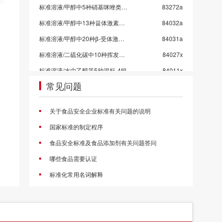
标准溶液/甲醇中5种硝基咪唑类药物混标/SN/T 5724-2025-4
83272a
标准溶液/甲醇中13种甾体激素混标溶液/SN/T 5724-2025-3/保质期6个月
84032a
标准溶液/甲醇中20种β-受体激动剂混标溶液/SN/T 5724-2025-2
84031a
标准溶液/二硫化碳中10种挥发性有机物混标
84027x
标准溶液/水中乙醇等5种混标-4组
84011x
常见问题
标准溶液/水中乙醇等5种混标-3组
84010x
标准溶液/水中乙醇等5种混标-2组
84009x
关于食品安全企业标准有关问题的说明
标准溶液/水中乙醇等5种混标-1组
84008x
国家标准的制定程序
标准溶液/甲醇中4种挥发性卤代烃混标
84006c
食品安全标准及食品添加剂有关问题答问
甲醇中4种氯苯混标
84005a
哪些食品需要认证
标准溶液/乙酸乙酯中10种农药混标/2026国抽农残/GB 23200.113-2026
83998a
标准化常用名词解释
标准溶液/乙腈中21种农药混标/2026国抽农残/GB 23200.121-2026
83997a
标准溶液/丙酮中43种农药混标/2026国抽农残/GB 23200.113/GB 23200.121
83996a
标准溶液/乙酸乙酯中53种农药混标/2026国抽农残/GB 23200.113-2026
83995a