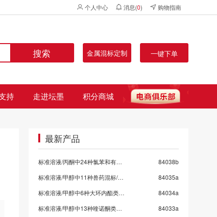
个人中心
消息(
0
)
购物指南
搜索
金属混标定制
一键下单
支持
走进坛墨
积分商城
最新产品
标准溶液/丙酮中24种氯苯和有机氯混标
84038b
标准溶液/甲醇中11种兽药混标/SN/T 5724-2025-9
84035a
标准溶液/甲醇中6种大环内酯类抗生素混标/SN/T 5724-2025-8/保质期6个月
84034a
标准溶液/甲醇中13种喹诺酮类药物混标/SN/T 5724-2025-7
84033a