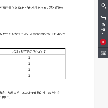
可用于量值溯源或作为标准储备溶液，通过逐级稀
购
物
车
性的分析方法,经法定计量机构检定/校准的分析仪
0
相对扩展不确定度(%)(
k
=2)
2
2
2
2
定性考察。结果表明，本标准物质均匀性，稳定性良
通知用户。