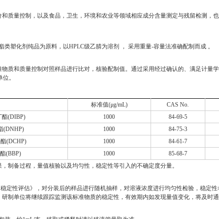
价和质量控制，以及食品，卫生，环境和农业等领域相应成分含量测定与残留检测，也
类塑化剂纯品为原料，以HPLC级乙腈为溶剂 ， 采用重量-容量法准确配制而成 。
物质和质量控制对照样品进行比对，核验配制值。通过采用经过确认的、满足计量学特
单位。
称
标准值(μg/mL)
CAS No.
(DIBP)
1000
84-69-5
DNHP)
1000
84-75-3
(DCHP)
1000
84-61-7
(BBP)
1000
85-68-7
果，制备过程，量值核验以及均匀性，稳定性等引入的不确定度分量。
及均匀性、稳定性评估》，对分装后的样品进行随机抽样，对溶液浓度进行均匀性检验，稳
，研制单位将继续跟踪监测该标准物质的稳定性，有效期内如发现量值变化，将及时