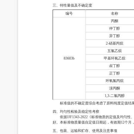
三、特性量值及不确定度
编号
名称
丙酮
仲丁醇
异丁醇
2-硝基丙烷
五氯乙烷
83603b
甲基环氧乙烷
叔丁醇
正丁醇
环氧氯丙烷
溴丙酮
1,3-二氯丙醇
标准值的不确定度综合考虑了原料纯度定值结
四、均匀性检验及稳定性考察
依据JJF1343-2022《标准物质的定值
好。本标准物质量值自定值日期起，有效期12个月
五、包装、运输和贮存、使用及注意事项