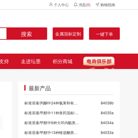
个人中心
消息(
0
)
购物指南
搜索
金属混标定制
一键下单
支持
走进坛墨
积分商城
最新产品
标准溶液/丙酮中24种氯苯和有机氯混标
84038b
标准溶液/甲醇中11种兽药混标/SN/T 5724-2025-9
84035a
标准溶液/甲醇中6种大环内酯类抗生素混标/SN/T 5724-2025-8/保质期6个月
84034a
标准溶液/甲醇中13种喹诺酮类药物混标/SN/T 5724-2025-7
84033a