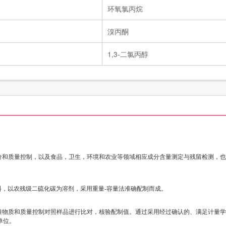
环氧氯丙烷
溴丙酮
1,3-二氯丙醇
价和质量控制，以及食品，卫生，环境和农业等领域相应成分含量测定与残留检测，也
料，以农残级二硫化碳为溶剂，采用重量-容量法准确配制而成。
物质和质量控制对照样品进行比对，核验配制值。通过采用经过确认的、满足计量学特
单位。