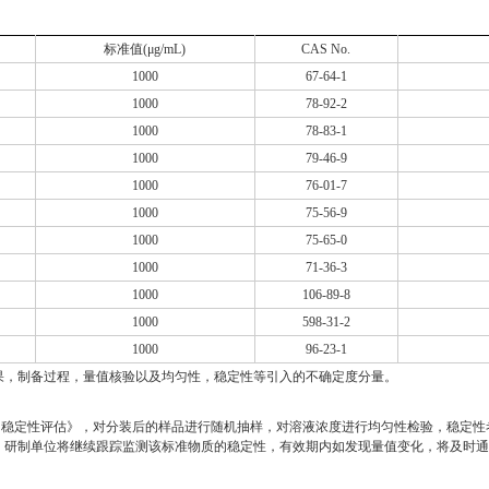
标准值(μg/mL)
CAS No.
1000
67-64-1
1000
78-92-2
1000
78-83-1
1000
79-46-9
1000
76-01-7
1000
75-56-9
1000
75-65-0
1000
71-36-3
1000
106-89-8
1000
598-31-2
1000
96-23-1
果，制备过程，量值核验以及均匀性，稳定性等引入的不确定度分量。
及均匀性、稳定性评估》，对分装后的样品进行随机抽样，对溶液浓度进行均匀性检验，稳
，研制单位将继续跟踪监测该标准物质的稳定性，有效期内如发现量值变化，将及时