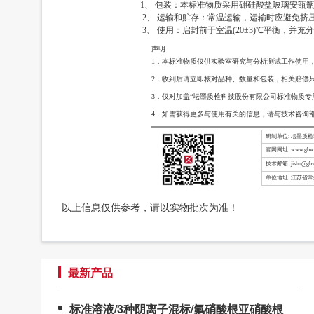
1、 包装：本标准物质采用硼硅酸盐玻璃安瓿瓶
2、 运输和贮存：常温运输，运输时应避免挤压
3、 使用：启封前于室温(20±3)℃平衡，并
声明
1．本标准物质仅供实验室研究与分析测试工作使用
2．收到后请立即核对品种、数量和包装，相关赔偿
3．仅对加盖“坛墨质检科技股份有限公司标准物质专
4．如需获得更多与使用有关的信息，请与技术咨询
研制单位: 坛墨质
官网网址: www.gbw-
技术邮箱: jishu@gbw
单位地址: 江苏省
以上信息仅供参考，请以实物批次为准！
最新产品
标准溶液/3种阴离子混标/氟硝酸根亚硝酸根