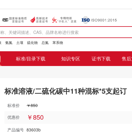
数
氨氮
土壤
硫化物
总氮
苯系物
标准/目录下载
知识专区
证书下载
售后
标准溶液/二硫化碳中11种混标*5支起订
标准价
￥850
￥850
优惠价
产品编号
83603b