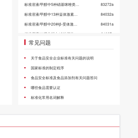
标准溶液/甲醇中5种硝基咪唑类药物混标/SN/T 5724-2025-4
83272a
标准溶液/甲醇中13种甾体激素混标溶液/SN/T 5724-2025-3/保质期6个月
84032a
标准溶液/甲醇中20种β-受体激动剂混标溶液/SN/T 5724-2025-2
84031a
标准溶液/二硫化碳中10种挥发性有机物混标
84027x
常见问题
标准溶液/水中乙醇等5种混标-4组
84011x
标准溶液/水中乙醇等5种混标-3组
84010x
关于食品安全企业标准有关问题的说明
标准溶液/水中乙醇等5种混标-2组
84009x
国家标准的制定程序
标准溶液/水中乙醇等5种混标-1组
84008x
食品安全标准及食品添加剂有关问题答问
标准溶液/甲醇中4种挥发性卤代烃混标
84006c
哪些食品需要认证
甲醇中4种氯苯混标
84005a
标准化常用名词解释
标准溶液/乙酸乙酯中10种农药混标/2026国抽农残/GB 23200.113-2026
83998a
标准溶液/乙腈中21种农药混标/2026国抽农残/GB 23200.121-2026
83997a
标准溶液/丙酮中43种农药混标/2026国抽农残/GB 23200.113/GB 23200.121
83996a
标准溶液/乙酸乙酯中53种农药混标/2026国抽农残/GB 23200.113-2026
83995a