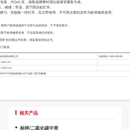
包装，约2mL/支，移取或稀释时请以移液管量取为准。
，碰撞；常温，置于阴凉处贮存。
充分摇匀。安瓿瓶一经打开，应立即使用，不可再次熔封后作为标准物质使用。
，因用户使用或储存不当所引起的投诉，不予承担责任。
只限于标准物质本身，不涉及其他任何损失。
用章”的完整证书负责，请妥善保管此证书。
部门联系。
检科技股份有限公司
热线电话: 4008-099-669
china.com
-china.com
常州市天宁区检验检测认证产业园二期2号楼8楼
相关产品
标样/二硫化碳中苯