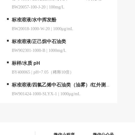
BW20057-100-J-20
|
100mg/L
标准溶液/水中挥发酚
BW20018-1000-W-20
|
1000μg/mL
标准溶液/正己烷中石油类
BW902301-1000-B
|
1000mg/L
标样/水质 pH
BY400065
|
pH=7.05（稀释10倍）
标准溶液/四氯乙烯中石油类（油雾）/红外测油仪用
BW901424-1000-SLYX-1
|
1000μg/mL
微信小程序
微信公众号