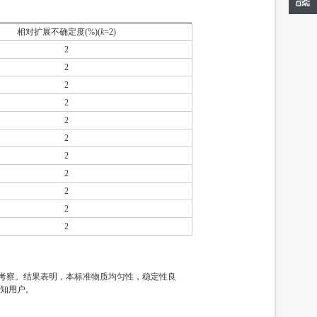
相对扩展不确定度(%)(
k
=2)
2
2
2
2
2
2
2
2
2
2
2
定性考察。结果表明，本标准物质均匀性，稳定性良
通知用户。