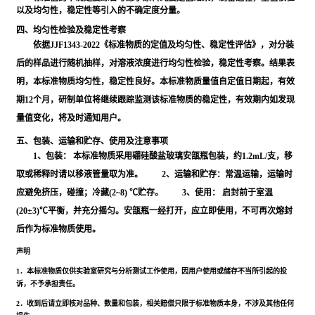
以及均匀性，稳定性等引入的不确定度分量。
四、均匀性检验及稳定性考察
依据JJF1343-2022《标准物质的定值及均匀性、稳定性评估》，对分装
后的样品进行随机抽样，对溶液浓度进行均匀性检验，稳定性考察。结果表
明，本标准物质均匀性，稳定性良好。本标准物质量值自定值日期起，有效
期12个月，研制单位将继续跟踪监测该标准物质的稳定性，有效期内如发现
量值变化，将及时通知用户。
五、包装、运输和贮存、使用及注意事项
1、包装： 本标准物质采用硼硅酸盐玻璃安瓿瓶包装，约1.2mL/支，移
取或稀释时请以移液管量取为准。 2、运输和贮存：常温运输，运输时
应避免挤压，碰撞；冷藏(2~8) ℃贮存。 3、使用： 启封前于室温
(20±3)℃平衡，并充分摇匀。安瓿瓶一经打开，应立即使用，不可再次熔封
后作为标准物质使用。
声明
1．本标准物质仅供实验室研究与分析测试工作使用，因用户使用或储存不当所引起的投
诉，不予承担责任。
2．收到后请立即核对品种、数量和包装，相关赔偿只限于标准物质本身，不涉及其他任何