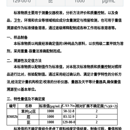
129-00-0
1000
μg/mL
芘
标准物质主要用于测量仪器校准，分析方法评价和质量控制，以及食
品，卫生，环境和农业等领域相应成分含量测定与残留检测，也可用于量值
溯源或作为标准储备溶液，通过逐级稀释配制成各种工作用标准溶液等。
一、样品制备
本标准物质以纯度经准确定值的3种纯品为原料，以农残级二氯甲烷为溶
剂，采用重量-容量法准确配制而成。
二、溯源性及定值方法
本标准物质以配制值作为标准值，对本批次标准物质和质量控制对照样
品进行比对，核验配制值。通过采用经过确认的、满足计量学特性的分析方
法,经法定计量机构检定/校准的分析仪器、量器及天平等计量器具,确保量值
溯源至SI基本单位。
三、特性量值及不确定度
CAS No.
编号
名称
标准值(μg/mL)
相对扩展不确定度(%)(
k
=2)
1000
50-32-8
2
苯并[a]芘
83602b
1000
83-32-9
2
苊
1000
129-00-0
2
芘
标准值的不确定度综合考虑了原料纯度定值结果，制备过程，量值核验