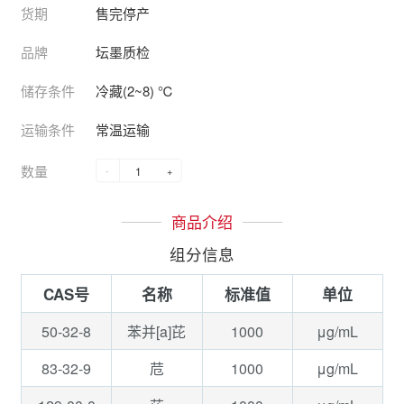
货期
售完停产
品牌
坛墨质检
储存条件
冷藏(2~8) ℃
运输条件
常温运输
数量
-
+
商品介绍
组分信息
CAS号
名称
标准值
单位
50-32-8
1000
μg/mL
苯并[a]芘
83-32-9
1000
μg/mL
苊