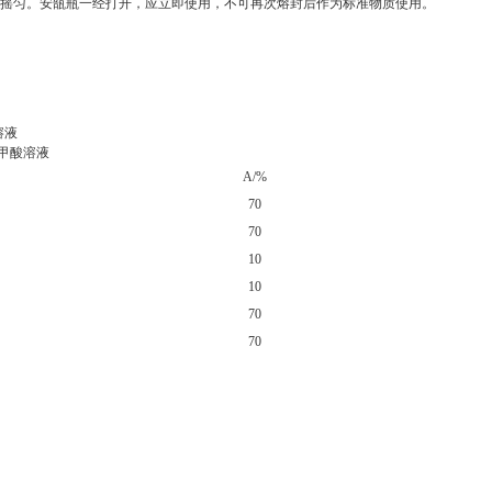
充分摇匀。安瓿瓶一经打开，应立即使用，不可再次熔封后作为标准物质使用。
溶液
甲酸溶液
A/%
70
70
10
10
70
70