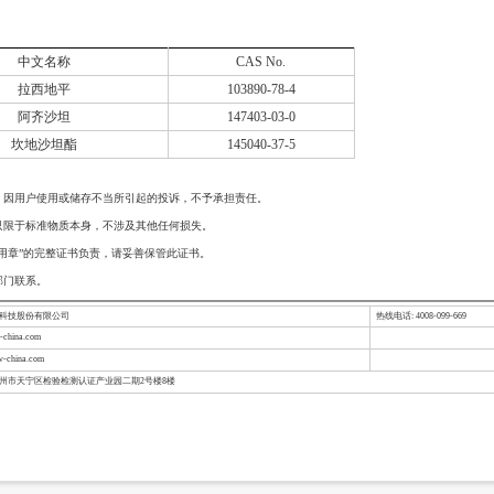
中文名称
CAS No.
拉西地平
103890-78-4
阿齐沙坦
147403-03-0
坎地沙坦酯
145040-37-5
，因用户使用或储存不当所引起的投诉，不予承担责任。
只限于标准物质本身，不涉及其他任何损失。
用章”的完整证书负责，请妥善保管此证书。
部门联系。
检科技股份有限公司
热线电话: 4008-099-669
china.com
-china.com
常州市天宁区检验检测认证产业园二期2号楼8楼