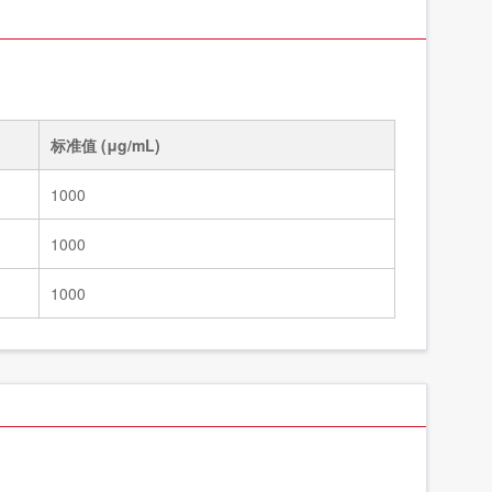
标准溶液/5种四环素类固体混标/NY/T 4870-2025
83991
标准溶液/甲醇中7种大环内酯类混标/NY/T 4870-2025
83990a
标准值 (μg/mL)
1000
1000
1000