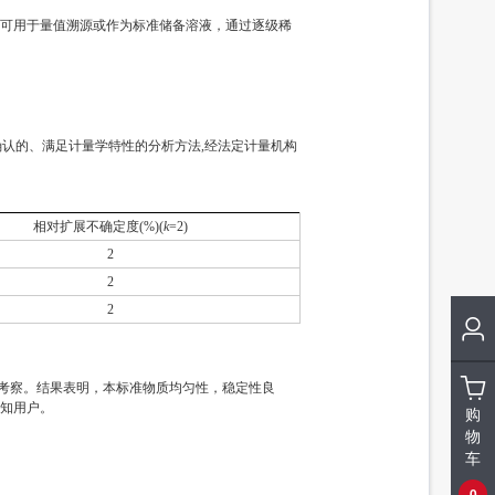
可用于量值溯源或作为标准储备溶液，通过逐级稀
确认的、满足计量学特性的分析方法,经法定计量机构
相对扩展不确定度(%)(
k
=2)
2
2
2
定性考察。结果表明，本标准物质均匀性，稳定性良
通知用户。
购
物
车
0