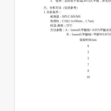
3、 使用：启封前于室温(20±3)℃平衡，并
六、分析方法（仅供参考）
1. 分析条件：
检测器：HPLC-MS/MS
色谱柱：C18(2.1x100mm，1.7um)
柱温-液相：35°C
方法参数：A：1mmol/L甲酸铵+ 0.01%甲酸水
B：1mmol/L甲酸铵+ 甲醇中0.01%
保留时间/min
0
2
5
7
8
10