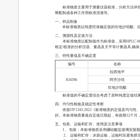
标准物质主要用于测量仪器校准，分析方法评
释配制成各种工作用标准溶液等。
一、样品制备
本标准物质以纯度经准确定值的坎地沙坦酯、拉
二、溯源性及定值方法
本标准物质以配制值作为标准值，采用HPLC
检定/校准的分析仪器、量器及天平等计量器具,确保
三、特性量值及不确定度
编号
名称
拉西地平
83459b
阿齐沙坦
坎地沙坦酯
标准值的不确定度综合考虑了原料纯度定值结
四、均匀性检验及稳定性考察
依据JJF1343-2022《标准物质的定值
好。本标准物质量值自定值日期起，有效期12个月
五、包装、运输和贮存、使用及注意事项
1、 包装：本标准物质采用硼硅酸盐玻璃安瓿瓶
2、 运输和贮存：冰袋运输，运输时应避免挤压，碰