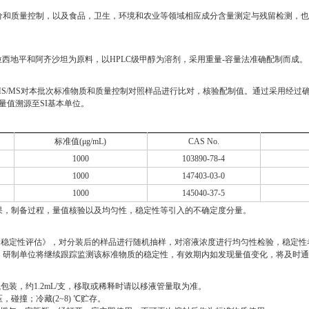
价和质量控制，以及食品，卫生，环境和农业等领域相应成分含量测定与残留检测，也
西地平和阿齐沙坦为原料，以HPLC级甲醇为溶剂，采用重量-容量法准确配制而成。
-MS/MS对本批次标准物质和质量控制对照样品进行比对，核验配制值。通过采用经过
量值溯源至SI基本单位。
标准值(μg/mL)
CAS No.
1000
103890-78-4
1000
147403-03-0
1000
145040-37-5
果，制备过程，量值核验以及均匀性，稳定性等引入的不确定度分量。
及均匀性、稳定性评估》，对分装后的样品进行随机抽样，对溶液浓度进行均匀性检验，稳
，研制单位将继续跟踪监测该标准物质的稳定性，有效期内如发现量值变化，将及时
包装，约1.2mL/支，移取或稀释时请以移液管量取为准。
撞；冷藏(2~8) ℃贮存。