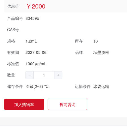
￥2000
优惠价
产品编号
83459b
CAS号
规格
1.2mL
库存
≥6
有效期
2027-05-06
品牌
坛墨质检
标准值
1000μg/mL
数量
储存条件
冷藏(2~8) ℃
运输条件
冰袋运输
加入购物车
售前咨询