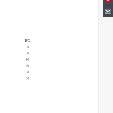
B/%
30
30
90
90
30
30