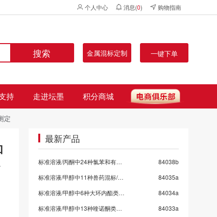
个人中心
消息(
0
)
购物指南
搜索
金属混标定制
一键下单
支持
走进坛墨
积分商城
测定
最新产品
和
标准溶液/丙酮中24种氯苯和有机氯混标
84038b
标准溶液/甲醇中11种兽药混标/SN/T 5724-2025-9
84035a
标准溶液/甲醇中6种大环内酯类抗生素混标/SN/T 5724-2025-8/保质期6个月
84034a
标准溶液/甲醇中13种喹诺酮类药物混标/SN/T 5724-2025-7
84033a