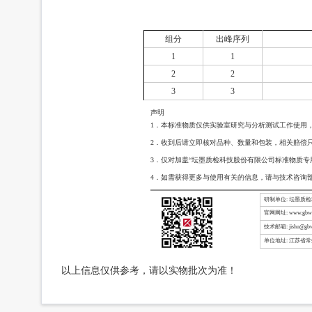
组分
出峰序列
1
1
2
2
3
3
声明
1．本标准物质仅供实验室研究与分析测试工作使用
2．收到后请立即核对品种、数量和包装，相关赔偿
3．仅对加盖“坛墨质检科技股份有限公司标准物质专
4．如需获得更多与使用有关的信息，请与技术咨询
研制单位: 坛墨质
官网网址: www.gbw-
技术邮箱: jishu@gbw
单位地址: 江苏省
以上信息仅供参考，请以实物批次为准！