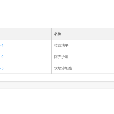
名称
-4
拉西地平
-0
阿齐沙坦
-5
坎地沙坦酯