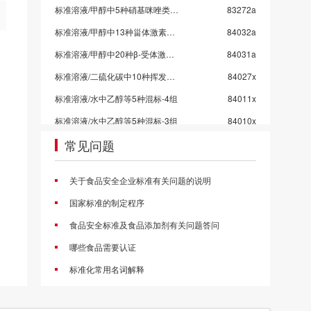
标准溶液/甲醇中5种硝基咪唑类药物混标/SN/T 5724-2025-4
83272a
标准溶液/甲醇中13种甾体激素混标溶液/SN/T 5724-2025-3/保质期6个月
84032a
标准溶液/甲醇中20种β-受体激动剂混标溶液/SN/T 5724-2025-2
84031a
标准溶液/二硫化碳中10种挥发性有机物混标
84027x
标准溶液/水中乙醇等5种混标-4组
84011x
标准溶液/水中乙醇等5种混标-3组
84010x
常见问题
标准溶液/水中乙醇等5种混标-2组
84009x
标准溶液/水中乙醇等5种混标-1组
84008x
关于食品安全企业标准有关问题的说明
标准溶液/甲醇中4种挥发性卤代烃混标
84006c
国家标准的制定程序
甲醇中4种氯苯混标
84005a
食品安全标准及食品添加剂有关问题答问
标准溶液/乙酸乙酯中10种农药混标/2026国抽农残/GB 23200.113-2026
83998a
哪些食品需要认证
标准溶液/乙腈中21种农药混标/2026国抽农残/GB 23200.121-2026
83997a
标准化常用名词解释
标准溶液/丙酮中43种农药混标/2026国抽农残/GB 23200.113/GB 23200.121
83996a
标准溶液/乙酸乙酯中53种农药混标/2026国抽农残/GB 23200.113-2026
83995a