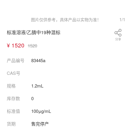
1
/
1
图片仅供参考，具体产品以实物为准！
标准溶液/乙腈中19种混标
分享
¥ 1520
1520
产品编号
83445a
CAS号
规格
1.2mL
库存数
0
标准值
100μg/mL
货期
售完停产