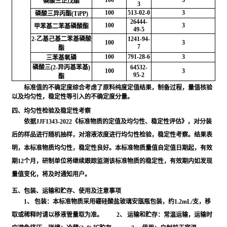
100
3
磷酸三正戊酯
3
100
513-02-0
3
磷酸三异丙酯(TiPP)
26444-
100
3
甲苯基二苯基磷酸酯
49-5
2-乙基己基二苯基磷酸
1241-94-
100
3
7
酯
100
791-28-6
3
三苯基氧磷
磷酸三(2-异丙基苯基)
64532-
100
3
95-2
酯
标准值的不确定度综合考虑了原料纯度定值结果，制备过程，量值核验
以及均匀性，稳定性等引入的不确定度分量。
四、均匀性检验及稳定性考察
依据JJF1343-2022《标准物质的定值及均匀性、稳定性评估》，对分装
后的样品进行随机抽样，对溶液浓度进行均匀性检验，稳定性考察。结果表
明，本标准物质均匀性，稳定性良好。本标准物质量值自定值日期起，有效
期12个月，研制单位将继续跟踪监测该标准物质的稳定性，有效期内如发现
量值变化，将及时通知用户。
五、包装、运输和贮存、使用及注意事项
1、 包装：本标准物质采用硼硅酸盐玻璃安瓿瓶包装，约1.2mL/支，移
取或稀释时请以移液管量取为准。 2、 运输和贮存：常温运输，运输时