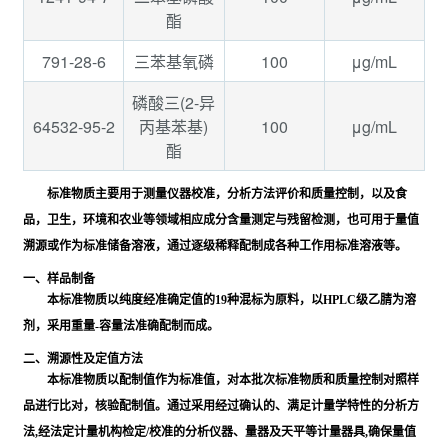
酯
791-28-6
100
μg/mL
三苯基氧磷
磷酸三(2-异
64532-95-2
100
μg/mL
丙基苯基)
酯
标准物质主要用于测量仪器校准，分析方法评价和质量控制，以及食
品，卫生，环境和农业等领域相应成分含量测定与残留检测，也可用于量值
溯源或作为标准储备溶液，通过逐级稀释配制成各种工作用标准溶液等。
一、样品制备
本标准物质以纯度经准确定值的19种混标为原料，以HPLC级乙腈为溶
剂，采用重量-容量法准确配制而成。
二、溯源性及定值方法
本标准物质以配制值作为标准值，对本批次标准物质和质量控制对照样
品进行比对，核验配制值。通过采用经过确认的、满足计量学特性的分析方
法,经法定计量机构检定/校准的分析仪器、量器及天平等计量器具,确保量值