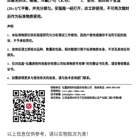
应避免挤压，碰撞；冷藏(2~8) ℃贮存。 3、 使用：启封前于室温
(20±3)℃平衡，并充分摇匀。安瓿瓶一经打开，应立即使用，不可再次熔封
后作为标准物质使用。
声明
1．本标准物质仅供实验室研究与分析测试工作使用，因用户使用或储存不当所引起的投
诉，不予承担责任。
2．收到后请立即核对品种、数量和包装，相关赔偿只限于标准物质本身，不涉及其他任何
损失。
3．仅对加盖“坛墨质检科技股份有限公司标准物质专用章”的完整证书负责，请妥善保管此
证书。
4．如需获得更多与使用有关的信息，请与技术咨询部门联系。
研制单位: 坛墨质检科技股份有限公司
热线电话: 4008-099-669
官网网址: www.gbw-china.com
技术邮箱: jishu@gbw-china.com
单位地址: 江苏省常州市天宁区检验检测认证产业园二期2号楼8楼
以上信息仅供参考，请以实物批次为准！