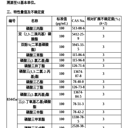
溯源至SI基本单位。
三、特性量值及不确定度
标准值
相对扩展不确定度(%)
CAS No.
编号
名称
(μg/mL)
(
k
=2)
100
513-08-6
3
磷酸三丙酯
双（2,3-二溴丙基）磷
5412-25-
100
3
9
酸酯
双酚A(二苯基磷酸
5945-33-
100
3
5
酯）
100
115-86-6
3
磷酸三苯酯
100
115-96-8
3
磷酸三(2-氯乙基)酯
100
126-71-6
3
磷酸三异丁酯
磷酸三(1,3-二氯-2-丙
13674-
100
3
87-8
基)酯
100
78-40-0
3
磷酸三乙酯
100
126-73-8
3
磷酸三丁酯
13674-
100
3
磷酸三(2-氯丙基)酯
84-5
83445a
三(2-丁氧基乙基)磷酸
100
78-51-3
3
酯
100
78-42-2
3
磷酸三辛酯
1330-78-
100
3
磷酸三甲苯酯
5
2528-38-