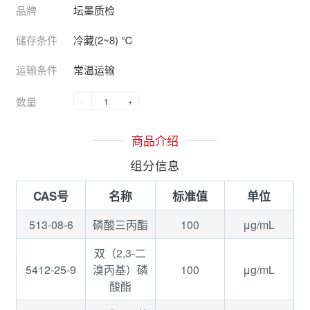
品牌
坛墨质检
储存条件
冷藏(2~8) ℃
运输条件
常温运输
数量
-
+
商品介绍
组分信息
CAS号
名称
标准值
单位
513-08-6
100
μg/mL
磷酸三丙酯
双（2,3-二
5412-25-9
100
μg/mL
溴丙基）磷
酸酯