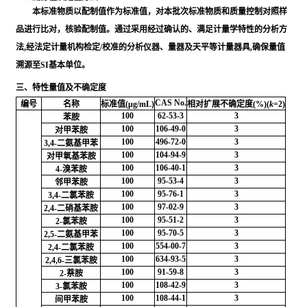
本标准物质以配制值作为标准值，对本批次标准物质和质量控制对照样
品进行比对，核验配制值。通过采用经过确认的、满足计量学特性的分析方
法,经法定计量机构检定/校准的分析仪器、量器及天平等计量器具,确保量值
溯源至SI基本单位。
三、特性量值及不确定度
CAS No.
编号
名称
标准值(μg/mL)
相对扩展不确定度(%)(
k
=2)
100
62-53-3
3
苯胺
100
106-49-0
3
对甲苯胺
100
496-72-0
3
3,4-二氨基甲苯
100
104-94-9
3
对甲氧基苯胺
100
106-40-1
3
4-溴苯胺
100
95-53-4
3
邻甲苯胺
100
95-76-1
3
3,4-二氯苯胺
100
97-02-9
3
2,4-二硝基苯胺
100
95-51-2
3
2-氯苯胺
100
95-70-5
3
2,5-二氨基甲苯
100
554-00-7
3
2,4-二氯苯胺
100
634-93-5
3
2,4,6-三氯苯胺
100
91-59-8
3
2-萘胺
100
108-42-9
3
3-氯苯胺
100
108-44-1
3
间甲苯胺