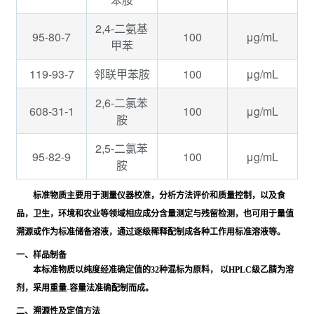
2,4-二氨基
95-80-7
100
μg/mL
甲苯
119-93-7
100
μg/mL
邻联甲苯胺
2,6-二氯苯
608-31-1
100
μg/mL
胺
2,5-二氯苯
95-82-9
100
μg/mL
胺
标准物质主要用于测量仪器校准，分析方法评价和质量控制，以及食
品，卫生，环境和农业等领域相应成分含量测定与残留检测，也可用于量值
溯源或作为标准储备溶液，通过逐级稀释配制成各种工作用标准溶液等。
一、样品制备
本标准物质以纯度经准确定值的32种混标为原料， 以HPLC级乙腈为溶
剂，采用重量-容量法准确配制而成。
二、溯源性及定值方法