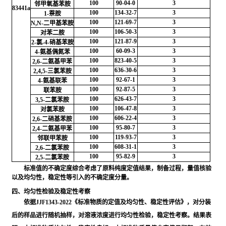
100
90-04-0
3
邻甲氧基苯胺
83441a
100
134-32-7
3
1-萘胺
100
121-69-7
3
N,N-二甲基苯胺
100
106-50-3
3
对苯二胺
100
121-87-9
3
2-氯-4-硝基苯胺
100
60-09-3
3
4-氨基偶氮苯
100
823-40-5
3
2,6-二氨基甲苯
100
636-30-6
3
2,4,5-三氯苯胺
100
92-67-1
3
4-氨基联苯
100
92-87-5
3
联苯胺
100
626-43-7
3
3,5-二氯苯胺
100
106-47-8
3
对氯苯胺
100
606-22-4
3
2,6-二硝基苯胺
100
95-80-7
3
2,4-二氨基甲苯
100
119-93-7
3
邻联甲苯胺
100
608-31-1
3
2,6-二氯苯胺
100
95-82-9
3
2,5-二氯苯胺
标准值的不确定度综合考虑了原料纯度定值结果，制备过程，量值核验
以及均匀性，稳定性等引入的不确定度分量。
四、均匀性检验及稳定性考察
依据JJF1343-2022《标准物质的定值及均匀性、稳定性评估》，对分装
后的样品进行随机抽样，对溶液浓度进行均匀性检验，稳定性考察。结果表