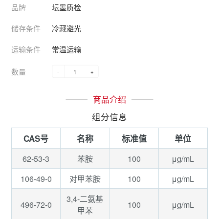
品牌
坛墨质检
储存条件
冷藏避光
运输条件
常温运输
数量
-
+
商品介绍
组分信息
CAS号
名称
标准值
单位
62-53-3
100
μg/mL
苯胺
106-49-0
100
μg/mL
对甲苯胺
3,4-二氨基
496-72-0
100
μg/mL
甲苯