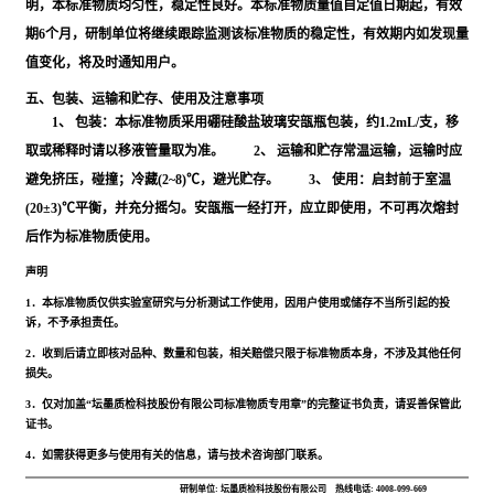
明，本标准物质均匀性，稳定性良好。本标准物质量值自定值日期起，有效
期6个月，研制单位将继续跟踪监测该标准物质的稳定性，有效期内如发现量
值变化，将及时通知用户。
五、包装、运输和贮存、使用及注意事项
1、 包装：本标准物质采用硼硅酸盐玻璃安瓿瓶包装，约1.2mL/支，移
取或稀释时请以移液管量取为准。 2、 运输和贮存常温运输，运输时应
避免挤压，碰撞；冷藏(2~8)℃，避光贮存。 3、 使用：启封前于室温
(20±3)℃平衡，并充分摇匀。安瓿瓶一经打开，应立即使用，不可再次熔封
后作为标准物质使用。
声明
1．本标准物质仅供实验室研究与分析测试工作使用，因用户使用或储存不当所引起的投
诉，不予承担责任。
2．收到后请立即核对品种、数量和包装，相关赔偿只限于标准物质本身，不涉及其他任何
损失。
3．仅对加盖“坛墨质检科技股份有限公司标准物质专用章”的完整证书负责，请妥善保管此
证书。
4．如需获得更多与使用有关的信息，请与技术咨询部门联系。
研制单位: 坛墨质检科技股份有限公司
热线电话: 4008-099-669