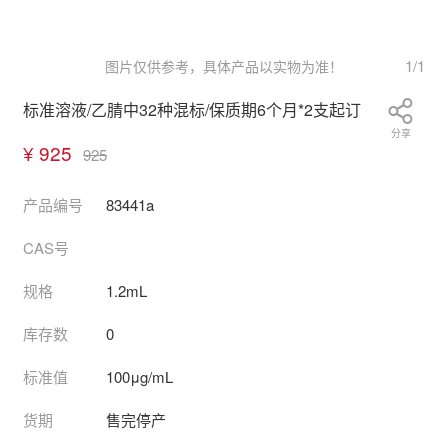
1
/
1
图片仅供参考，具体产品以实物为准！
标准溶液/乙腈中32种混标/保质期6个月*2支起订
分享
¥ 925
925
产品编号
83441a
CAS号
规格
1.2mL
库存数
0
标准值
100μg/mL
货期
售完停产