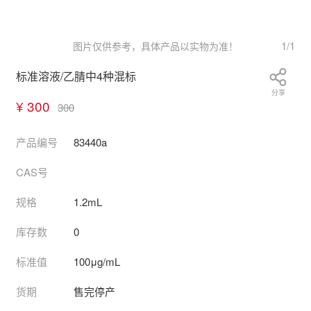
1
/
1
图片仅供参考，具体产品以实物为准！
标准溶液/乙腈中4种混标
分享
¥ 300
300
产品编号
83440a
CAS号
规格
1.2mL
库存数
0
标准值
100μg/mL
货期
售完停产