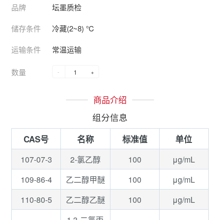
品牌
坛墨质检
储存条件
冷藏(2~8) ℃
运输条件
常温运输
数量
-
+
商品介绍
组分信息
CAS号
名称
标准值
单位
107-07-3
100
μg/mL
2-氯乙醇
109-86-4
100
μg/mL
乙二醇甲醚
110-80-5
100
μg/mL
乙二醇乙醚
1,3-二氯丙