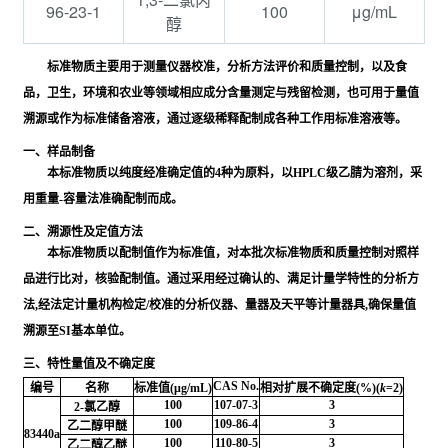
96-23-1
100
μg/mL
醇
标准物质主要用于测量仪器校准，分析方法评价和质量控制，以及食
品，卫生，环境和农业等领域相应成分含量测定与残留检测，也可用于量值
溯源或作为标准储备溶液，通过逐级稀释配制成各种工作用标准溶液等。
一、样品制备
本标准物质以纯度经准确定值的4种为原料，以HPLC级乙腈为溶剂，采
用重量-容量法准确配制而成。
二、溯源性及定值方法
本标准物质以配制值作为标准值，对本批次标准物质和质量控制对照样
品进行比对，核验配制值。通过采用经过确认的、满足计量学特性的分析方
法,经法定计量机构检定/校准的分析仪器、量器及天平等计量器具,确保量值
溯源至SI基本单位。
三、特性量值及不确定度
CAS No.
编号
名称
标准值(μg/mL)
相对扩展不确定度(%)(
k
=2)
100
107-07-3
3
2-氯乙醇
100
109-86-4
3
乙二醇甲醚
83440a
100
110-80-5
3
乙二醇乙醚