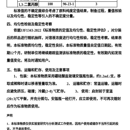
100
96-23-1
3
1,3-二氯丙醇
标准值的不确定度综合考虑了原料纯度定值结果，制备过程，量值核验
以及均匀性，稳定性等引入的不确定度分量。
四、均匀性检验及稳定性考察
依据JJF1343-2022《标准物质的定值及均匀性、稳定性评估》，对分装
后的样品进行随机抽样，对溶液浓度进行均匀性检验，稳定性考察。结果表
明，本标准物质均匀性，稳定性良好。本标准物质量值自定值日期起，有效
期12个月，研制单位将继续跟踪监测该标准物质的稳定性，有效期内如发现
量值变化，将及时通知用户。
五、包装、运输和贮存、使用及注意事项
1、 包装：本标准物质采用硼硅酸盐玻璃安瓿瓶包装，约1.2mL/支，移
取或稀释时请以移液管量取为准。 2、 运输和贮存：常温运输，运输时
应避免挤压，碰撞；冷藏(2~8) ℃贮存。 3、 使用：启封前于室温
(20±3)℃平衡，并充分摇匀。安瓿瓶一经打开，应立即使用，不可再次熔封
后作为标准物质使用。
声明
1．本标准物质仅供实验室研究与分析测试工作使用，因用户使用或储存不当所引起的投
诉，不予承担责任。