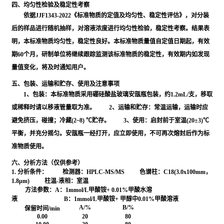
四、均匀性检验及稳定性考察
依据JJF1343-2022《标准物质的定值及均匀性、稳定性评估》，对分装
后的样品进行随机抽样，对溶液浓度进行均匀性检验，稳定性考察。结果表
明，本标准物质均匀性，稳定性良好。本标准物质量值自定值日期起，有效
期60个月，研制单位将继续跟踪监测该标准物质的稳定性，有效期内如发现
量值变化，将及时通知用户。
五、包装、运输和贮存、使用及注意事项
1、包装：本标准物质采用硼硅酸盐玻璃安瓿瓶包装，约1.2mL/支，移取
或稀释时请以移液管量取为准。 2、运输和贮存：常温运输，运输时应
避免挤压，碰撞；冷藏(2~8) ℃贮存。 3、使用：启封前于室温(20±3)℃
平衡，并充分摇匀。安瓿瓶一经打开，应立即使用，不可再次熔封后作为标
准物质使用。
六、分析方法（仅供参考）
1. 分析条件：
检测器：HPLC-MS/MS 色谱柱：C18(3.0x100mm，
1.8μm) 柱温-液相：室温
方法参数：A：1mmol/L甲酸铵+ 0.01%甲酸水溶
液 B：1mmol/L甲酸铵+ 甲醇中0.01%甲酸溶液
A/%
B/%
保留时间/min
0.00
20
80