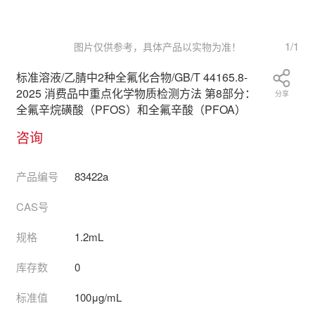
1
/
1
图片仅供参考，具体产品以实物为准！
标准溶液/乙腈中2种全氟化合物/GB/T 44165.8-
2025 消费品中重点化学物质检测方法 第8部分：
分享
全氟辛烷磺酸（PFOS）和全氟辛酸（PFOA）
咨询
产品编号
83422a
CAS号
规格
1.2mL
库存数
0
标准值
100μg/mL