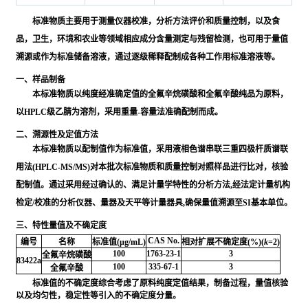
标准物质主要用于测量仪器校准，分析方法评价和质量控制，以及食
品，卫生，环境和农业等领域相应成分含量测定与残留检测，也可用于量值
溯源或作为标准储备溶液，通过逐级稀释配制成各种工作用标准溶液等。
一、样品制备
本标准物质以纯度经准确定值的全氟辛烷磺酸和全氟辛酸纯品为原料，
以HPLC级乙腈为溶剂，采用重量-容量法准确配制而成。
二、溯源性及定值方法
本标准物质以配制值作为标准值，采用液相色谱串联三重四极杆质谱联
用法(HPLC-MS/MS)对本批次标准物质和质量控制对照样品进行比对，核验
配制值。通过采用经过确认的、满足计量学特性的分析方法,经法定计量机构
检定/校准的分析仪器、量器及天平等计量器具,确保量值溯源至SI基本单位。
三、特性量值及不确定度
CAS No.
编号
名称
标准值(μg/mL)
相对扩展不确定度(%)(
k
=2)
100
1763-23-1
3
全氟辛烷磺酸
83422a
100
335-67-1
3
全氟辛酸
标准值的不确定度综合考虑了原料纯度定值结果，制备过程，量值核验
以及均匀性，稳定性等引入的不确定度分量。