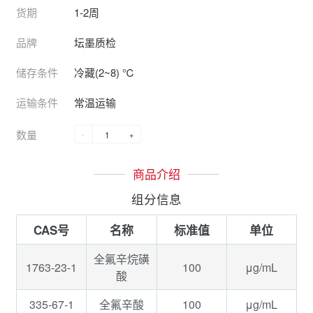
货期
1-2周
品牌
坛墨质检
储存条件
冷藏(2~8) ℃
运输条件
常温运输
数量
-
+
商品介绍
组分信息
CAS号
名称
标准值
单位
全氟辛烷磺
1763-23-1
100
μg/mL
酸
335-67-1
100
μg/mL
全氟辛酸