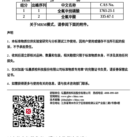
10.00
20
80
CAS No.
组分
出峰序列
中文名称
1
1
1763-23-1
全氟辛烷磺酸
2
2
335-67-1
全氟辛酸
关于MRM模式，请参阅下面的附件。
声明
1．本标准物质仅供实验室研究与分析测试工作使用，因用户使用或储存不当所引起的投
诉，不予承担责任。
2．收到后请立即核对品种、数量和包装，相关赔偿只限于标准物质本身，不涉及其他任何
损失。
3．仅对加盖“坛墨质检科技股份有限公司标准物质专用章”的完整证书负责，请妥善保管此
证书。
4．如需获得更多与使用有关的信息，请与技术咨询部门联系。
研制单位: 坛墨质检科技股份有限公司
热线电话: 4008-099-669
官网网址: www.gbw-china.com
技术邮箱: jishu@gbw-china.com
单位地址: 江苏省常州市天宁区检验检测认证产业园二期2号楼8楼