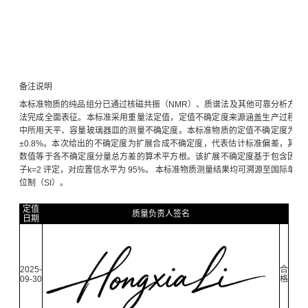
备注说明
本标准物质的纯品组分已通过核磁共振（NMR）、质谱法及其他可靠分析方
法完成全面表征。本标准采用重量法定值，定值不确定度来源涵盖生产过程
中所用天平、容量玻璃器皿的测量不确定度。本标准物质的定值不确定度为
±0.8%。本次给出的不确定度为扩展合成不确定度，代表估计标准偏差，其
数值等于各不确定度分量总方差的算术平方根。该扩展不确定度基于包含因
子k=2 评定，对应置信水平为 95%。 本标准物质测量结果均可溯源至国际单
位制（SI）。
定值
质量负责人签名
日期
2025-
合
09-30
格