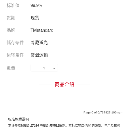
标准值
99.9%
货期
现货
品牌
TMstandard
储存条件
冷藏避光
运输条件
常温运输
数量
-
+
商品介绍
Page
of
/737827-100mg,-
标准物质说明
本证书依据
ISO 17034
与
ISO 指南31
编制。本标准物质(RM)的研制、生产及核验