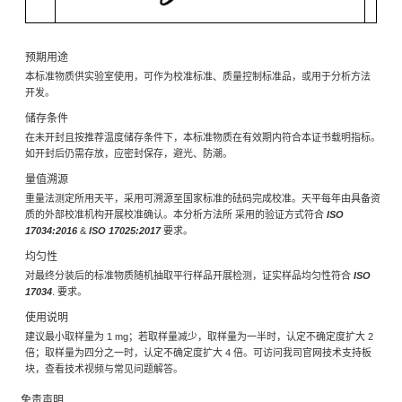
预期用途
本标准物质供实验室使用，可作为校准标准、质量控制标准品，或用于分析方法
开发。
储存条件
在未开封且按推荐温度储存条件下，本标准物质在有效期内符合本证书载明指标。
如开封后仍需存放，应密封保存，避光、防潮。
量值溯源
重量法测定所用天平，采用可溯源至国家标准的砝码完成校准。天平每年由具备资
质的外部校准机构开展校准确认。本分析方法所 采用的验证方式符合
ISO
17034:2016
&
ISO 17025:2017
要求。
均匀性
对最终分装后的标准物质随机抽取平行样品开展检测，证实样品均匀性符合
ISO
17034
. 要求。
使用说明
建议最小取样量为 1 mg；若取样量减少，取样量为一半时，认定不确定度扩大 2
倍；取样量为四分之一时，认定不确定度扩大 4 倍。可访问我司官网技术支持板
块，查看技术视频与常见问题解答。
免责声明