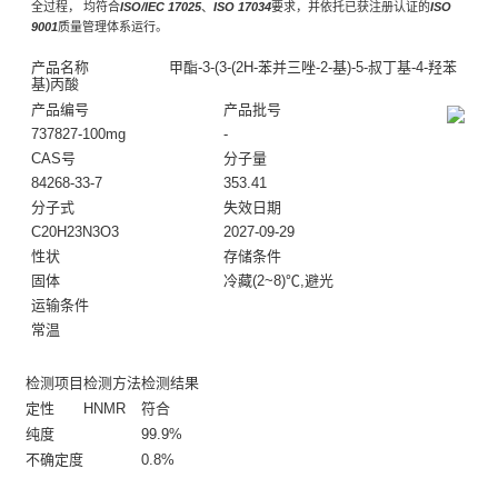
全过程， 均符合
ISO/IEC 17025
、
ISO 17034
要求，并依托已获注册认证的
ISO
9001
质量管理体系运行。
产品名称
甲酯-3-(3-(2H-苯并三唑-2-基)-5-叔丁基-4-羟苯
基)丙酸
产品编号
产品批号
737827-100mg
-
CAS号
分子量
84268-33-7
353.41
分子式
失效日期
C20H23N3O3
2027-09-29
性状
存储条件
固体
冷藏(2~8)℃,避光
运输条件
常温
检测项目
检测方法
检测结果
定性
HNMR
符合
纯度
99.9%
不确定度
0.8%