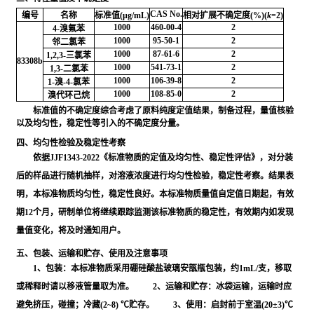
CAS No.
编号
名称
标准值(μg/mL)
相对扩展不确定度(%)(
k
=2)
1000
460-00-4
2
4-溴氟苯
1000
95-50-1
2
邻二氯苯
1000
87-61-6
2
1,2,3-三氯苯
83308b
1000
541-73-1
2
1,3-二氯苯
1000
106-39-8
2
1-溴-4-氯苯
1000
108-85-0
2
溴代环己烷
标准值的不确定度综合考虑了原料纯度定值结果，制备过程，量值核验
以及均匀性，稳定性等引入的不确定度分量。
四、均匀性检验及稳定性考察
依据JJF1343-2022《标准物质的定值及均匀性、稳定性评估》，对分装
后的样品进行随机抽样，对溶液浓度进行均匀性检验，稳定性考察。结果表
明，本标准物质均匀性，稳定性良好。本标准物质量值自定值日期起，有效
期12个月，研制单位将继续跟踪监测该标准物质的稳定性，有效期内如发现
量值变化，将及时通知用户。
五、包装、运输和贮存、使用及注意事项
1、包装：本标准物质采用硼硅酸盐玻璃安瓿瓶包装，约1mL/支，移取
或稀释时请以移液管量取为准。 2、运输和贮存：冰袋运输，运输时应
避免挤压，碰撞；冷藏(2~8) ℃贮存。 3、使用：启封前于室温(20±3)℃