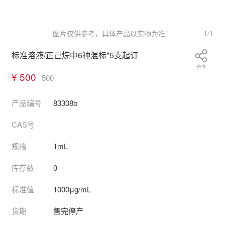
1
/
1
图片仅供参考，具体产品以实物为准！
标准溶液/正己烷中6种混标*5支起订
分享
¥ 500
500
产品编号
83308b
CAS号
规格
1mL
库存数
0
标准值
1000μg/mL
货期
售完停产