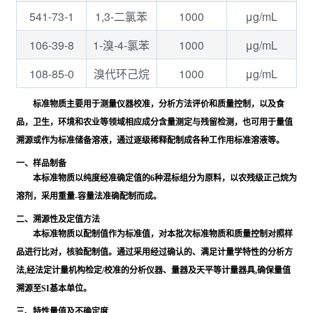
541-73-1
1000
μg/mL
1,3-二氯苯
106-39-8
1000
μg/mL
1-溴-4-氯苯
108-85-0
1000
μg/mL
溴代环己烷
标准物质主要用于测量仪器校准，分析方法评价和质量控制，以及食
品，卫生，环境和农业等领域相应成分含量测定与残留检测，也可用于量值
溯源或作为标准储备溶液，通过逐级稀释配制成各种工作用标准溶液等。
一、样品制备
本标准物质以纯度经准确定值的6种混标组分为原料，以农残级正己烷为
溶剂，采用重量-容量法准确配制而成。
二、溯源性及定值方法
本标准物质以配制值作为标准值，对本批次标准物质和质量控制对照样
品进行比对，核验配制值。通过采用经过确认的、满足计量学特性的分析方
法,经法定计量机构检定/校准的分析仪器、量器及天平等计量器具,确保量值
溯源至SI基本单位。
三、特性量值及不确定度