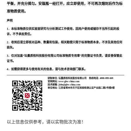
平衡，并充分摇匀。安瓿瓶一经打开，应立即使用，不可再次熔封后作为标
准物质使用。
声明
1．本标准物质仅供实验室研究与分析测试工作使用，因用户使用或储存不当所引起的投
诉，不予承担责任。
2．收到后请立即核对品种、数量和包装，相关赔偿只限于标准物质本身，不涉及其他任何
损失。
3．仅对加盖“坛墨质检科技股份有限公司标准物质专用章”的完整证书负责，请妥善保管此
证书。
4．如需获得更多与使用有关的信息，请与技术咨询部门联系。
研制单位: 坛墨质检科技股份有限公司
热线电话: 4008-099-669
官网网址: www.gbw-china.com
技术邮箱: jishu@gbw-china.com
单位地址: 江苏省常州市天宁区检验检测认证产业园二期2号楼8楼
以上信息仅供参考，请以实物批次为准！