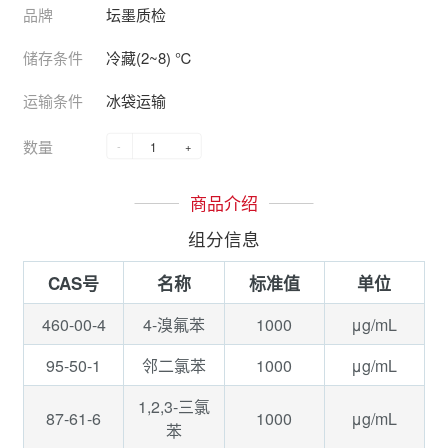
品牌
坛墨质检
储存条件
冷藏(2~8) ℃
运输条件
冰袋运输
数量
-
+
商品介绍
组分信息
CAS号
名称
标准值
单位
460-00-4
1000
μg/mL
4-溴氟苯
95-50-1
1000
μg/mL
邻二氯苯
1,2,3-三氯
87-61-6
1000
μg/mL
苯