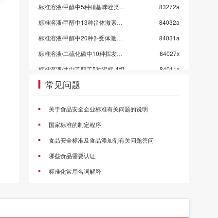
标准溶液/甲醇中5种硝基咪唑类药物混标/SN/T 5724-2025-4
83272a
标准溶液/甲醇中13种甾体激素混标溶液/SN/T 5724-2025-3/保质期6个月
84032a
标准溶液/甲醇中20种β-受体激动剂混标溶液/SN/T 5724-2025-2
84031a
标准溶液/二硫化碳中10种挥发性有机物混标
84027x
标准溶液/水中乙醇等5种混标-4组
84011x
常见问题
标准溶液/水中乙醇等5种混标-3组
84010x
标准溶液/水中乙醇等5种混标-2组
84009x
关于食品安全企业标准有关问题的说明
标准溶液/水中乙醇等5种混标-1组
84008x
国家标准的制定程序
标准溶液/甲醇中4种挥发性卤代烃混标
84006c
食品安全标准及食品添加剂有关问题答问
甲醇中4种氯苯混标
84005a
哪些食品需要认证
标准溶液/乙酸乙酯中10种农药混标/2026国抽农残/GB 23200.113-2026
83998a
标准化常用名词解释
标准溶液/乙腈中21种农药混标/2026国抽农残/GB 23200.121-2026
83997a
标准溶液/丙酮中43种农药混标/2026国抽农残/GB 23200.113/GB 23200.121
83996a
标准溶液/乙酸乙酯中53种农药混标/2026国抽农残/GB 23200.113-2026
83995a