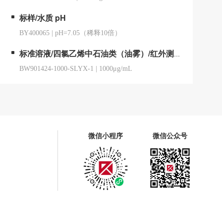
标样/水质 pH
BY400065
|
pH=7.05（稀释10倍）
标准溶液/四氯乙烯中石油类（油雾）/红外测油仪用
BW901424-1000-SLYX-1
|
1000μg/mL
微信小程序
微信公众号