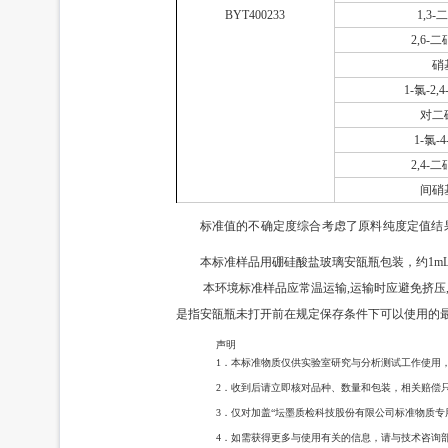
BYT400233
1,3
2,6-
硝
1-氯-2
对二
1-氯-
2,4-
间硝
标准值的不确定度综合考虑了原料纯度定值结
本标准样品用硼硅酸盐玻璃安瓿瓶包装，约1m
本环境标准样品应常温运输,运输时应避免挤压,碰撞
是指安瓿瓶未打开前在规定保存条件下可以使用的
声明
1．本标准物质仅供实验室研究与分析测试工作使用
2．收到后请立即核对品种、数量和包装，相关赔偿
3．仅对加盖“坛墨质检科技股份有限公司标准物质专
4．如需获得更多与使用有关的信息，请与技术咨询