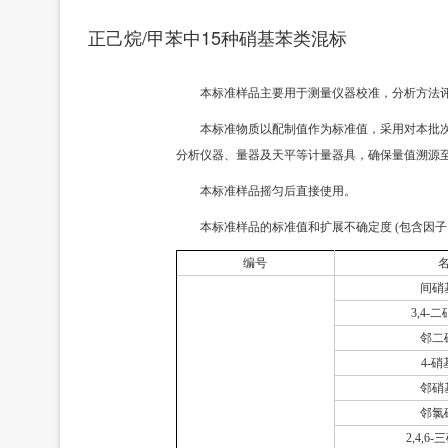
正己烷/甲苯中15种硝基苯类混标
本标准样品主要用于测量仪器校准，分析方法
本标准物质以配制值作为标准值，采用对本批次
分析仪器、量器及天平等计量器具，确保量值溯源至
本标准样品摇匀后直接使用。
本标准样品的标准值和扩展不确定度 (包含因
编号
间硝
3,4-
邻二
4-
邻硝
邻氯
2,4,6