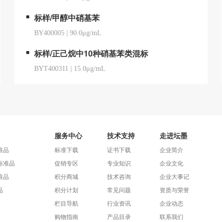
标样/甲醇中硝基苯
BY400005
|
90.0μg/mL
标样/正己烷中10种硝基苯类混标
BYT400311
|
15.0μg/mL
服务中心
技术支持
走进坛墨
准品
标准下载
证书下载
企业简介
标准品
促销专区
专业知识
企业文化
准品
积分商城
技术咨询
企业大事记
品
积分计划
常见问题
资质与荣誉
栏目导航
行业资讯
企业动态
购物指南
产品目录
联系我们