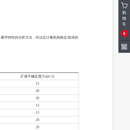
购
物
车
0
量学特性的分析方法，经法定计量机构检定/校准的
扩展不确定度(%)(
k
=2)
15
20
20
15
15
20
20