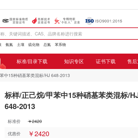
数
氨氮
土壤
硫化物
总氮
苯系物
标准/目录下载
知识专区
证书下载
售后
中15种硝基苯类混标/HJ 648-2013
标样/正己烷/甲苯中15种硝基苯类混标/H
648-2013
标准价
￥2420
￥2420
优惠价