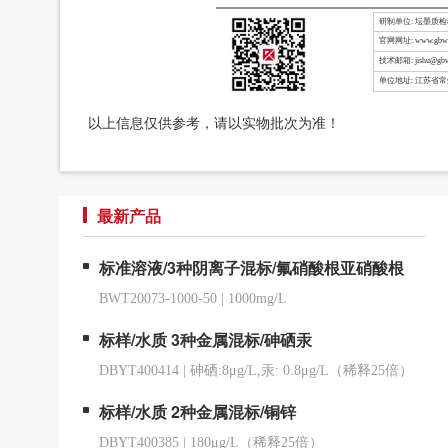
研制单位: 坛墨质
官网网址: www.gbw-
技术邮箱: jishu@gbw
单位地址: 江苏省
以上信息仅供参考，请以实物批次为准！
最新产品
标准溶液/3种阴离子混标/氟硝酸根亚硝酸根
BWT20073-1000-50
|
1000mg/L
标样/水质 3种金属混标/砷硒汞
DBYT400414
|
砷硒:8μg/L,汞: 0.8μg/L（稀释25倍）
标样/水质 2种金属混标/铜锌
DBYT400385
|
180μg/L（稀释25倍）