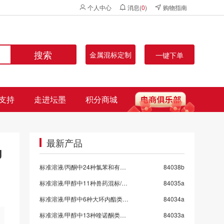
个人中心
消息(
0
)
购物指南
搜索
金属混标定制
一键下单
支持
走进坛墨
积分商城
最新产品
J
标准溶液/丙酮中24种氯苯和有机氯混标
84038b
标准溶液/甲醇中11种兽药混标/SN/T 5724-2025-9
84035a
标准溶液/甲醇中6种大环内酯类抗生素混标/SN/T 5724-2025-8/保质期6个月
84034a
标准溶液/甲醇中13种喹诺酮类药物混标/SN/T 5724-2025-7
84033a