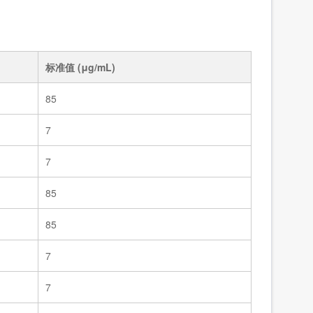
标准溶液/5种四环素类固体混标/NY/T 4870-2025
83991
标准溶液/甲醇中7种大环内酯类混标/NY/T 4870-2025
83990a
标准值 (μg/mL)
85
7
7
85
85
7
7