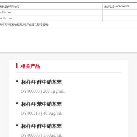
检科技股份有限公司
热线电话: 4008-099-669
china.com
-china.com
常州市天宁区检验检测认证产业园二期2号楼8楼
相关产品
标样/甲醇中硝基苯
BY400005
|
209.1μg/mL
标样/甲苯中硝基苯
BY400313
|
40.0μg/mL
标样/甲醇中硝基苯
BY400005
|
1.00μg/mL