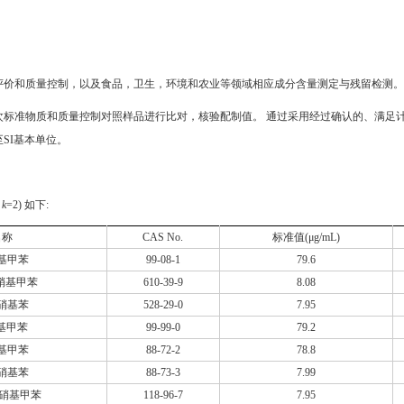
评价和质量控制，以及食品，卫生，环境和农业等领域相应成分含量测定与残留检测。
标准物质和质量控制对照样品进行比对，核验配制值。 通过采用经过确认的、满足计
SI基本单位。
子
k
=2) 如下:
名称
CAS No.
标准值(μg/mL)
基甲苯
99-08-1
79.6
二硝基甲苯
610-39-9
8.08
硝基苯
528-29-0
7.95
硝基甲苯
99-99-0
79.2
基甲苯
88-72-2
78.8
硝基苯
88-73-3
7.99
-三硝基甲苯
118-96-7
7.95