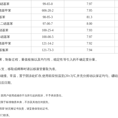
-二硝基苯
99-65-0
7.97
二硝基甲苯
606-20-2
7.95
基苯
98-95-3
81.3
,4-二硝基苯
97-00-7
8.00
硝基苯
100-25-4
7.93
4-硝基苯
100-00-5
7.97
二硝基甲苯
121-14-2
7.92
基氯苯
121-73-3
7.94
果，制备过程，量值核验以及均匀性，稳定性等引入的不确定度分量。
L/支，移取或稀释时请以移液管量取为准。
。常温，置于阴凉处贮存,使用前应恒温至(20±3)℃,并充分摇动以保证均匀。硼
最后日期。
，因用户使用或储存不当所引起的投诉，不予承担责任。
只限于标准物质本身，不涉及其他任何损失。
用章”的完整证书负责，请妥善保管此证书。
部门联系。