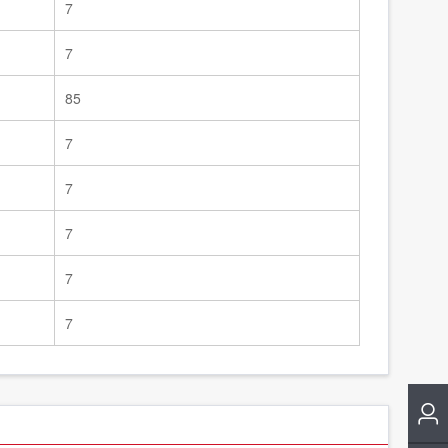
7
7
85
7
7
7
7
7