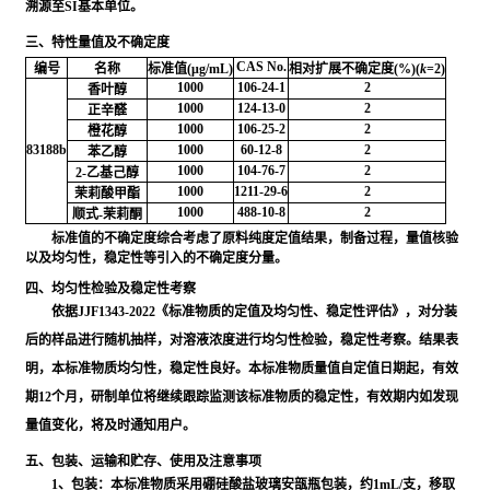
溯源至SI基本单位。
三、特性量值及不确定度
CAS No.
编号
名称
标准值(μg/mL)
相对扩展不确定度(%)(
k
=2)
1000
106-24-1
2
香叶醇
1000
124-13-0
2
正辛醛
1000
106-25-2
2
橙花醇
83188b
1000
60-12-8
2
苯乙醇
1000
104-76-7
2
2-乙基己醇
1000
1211-29-6
2
茉莉酸甲酯
1000
488-10-8
2
顺式-茉莉酮
标准值的不确定度综合考虑了原料纯度定值结果，制备过程，量值核验
以及均匀性，稳定性等引入的不确定度分量。
四、均匀性检验及稳定性考察
依据JJF1343-2022《标准物质的定值及均匀性、稳定性评估》，对分装
后的样品进行随机抽样，对溶液浓度进行均匀性检验，稳定性考察。结果表
明，本标准物质均匀性，稳定性良好。本标准物质量值自定值日期起，有效
期12个月，研制单位将继续跟踪监测该标准物质的稳定性，有效期内如发现
量值变化，将及时通知用户。
五、包装、运输和贮存、使用及注意事项
1、包装：本标准物质采用硼硅酸盐玻璃安瓿瓶包装，约1mL/支，移取