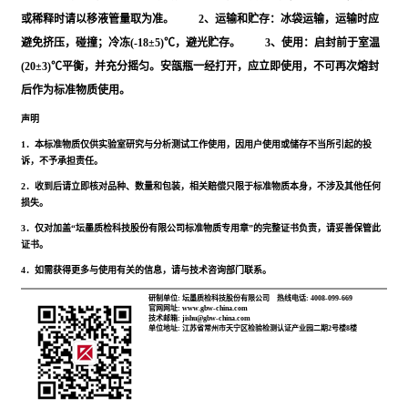
或稀释时请以移液管量取为准。 2、运输和贮存：冰袋运输，运输时应
避免挤压，碰撞；冷冻(-18±5)℃，避光贮存。 3、使用：启封前于室温
(20±3)℃平衡，并充分摇匀。安瓿瓶一经打开，应立即使用，不可再次熔封
后作为标准物质使用。
声明
1．本标准物质仅供实验室研究与分析测试工作使用，因用户使用或储存不当所引起的投
诉，不予承担责任。
2．收到后请立即核对品种、数量和包装，相关赔偿只限于标准物质本身，不涉及其他任何
损失。
3．仅对加盖“坛墨质检科技股份有限公司标准物质专用章”的完整证书负责，请妥善保管此
证书。
4．如需获得更多与使用有关的信息，请与技术咨询部门联系。
研制单位: 坛墨质检科技股份有限公司
热线电话: 4008-099-669
官网网址: www.gbw-china.com
技术邮箱: jishu@gbw-china.com
单位地址: 江苏省常州市天宁区检验检测认证产业园二期2号楼8楼