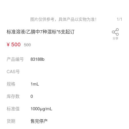
1
/
1
图片仅供参考，具体产品以实物为准！
标准溶液/乙腈中7种混标*5支起订
分享
¥ 500
500
产品编号
83188b
CAS号
规格
1mL
库存数
0
标准值
1000μg/mL
货期
售完停产