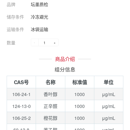
品牌
坛墨质检
储存条件
冷冻避光
运输条件
冰袋运输
数量
-
+
商品介绍
组分信息
CAS号
名称
标准值
单位
106-24-1
1000
μg/mL
香叶醇
124-13-0
1000
μg/mL
正辛醛
106-25-2
1000
μg/mL
橙花醇
60-12-8
1000
μg/mL
苯乙醇