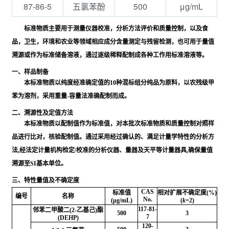
87-86-5
500
μg/mL
五氯苯酚
标准物质主要用于测量仪器校准，分析方法评价和质量控制，以及食
品，卫生，环境和农业等领域相应成分含量测定与残留检测，也可用于量值
溯源或作为标准储备溶液，通过逐级稀释配制成各种工作用标准溶液等。
一、样品制备
本标准物质以纯度经准确定值的10种混标组分纯品为原料，以农残级甲
苯为溶剂，采用重量-容量法准确配制而成。
二、溯源性及定值方法
本标准物质以配制值作为标准值，对本批次标准物质和质量控制对照样
品进行比对，核验配制值。通过采用经过确认的、满足计量学特性的分析方
法,经法定计量机构检定/校准的分析仪器、量器及天平等计量器具,确保量值
溯源至SI基本单位。
三、特性量值及不确定度
CAS
标准值
相对扩展不确定度(%)
编号
名称
No.
(μg/mL)
(
k
=2)
117-81-
邻苯二甲酸二(2-乙基己)酯
500
3
7
(DEHP)
120-