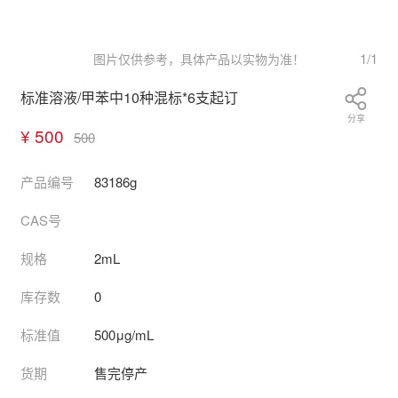
1
/
1
图片仅供参考，具体产品以实物为准！
标准溶液/甲苯中10种混标*6支起订
分享
¥ 500
500
产品编号
83186g
CAS号
规格
2mL
库存数
0
标准值
500μg/mL
货期
售完停产