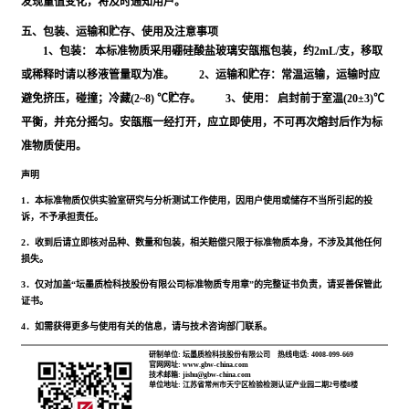
发现量值变化，将及时通知用户。
五、包装、运输和贮存、使用及注意事项
1、包装： 本标准物质采用硼硅酸盐玻璃安瓿瓶包装，约2mL/支，移取
或稀释时请以移液管量取为准。 2、运输和贮存：常温运输，运输时应
避免挤压，碰撞；冷藏(2~8) ℃贮存。 3、使用： 启封前于室温(20±3)℃
平衡，并充分摇匀。安瓿瓶一经打开，应立即使用，不可再次熔封后作为标
准物质使用。
声明
1．本标准物质仅供实验室研究与分析测试工作使用，因用户使用或储存不当所引起的投
诉，不予承担责任。
2．收到后请立即核对品种、数量和包装，相关赔偿只限于标准物质本身，不涉及其他任何
损失。
3．仅对加盖“坛墨质检科技股份有限公司标准物质专用章”的完整证书负责，请妥善保管此
证书。
4．如需获得更多与使用有关的信息，请与技术咨询部门联系。
研制单位: 坛墨质检科技股份有限公司
热线电话: 4008-099-669
官网网址: www.gbw-china.com
技术邮箱: jishu@gbw-china.com
单位地址: 江苏省常州市天宁区检验检测认证产业园二期2号楼8楼