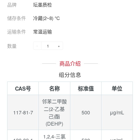
品牌
坛墨质检
储存条件
冷藏(2~8) ℃
运输条件
常温运输
数量
-
+
商品介绍
组分信息
CAS号
名称
标准值
单位
邻苯二甲酸
二(2-乙基
117-81-7
500
μg/mL
己)酯
(DEHP)
1,2,4-三氯