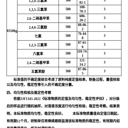
500
3
1,2,4-三氯苯
82-1
108-
500
3
1,3,5-三氯苯
70-3
606-
500
3
2,6-二硝基甲苯
20-2
88-06-
500
3
2,4,6-三氯酚
2
83186g
76-44-
500
3
七氯
8
87-61-
500
3
1,2,3-三氯苯
6
118-74-
500
3
六氯苯
1
121-
500
3
2,4-二硝基甲苯
14-2
87-86-
500
3
五氯苯酚
5
标准值的不确定度综合考虑了原料纯度定值结果，制备过程，量值核验
以及均匀性，稳定性等引入的不确定度分量。
四、均匀性检验及稳定性考察
依据JJF1343-2022《标准物质的定值及均匀性、稳定性评估》，对分装
后的样品进行随机抽样，对溶液浓度进行均匀性检验，稳定性考察。结果表
明，本标准物质均匀性，稳定性良好。 本标准物质量值自定值日期起，
有效期12个月，研制单位将继续跟踪监测该标准物质的稳定性，有效期内如