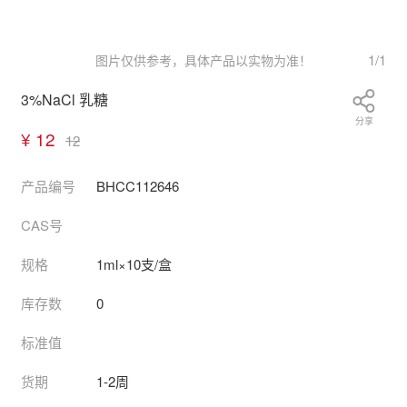
1
/
1
图片仅供参考，具体产品以实物为准！
3%NaCl 乳糖
分享
¥ 12
12
产品编号
BHCC112646
CAS号
规格
1ml×10支/盒
库存数
0
标准值
货期
1-2周