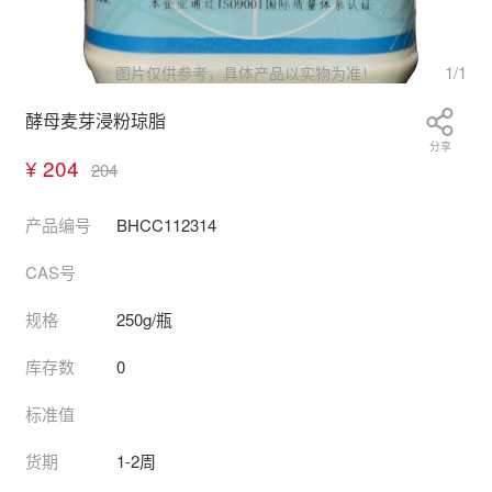
1
/
1
图片仅供参考，具体产品以实物为准！
酵母麦芽浸粉琼脂
分享
¥ 204
204
产品编号
BHCC112314
CAS号
规格
250g/瓶
库存数
0
标准值
货期
1-2周