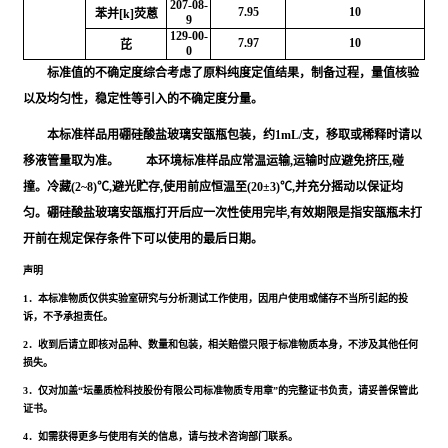
207-08-
7.95
10
苯并[k]荧蒽
9
129-00-
7.97
10
芘
0
标准值的不确定度综合考虑了原料纯度定值结果，制备过程，量值核验
以及均匀性，稳定性等引入的不确定度分量。
本标准样品用硼硅酸盐玻璃安瓿瓶包装，约1mL/支，移取或稀释时请以
移液管量取为准。 本环境标准样品应常温运输,运输时应避免挤压,碰
撞。冷藏(2~8)℃,避光贮存,使用前应恒温至(20±3)℃,并充分摇动以保证均
匀。硼硅酸盐玻璃安瓿瓶打开后应一次性使用完毕,有效期限是指安瓿瓶未打
开前在规定保存条件下可以使用的最后日期。
声明
1．本标准物质仅供实验室研究与分析测试工作使用，因用户使用或储存不当所引起的投
诉，不予承担责任。
2．收到后请立即核对品种、数量和包装，相关赔偿只限于标准物质本身，不涉及其他任何
损失。
3．仅对加盖“坛墨质检科技股份有限公司标准物质专用章”的完整证书负责，请妥善保管此
证书。
4．如需获得更多与使用有关的信息，请与技术咨询部门联系。