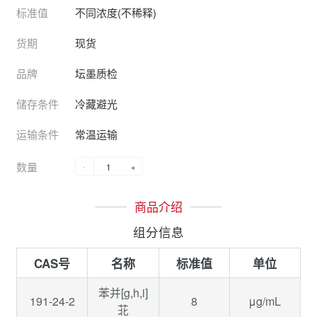
标准值
不同浓度(不稀释)
货期
现货
品牌
坛墨质检
储存条件
冷藏避光
运输条件
常温运输
数量
-
+
商品介绍
组分信息
CAS号
名称
标准值
单位
苯并[g,h,i]
191-24-2
8
μg/mL
苝