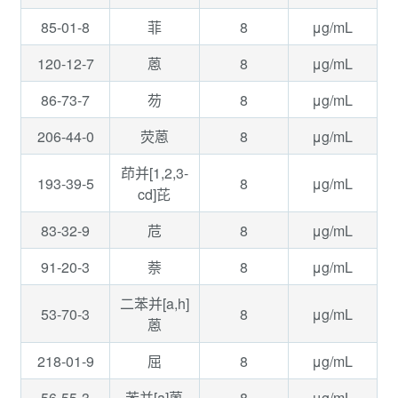
85-01-8
8
μg/mL
菲
120-12-7
8
μg/mL
蒽
86-73-7
8
μg/mL
芴
206-44-0
8
μg/mL
荧蒽
茚并[1,2,3-
193-39-5
8
μg/mL
cd]芘
83-32-9
8
μg/mL
苊
91-20-3
8
μg/mL
萘
二苯并[a,h]
53-70-3
8
μg/mL
蒽
218-01-9
8
μg/mL
屈
56-55-3
8
μg/mL
苯并[a]蒽