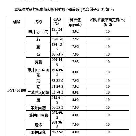
本标准样品的标准值和相对扩展不确定度 (包含因子
k
=2) 如下:
CAS
标准值
相对扩展不确定度(%)
编号
名称
No.
(μg/mL)
(
k
=2)
191-24-
8.02
10
苯并[g,h,i]苝
2
85-01-8
7.92
10
菲
120-12-
7.96
10
蒽
7
86-73-7
7.96
10
芴
206-44-
7.95
10
荧蒽
0
茚并[1,2,3-cd]
193-39-
8.01
10
5
芘
83-32-9
7.96
10
苊
91-20-3
7.92
10
萘
BYT400198
53-70-3
8.01
10
二苯并[a,h]蒽
218-01-
8.00
10
屈
9
56-55-3
7.98
10
苯并[a]蒽
205-99-
8.01
10
苯并[b]荧蒽
2
208-96-
7.96
10
苊烯
8
50-32-8
8.00
10
苯并[a]芘