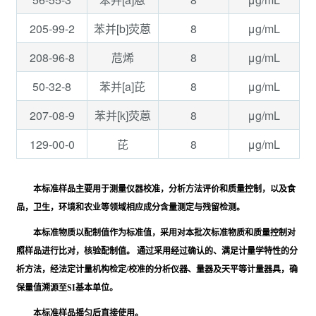
205-99-2
8
μg/mL
苯并[b]荧蒽
208-96-8
8
μg/mL
苊烯
50-32-8
8
μg/mL
苯并[a]芘
207-08-9
8
μg/mL
苯并[k]荧蒽
129-00-0
8
μg/mL
芘
本标准样品主要用于测量仪器校准，分析方法评价和质量控制，以及食
品，卫生，环境和农业等领域相应成分含量测定与残留检测。
本标准物质以配制值作为标准值，采用对本批次标准物质和质量控制对
照样品进行比对，核验配制值。 通过采用经过确认的、满足计量学特性的分
析方法，经法定计量机构检定/校准的分析仪器、量器及天平等计量器具，确
保量值溯源至SI基本单位。
本标准样品摇匀后直接使用。