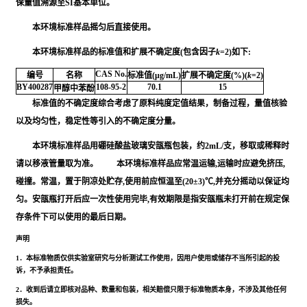
保量值溯源至SI基本单位。
本环境标准样品摇匀后直接使⽤。
本环境标准样品的标准值和扩展不确定度(包含因子
k
=2)如下:
CAS No.
编号
名称
标准值(μg/mL)
扩展不确定度(%)(
k
=2)
BY400287
108-95-2
70.1
15
甲醇中苯酚
标准值的不确定度综合考虑了原料纯度定值结果，制备过程，量值核验
以及均匀性，稳定性等引入的不确定度分量。
本环境标准样品⽤硼硅酸盐玻璃安瓿瓶包装，约2mL/⽀，移取或稀释时
请以移液管量取为准。 本环境标准样品应常温运输,运输时应避免挤压,
碰撞。常温，置于阴凉处贮存,使用前应恒温至(20±3)℃,并充分摇动以保证均
匀。安瓿瓶打开后应一次性使用完毕,有效期限是指安瓿瓶未打开前在规定保
存条件下可以使用的最后日期。
声明
1．本标准物质仅供实验室研究与分析测试工作使用，因用户使用或储存不当所引起的投
诉，不予承担责任。
2．收到后请立即核对品种、数量和包装，相关赔偿只限于标准物质本身，不涉及其他任何
损失。