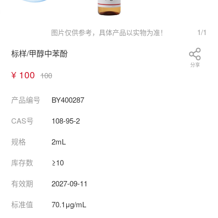
1
/
1
图片仅供参考，具体产品以实物为准！
标样/甲醇中苯酚
分享
¥ 100
100
产品编号
BY400287
CAS号
108-95-2
规格
2mL
库存数
≥10
有效期
2027-09-11
标准值
70.1μg/mL