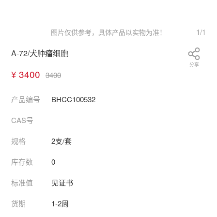
1
/
1
图片仅供参考，具体产品以实物为准！
A-72/犬肿瘤细胞
分享
¥ 3400
3400
产品编号
BHCC100532
CAS号
规格
2支/套
库存数
0
标准值
见证书
货期
1-2周