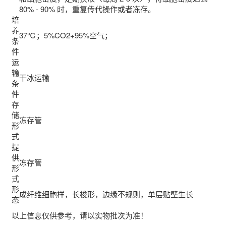
80% - 90% 时，重复传代操作或者冻存。
培
养
37℃；5%CO2+95%空气；
条
件
运
输
干冰运输
条
件
存
储
冻存管
形
式
提
供
冻存管
形
式
形
成纤维细胞样，长梭形，边缘不规则，单层贴壁生长
态
以上信息仅供参考，请以实物批次为准！