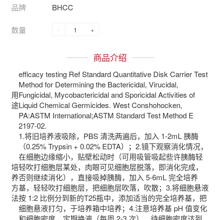
品牌
BHCC
数量
-
+
商品介绍
efficacy testing Ref Standard Quantitative Disk Carrier Test
Method for Determining the Bactericidal, Virucidal,
用
Fungicidal, Mycobactericidal and Sporicidal Activities of
途
Liquid Chemical Germicides. West Conshohocken,
PA:ASTM International;ASTM Standard Test Method E
2197-02.
1.将旧培养液吸除，PBS 清洗两遍后，加入 1-2mL 胰酶
（0.25% Trypsin + 0.02% EDTA）；2.镜下观察消化情况，
在细胞边缘缩小，贴壁松动时（可用吸管吸起些许胰酶轻
培
轻吹打细胞层某处，肉眼可见细胞层脱落，即消化完成，
养
否则继续消化），直接吸掉胰酶，加入 5-6mL 完全培养
方
基，轻轻吹打细胞层，把细胞层吹落，吹散；3.将细胞悬液
法
按 1:2 比例分到新的T25瓶中，添加适当的完全培养基，把
细胞悬液打匀，于培养箱中培养；4.注意培养基 pH 值变化
和细胞密度，定期换液（每周 2-3 次），待细胞密度达到