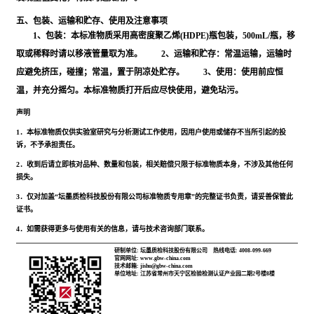
五、包装、运输和贮存、使用及注意事项
1、包装：本标准物质采用高密度聚乙烯(HDPE)瓶包装，500mL/瓶，移
取或稀释时请以移液管量取为准。 2、运输和贮存：常温运输，运输时
应避免挤压，碰撞；常温，置于阴凉处贮存。 3、使用：使用前应恒
温，并充分摇匀。本标准物质打开后应尽快使用，避免玷污。
声明
1．本标准物质仅供实验室研究与分析测试工作使用，因用户使用或储存不当所引起的投
诉，不予承担责任。
2．收到后请立即核对品种、数量和包装，相关赔偿只限于标准物质本身，不涉及其他任何
损失。
3．仅对加盖“坛墨质检科技股份有限公司标准物质专用章”的完整证书负责，请妥善保管此
证书。
4．如需获得更多与使用有关的信息，请与技术咨询部门联系。
研制单位: 坛墨质检科技股份有限公司
热线电话: 4008-099-669
官网网址: www.gbw-china.com
技术邮箱: jishu@gbw-china.com
单位地址: 江苏省常州市天宁区检验检测认证产业园二期2号楼8楼