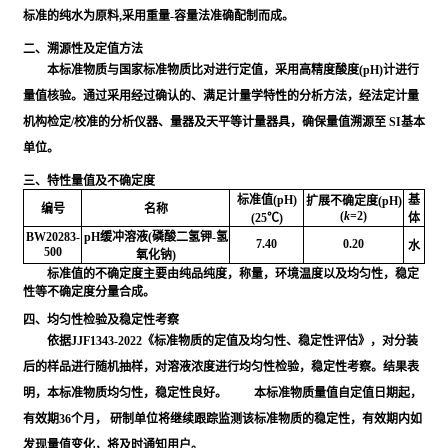
标准的纯水为原料,采⽤重量-容量法准确配制⽽成。
二、溯源性及定值方法
本标准物质与国家标准物质⽐对进⾏定值，采⽤高精度酸度(pH)计进⾏
量值核验。通过采⽤经过确认的、满⾜计量学特性的分析⽅法，经法定计量
机构检定/校准的分析仪器、量器及天平等计量器具，确保量值溯源⾄ SI基本
单位。
三、特性量值及不确定度
标准值(pH)
基
扩展不确定度(pH)
编号
名称
(
k
=2)
(25℃)
体
BW20283-
pH缓冲溶液(磷酸二氢钾-氢
7.40
0.20
水
500
氧化钠)
标准值的不确定度主要由纯品纯度，称量，环境温度以及均匀性，稳定
性等不确定度分量合成。
四、均匀性检验及稳定性考察
依据JJF1343-2022《标准物质的定值及均匀性、稳定性评估》，对分装
后的样品进行随机抽样，对溶液浓度进行均匀性检验，稳定性考察。结果表
明，本标准物质均匀性，稳定性良好。 本标准物质量值自定值日期起，
有效期36个月， 研制单位将继续跟踪监测该标准物质的稳定性，有效期内如
发现量值变化，将及时通知用户。