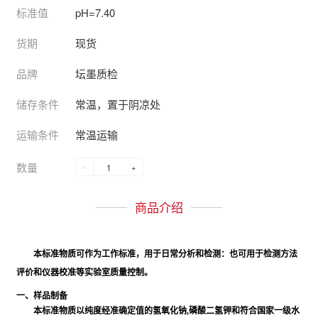
标准值
pH=7.40
货期
现货
品牌
坛墨质检
储存条件
常温，置于阴凉处
运输条件
常温运输
数量
-
+
商品介绍
本标准物质可作为工作标准，用于日常分析和检测：也可用于检测方法
评价和仪器校准等实验室质量控制。
一、样品制备
本标准物质以纯度经准确定值的氢氧化钠,磷酸⼆氢钾和符合国家一级水