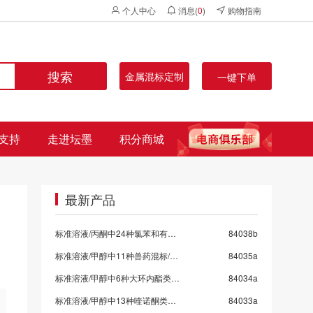
个人中心
消息(
0
)
购物指南
搜索
金属混标定制
一键下单
支持
走进坛墨
积分商城
最新产品
标准溶液/丙酮中24种氯苯和有机氯混标
84038b
标准溶液/甲醇中11种兽药混标/SN/T 5724-2025-9
84035a
标准溶液/甲醇中6种大环内酯类抗生素混标/SN/T 5724-2025-8/保质期6个月
84034a
标准溶液/甲醇中13种喹诺酮类药物混标/SN/T 5724-2025-7
84033a