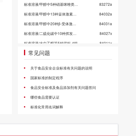
标准溶液/甲醇中5种硝基咪唑类药物混标/SN/T 5724-2025-4
83272a
标准溶液/甲醇中13种甾体激素混标溶液/SN/T 5724-2025-3/保质期6个月
84032a
标准溶液/甲醇中20种β-受体激动剂混标溶液/SN/T 5724-2025-2
84031a
标准溶液/二硫化碳中10种挥发性有机物混标
84027x
标准溶液/水中乙醇等5种混标-4组
84011x
常见问题
标准溶液/水中乙醇等5种混标-3组
84010x
标准溶液/水中乙醇等5种混标-2组
84009x
关于食品安全企业标准有关问题的说明
标准溶液/水中乙醇等5种混标-1组
84008x
国家标准的制定程序
标准溶液/甲醇中4种挥发性卤代烃混标
84006c
食品安全标准及食品添加剂有关问题答问
甲醇中4种氯苯混标
84005a
哪些食品需要认证
标准溶液/乙酸乙酯中10种农药混标/2026国抽农残/GB 23200.113-2026
83998a
标准化常用名词解释
标准溶液/乙腈中21种农药混标/2026国抽农残/GB 23200.121-2026
83997a
标准溶液/丙酮中43种农药混标/2026国抽农残/GB 23200.113/GB 23200.121
83996a
标准溶液/乙酸乙酯中53种农药混标/2026国抽农残/GB 23200.113-2026
83995a