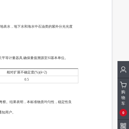
标准溶液/5种四环素类固体混标/NY/T 4870-2025
83991
标准溶液/甲醇中7种大环内酯类混标/NY/T 4870-2025
83990a
地表水，地下水和海水中石油类的紫外分光光度
平等计量器具,确保量值溯源至SI基本单位。
相对扩展不确定度(%)(
k
=2)
0.5
购
物
定性考察。结果表明，本标准物质均匀性，稳定性良
车
0
通知用户。