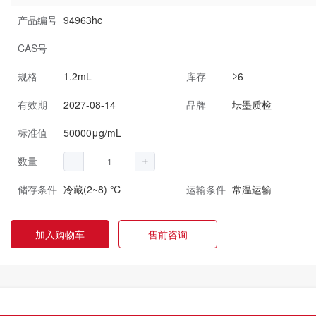
产品编号
94963hc
CAS号
规格
1.2mL
库存
≥6
有效期
2027-08-14
品牌
坛墨质检
标准值
50000μg/mL
数量
储存条件
冷藏(2~8) ℃
运输条件
常温运输
加入购物车
售前咨询