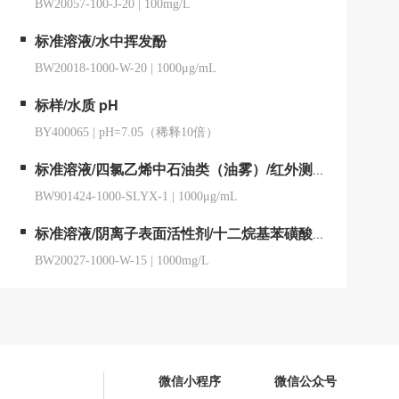
BW20057-100-J-20
|
100mg/L
标准溶液/水中挥发酚
BW20018-1000-W-20
|
1000μg/mL
标样/水质 pH
BY400065
|
pH=7.05（稀释10倍）
标准溶液/四氯乙烯中石油类（油雾）/红外测油仪用
BW901424-1000-SLYX-1
|
1000μg/mL
标准溶液/阴离子表面活性剂/十二烷基苯磺酸钠
BW20027-1000-W-15
|
1000mg/L
微信小程序
微信公众号