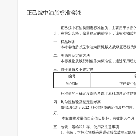
正己烷中油脂标准溶液
正己烷中石油类测定标准物质，主要用于水质
计，在检定合格，仪器稳定的前提下，该标准物质
一、样品制备
本标准物质以玉米油为原料,以农残级正⼰烷为溶
二、溯源性及定值方法
本标准物质以配制值作为标准值，通过采用经过
三、特性量值及不确定度
编号
94963hc
正己烷中
标准值的不确定度综合考虑了原料纯度定值结
四、均匀性检验及稳定性考察
依据JJF1343-2022《标准物质的定值
好。
本标准物质量值自定值日期起，有效期36个月，
五、包装、运输和贮存、使用及注意事项
1、包装：本标准物质采用硼硅酸盐玻璃安瓿瓶包