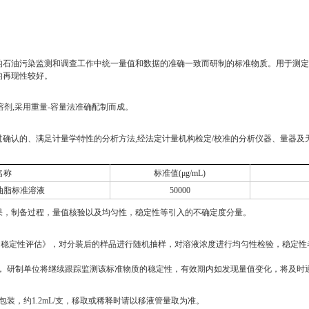
的石油污染监测和调查工作中统一量值和数据的准确一致而研制的标准物质。用于测定
的再现性较好。
剂,采用重量-容量法准确配制而成。
确认的、满足计量学特性的分析方法,经法定计量机构检定/校准的分析仪器、量器及天
名称
标准值(μg/mL)
油脂标准溶液
50000
果，制备过程，量值核验以及均匀性，稳定性等引入的不确定度分量。
及均匀性、稳定性评估》，对分装后的样品进行随机抽样，对溶液浓度进行均匀性检验，稳
 研制单位将继续跟踪监测该标准物质的稳定性，有效期内如发现量值变化，将及时
装，约1.2mL/支，移取或稀释时请以移液管量取为准。