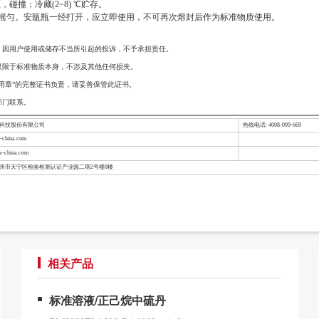
撞；冷藏(2~8) ℃贮存。
分摇匀。安瓿瓶⼀经打开，应⽴即使⽤，不可再次熔封后作为标准物质使⽤。
，因用户使用或储存不当所引起的投诉，不予承担责任。
只限于标准物质本身，不涉及其他任何损失。
用章”的完整证书负责，请妥善保管此证书。
部门联系。
检科技股份有限公司
热线电话: 4008-099-669
china.com
-china.com
常州市天宁区检验检测认证产业园二期2号楼8楼
相关产品
标准溶液/正己烷中硫丹