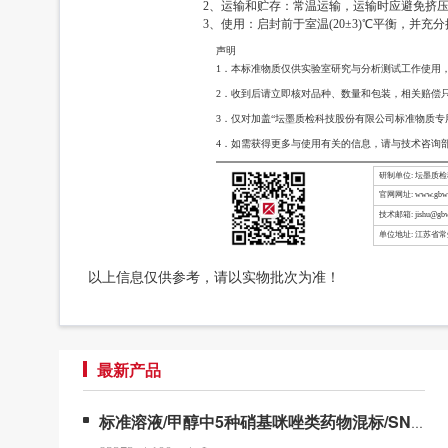
2、运输和贮存：常温运输，运输时应避免挤压，碰
3、使用：启封前于室温(20±3)℃平衡，并充
声明
1．本标准物质仅供实验室研究与分析测试工作使用
2．收到后请立即核对品种、数量和包装，相关赔偿
3．仅对加盖“坛墨质检科技股份有限公司标准物质专
4．如需获得更多与使用有关的信息，请与技术咨询
研制单位: 坛墨质
官网网址: www.gbw-
技术邮箱: jishu@gbw
单位地址: 江苏省
以上信息仅供参考，请以实物批次为准！
最新产品
标准溶液/甲醇中5种硝基咪唑类药物混标/SN/T 5724-2025-4