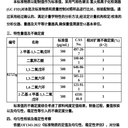
本标准物质以配制值作为标准值，采用气相色谱法-氢火焰离子化检测器
(GC-FID)对本批次标准物质和质量控制对照样品进行比对，核验配制值。通
过采用经过确认的、满足计量学特性的分析方法,经法定计量机构检定/校准的
分析仪器、量器及天平等计量器具,确保量值溯源至SI基本单位。
三、特性量值及不确定度
CAS
标准值
相对扩展不确定度(%)
编号
名称
No.
(μg/mL)
(
k
=2)
497-26-
500
3
2-甲基-1,3-二氧戊环
7
108-60-
500
3
二氯异乙醚
1
646-06-
500
3
1,3-二氧戊环
0
82725g
505-22-
500
3
1,3-二氧六环
6
123-91-
500
3
1,4-二氧六环
1
2-乙基-4-甲基-1,3-二氧
4359-
500
3
46-0
戊环
标准值的不确定度综合考虑了原料纯度定值结果，制备过程，量值核验
以及均匀性，稳定性等引入的不确定度分量。
四、均匀性检验及稳定性考察
依据JJF1343-2022《标准物质的定值及均匀性、稳定性评估》，对分装