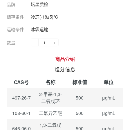
品牌
坛墨质检
储存条件
冷冻(-18±5)℃
运输条件
冰袋运输
数量
-
+
商品介绍
组分信息
CAS号
名称
标准值
单位
2-甲基-1,3-
497-26-7
500
μg/mL
二氧戊环
108-60-1
500
μg/mL
二氯异乙醚
1,3-二氧戊
646-06-0
500
μg/mL