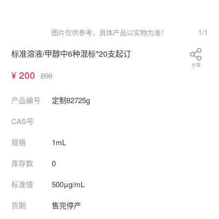
1
/
1
图片仅供参考，具体产品以实物为准！
标准溶液/甲醇中6种混标*20支起订
分享
¥ 200
200
产品编号
定制82725g
CAS号
规格
1mL
库存数
0
标准值
500μg/mL
货期
售完停产