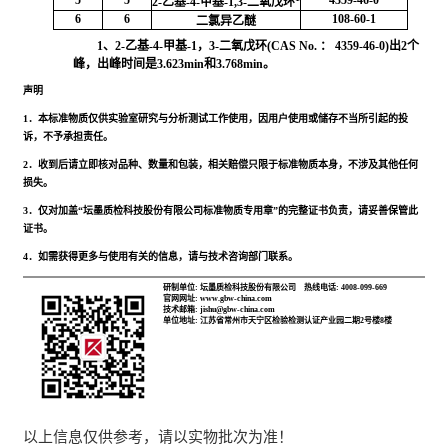
5
5
4359-46-0
2-乙基-4-甲基-1,3-二氧戊环
6
6
108-60-1
二氯异乙醚
1、2-乙基-4-甲基-1，3-二氧戊环(CAS No. ： 4359-46-0)出2个
峰，出峰时间是3.623min和3.768min。
声明
1．本标准物质仅供实验室研究与分析测试工作使用，因用户使用或储存不当所引起的投
诉，不予承担责任。
2．收到后请立即核对品种、数量和包装，相关赔偿只限于标准物质本身，不涉及其他任何
损失。
3．仅对加盖“坛墨质检科技股份有限公司标准物质专用章”的完整证书负责，请妥善保管此
证书。
4．如需获得更多与使用有关的信息，请与技术咨询部门联系。
研制单位: 坛墨质检科技股份有限公司
热线电话: 4008-099-669
官网网址: www.gbw-china.com
技术邮箱: jishu@gbw-china.com
单位地址: 江苏省常州市天宁区检验检测认证产业园二期2号楼8楼
以上信息仅供参考，请以实物批次为准！