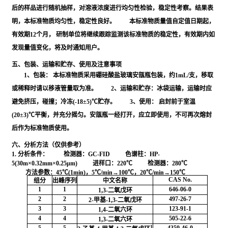
后的样品进行随机抽样，对溶液浓度进行均匀性检验，稳定性考察。结果表
明，本标准物质均匀性，稳定性良好。 本标准物质量值自定值日期起，
有效期12个月， 研制单位将继续跟踪监测该标准物质的稳定性，有效期内如
发现量值变化，将及时通知用户。
五、包装、运输和贮存、使用及注意事项
1、包装： 本标准物质采用硼硅酸盐玻璃安瓿瓶包装，约1mL/支，移取
或稀释时请以移液管量取为准。 2、运输和贮存：冰袋运输，运输时应
避免挤压，碰撞；冷冻(-18±5)℃贮存。 3、使用： 启封前于室温
(20±3)℃平衡，并充分摇匀。安瓿瓶一经打开，应立即使用，不可再次熔封
后作为标准物质使用。
六、分析方法（仅供参考）
1. 分析条件：
检测器：GC-FID 色谱柱：HP-
5(30m×0.32mm×0.25μm) 进样口：220℃ 检测器：280℃
方法参数：45℃(1min)，5℃/min→100℃，20℃/min→150℃
CAS No.
组分
出峰序列
中文名称
1
1
646-06-0
1,3-二氧戊环
2
2
497-26-7
2-甲基-1,3-二氧戊环
3
3
123-91-1
1,4-二氧六环
4
4
505-22-6
1,3-二氧六环
1