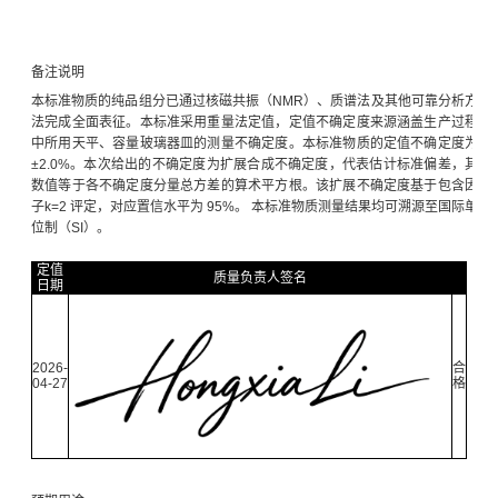
备注说明
本标准物质的纯品组分已通过核磁共振（NMR）、质谱法及其他可靠分析方
法完成全面表征。本标准采用重量法定值，定值不确定度来源涵盖生产过程
中所用天平、容量玻璃器皿的测量不确定度。本标准物质的定值不确定度为
±2.0%。本次给出的不确定度为扩展合成不确定度，代表估计标准偏差，其
数值等于各不确定度分量总方差的算术平方根。该扩展不确定度基于包含因
子k=2 评定，对应置信水平为 95%。 本标准物质测量结果均可溯源至国际单
位制（SI）。
定值
质量负责人签名
日期
2026-
合
04-27
格