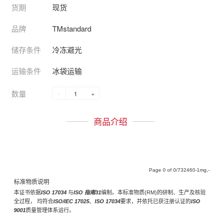
货期
现货
品牌
TMstandard
储存条件
冷冻避光
运输条件
冰袋运输
数量
-
+
商品介绍
Page
of
/732460-1mg,-
标准物质说明
本证书依据
ISO 17034
与
ISO 指南31
编制。本标准物质(RM)的研制、生产及核验
全过程， 均符合
ISO/IEC 17025
、
ISO 17034
要求，并依托已获注册认证的
ISO
9001
质量管理体系运行。