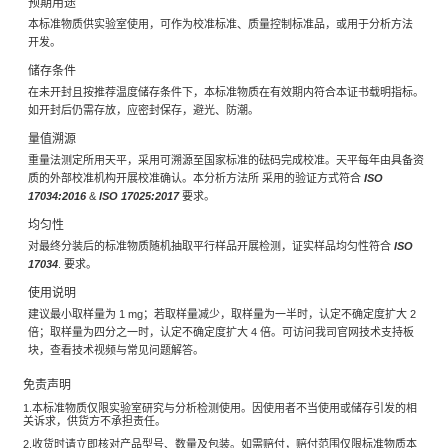
预期用途
本标准物质供实验室使用，可作为校准标准、质量控制标准品，或用于分析方法
开发。
储存条件
在未开封且按推荐温度储存条件下，本标准物质在有效期内符合本证书载明指标。
如开封后仍需存放，应密封保存，避光、防潮。
量值溯源
重量法测定所用天平，采用可溯源至国家标准的砝码完成校准。天平每年由具备资
质的外部校准机构开展校准确认。本分析方法所 采用的验证方式符合
ISO
17034:2016
&
ISO 17025:2017
要求。
均匀性
对最终分装后的标准物质随机抽取平行样品开展检测，证实样品均匀性符合
ISO
17034
. 要求。
使用说明
建议最小取样量为 1 mg；若取样量减少，取样量为一半时，认定不确定度扩大 2
倍；取样量为四分之一时，认定不确定度扩大 4 倍。可访问我司官网技术支持板
块，查看技术视频与常见问题解答。
免责声明
1.本标准物质仅限实验室研究与分析检测使用。因使用者不当使用或储存引发的相
关诉求，供货方不承担责任。
2.收货时请立即核对产品型号、数量及包装。如需赔付，赔付范围仅限标准物质本