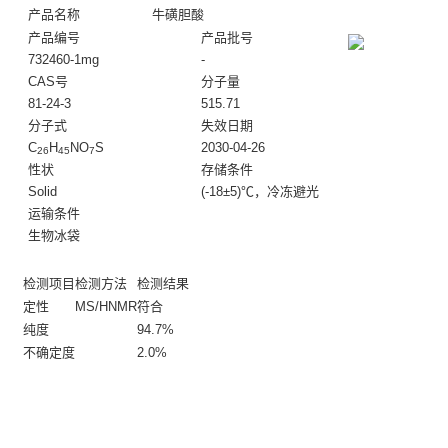
产品名称
牛磺胆酸
产品编号
产品批号
732460-1mg
-
CAS号
分子量
81-24-3
515.71
分子式
失效日期
C
H
NO
S
2030-04-26
26
45
7
性状
存储条件
Solid
(-18±5)℃，冷冻避光
运输条件
生物冰袋
检测项目
检测方法
检测结果
定性
MS/HNMR
符合
纯度
94.7%
不确定度
2.0%