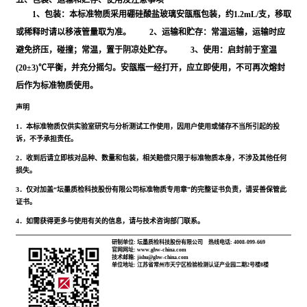
五、包装、运输和贮存、使用及注意事项
1、包装：本标准物质采用硼硅酸盐玻璃安瓿瓶包装，约1.2mL/支，移取
或稀释时请以移液管量取为准。 2、运输和贮存：常温运输，运输时应
避免挤压，碰撞；常温，置于阴凉处贮存。 3、使用：启封前于室温
(20±3)℃平衡，并充分摇匀。安瓿瓶一经打开，应立即使用，不可再次熔封
后作为标准物质使用。
声明
1．本标准物质仅供实验室研究与分析测试工作使用，因用户使用或储存不当所引起的投
诉，不予承担责任。
2．收到后请立即核对品种、数量和包装，相关赔偿只限于标准物质本身，不涉及其他任何
损失。
3．仅对加盖“坛墨质检科技股份有限公司标准物质专用章”的完整证书负责，请妥善保管此
证书。
4．如需获得更多与使用有关的信息，请与技术咨询部门联系。
研制单位: 坛墨质检科技股份有限公司
热线电话: 4008-099-669
官网网址: www.gbw-china.com
技术邮箱: jishu@gbw-china.com
单位地址: 江苏省常州市天宁区检验检测认证产业园二期2号楼8楼