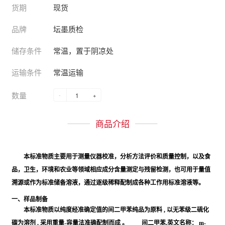
货期
现货
品牌
坛墨质检
储存条件
常温，置于阴凉处
运输条件
常温运输
数量
-
+
商品介绍
本标准物质主要用于测量仪器校准，分析方法评价和质量控制，以及食
品，卫生，环境和农业等领域相应成分含量测定与残留检测，也可用于量值
溯源或作为标准储备溶液，通过逐级稀释配制成各种工作用标准溶液等。
一、样品制备
本标准物质以纯度经准确定值的间二甲苯纯品为原料 , 以无苯级二硫化
碳为溶剂 , 采用重量-容量法准确配制而成 。 间二甲苯,英文名称： m-