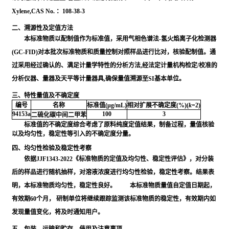
Xylene,CAS No. ：108-38-3
二、溯源性及定值方法
本标准物质以配制值作为标准值，采用气相色谱法-氢火焰离子化检测器
(GC-FID)对本批次标准物质和质量控制对照样品进行比对，核验配制值。通
过采用经过确认的、满足计量学特性的分析方法,经法定计量机构检定/校准的
分析仪器、量器及天平等计量器具,确保量值溯源至SI基本单位。
三、特性量值及不确定度
编号
名称
标准值(μg/mL)
相对扩展不确定度(%)(
k
=2)
94153a
100
3
二硫化碳中间二甲苯
标准值的不确定度综合考虑了原料纯度定值结果，制备过程，量值核验
以及均匀性，稳定性等引入的不确定度分量。
四、均匀性检验及稳定性考察
依据JJF1343-2022《标准物质的定值及均匀性、稳定性评估》，对分装
后的样品进行随机抽样，对溶液浓度进行均匀性检验，稳定性考察。结果表
明，本标准物质均匀性，稳定性良好。 本标准物质量值自定值日期起，
有效期60个月， 研制单位将继续跟踪监测该标准物质的稳定性，有效期内如
发现量值变化，将及时通知用户。