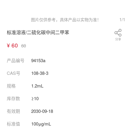
1
/
1
图片仅供参考，具体产品以实物为准！
标准溶液/二硫化碳中间二甲苯
分享
¥ 60
60
产品编号
94153a
CAS号
108-38-3
规格
1.2mL
库存数
≥10
有效期
2030-09-18
标准值
100μg/mL