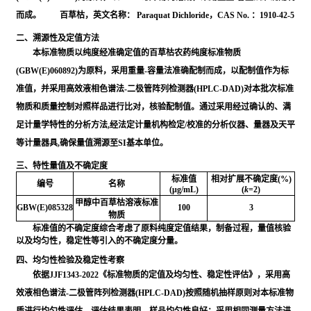
而成。 百草枯，英文名称： Paraquat Dichloride，CAS No. ：1910-42-5
二、溯源性及定值方法
本标准物质以纯度经准确定值的百草枯农药纯度标准物质
(GBW(E)060892)为原料，采用重量-容量法准确配制而成，以配制值作为标
准值，并采用⾼效液相⾊谱法-⼆极管阵列检测器(HPLC-DAD)对本批次标准
物质和质量控制对照样品进行比对，核验配制值。通过采用经过确认的、满
足计量学特性的分析方法,经法定计量机构检定/校准的分析仪器、量器及天平
等计量器具,确保量值溯源至SI基本单位。
三、特性量值及不确定度
标准值
相对扩展不确定度(%)
编号
名称
(μg/mL)
(
k
=2)
甲醇中百草枯溶液标准
GBW(E)085328
100
3
物质
标准值的不确定度综合考虑了原料纯度定值结果，制备过程，量值核验
以及均匀性，稳定性等引入的不确定度分量。
四、均匀性检验及稳定性考察
依据JJF1343-2022《标准物质的定值及均匀性、稳定性评估》，采用高
效液相色谱法-二极管阵列检测器(HPLC-DAD)按照随机抽样原则对本标准物