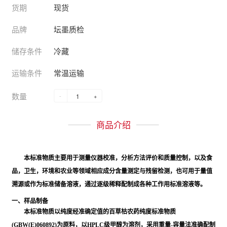
货期
现货
品牌
坛墨质检
储存条件
冷藏
运输条件
常温运输
数量
-
+
商品介绍
本标准物质主要用于测量仪器校准，分析方法评价和质量控制，以及食
品，卫生，环境和农业等领域相应成分含量测定与残留检测，也可用于量值
溯源或作为标准储备溶液，通过逐级稀释配制成各种工作用标准溶液等。
一、样品制备
本标准物质以纯度经准确定值的百草枯农药纯度标准物质
(GBW(E)060892)为原料，以HPLC级甲醇为溶剂，采用重量-容量法准确配制