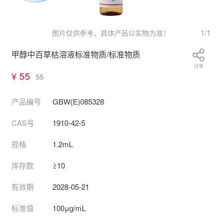
1
/
1
图片仅供参考，具体产品以实物为准！
甲醇中百草枯溶液标准物质/标准物质
分享
¥ 55
55
产品编号
GBW(E)085328
CAS号
1910-42-5
规格
1.2mL
库存数
≥10
有效期
2028-05-21
标准值
100μg/mL