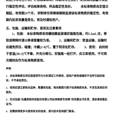
质进行均匀性评估，评估结果表明，样品均匀性良好；采用相同测量方法进
行稳定性评估，评估结果表明，样品稳定性良好。 本标准物质自定值日
期起，有效期24个月， 研制单位将继续跟踪监测该标准物质的稳定性，有效
期内如发现量值变化，将及时通知用户。
五、包装、运输和贮存、使用及注意事项
1、包装： 本标准物质采用硼硅酸盐玻璃安瓿瓶包装，约1.2mL/支，移
取或稀释时请以移液管量取为准。 2、运输和贮存：常温运输，运输时
应避免挤压，碰撞；冷藏(2~8)℃，置于阴凉处贮存。 3、使用： 启封前
于室温(20±3)℃平衡，并充分摇匀。安瓿瓶一经打开，应立即使用，不可再
次熔封后作为标准物质使用。
声明
1．本标准物质仅供实验室研究与分析测试工作使用，因用户使用或储存不当所引起的投
诉，不予承担责任。
2．收到后请立即核对品种、数量和包装，相关赔偿只限于标准物质本身，不涉及其他任何
损失。
3．仅对加盖“坛墨质检科技股份有限公司标准物质专用章”的完整证书负责，请妥善保管此
证书。
4．如需获得更多与使用有关的信息，请与技术咨询部门联系。