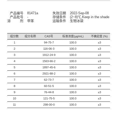
产品编号
81471a
失效日期
2022-Sep-08
产品批号
-
存储条件
(2~8)℃,Keep in the shade
溶 剂
甲苯
运输条件
生物冰袋
组分数
组分名称
CAS号
标准浓度(μg/mL)
不确定度 (%)
1
94-75-7
100.0
±3
2
116-06-3
100.0
±3
3
1912-24-9
100.0
±3
4
1563-66-2
100.0
±3
5
1897-45-6
100.0
±3
6
2921-88-2
100.0
±3
7
62-73-7
100.0
±3
8
60-51-5
100.0
±3
9
76-44-8
100.0
±3
10
121-75-5
100.0
±3
11
298-00-0
100.0
±3