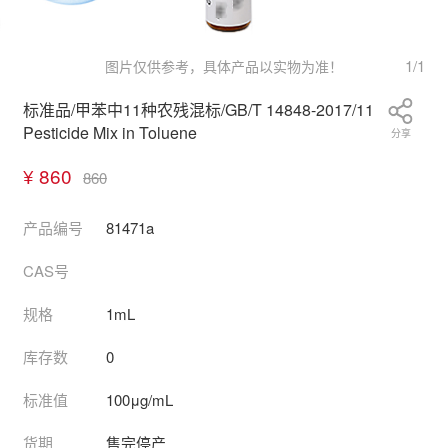
1
/
1
图片仅供参考，具体产品以实物为准！
标准品/甲苯中11种农残混标/GB/T 14848-2017/11
Pesticide Mix in Toluene
分享
¥ 860
860
产品编号
81471a
CAS号
规格
1mL
库存数
0
标准值
100μg/mL
货期
售完停产