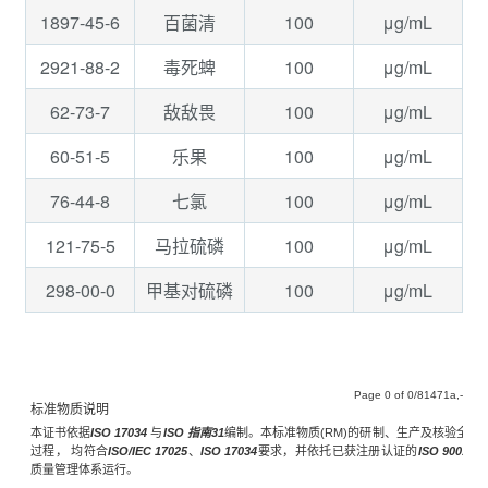
1897-45-6
100
μg/mL
百菌清
2921-88-2
100
μg/mL
毒死蜱
62-73-7
100
μg/mL
敌敌畏
60-51-5
100
μg/mL
乐果
76-44-8
100
μg/mL
七氯
121-75-5
100
μg/mL
马拉硫磷
298-00-0
100
μg/mL
甲基对硫磷
Page
of
/81471a,-
标准物质说明
本证书依据
ISO 17034
与
ISO 指南31
编制。本标准物质(RM)的研制、生产及核验全
过程， 均符合
ISO/IEC 17025
、
ISO 17034
要求，并依托已获注册认证的
ISO 9001
质量管理体系运行。