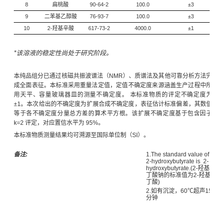
8
扁桃酸
90-64-2
100.0
±3
9
二苯基乙醇酸
76-93-7
100.0
±3
10
2-羟基辛酸
617-73-2
4000.0
±1
*该溶液的稳定性尚处于研究阶段。
本纯品组分已通过核磁共振波谱法（NMR）、质谱法及其他可靠分析方法完
成全面表征。本标准采用重量法定值，定值不确定度来源涵盖生产过程中所
用天平、容量玻璃器皿的测量不确定度。 本标准物质的评定不确定度为
±1。本次给出的不确定度为扩展合成不确定度，表征估计标准偏差，其数值
等于各不确定度分量总方差的算术平方根。该扩展不确定度基于包含因子
k=2 评定，对应置信水平为 95%。
本标准物质测量结果均可溯源至国际单位制（SI）。
备注:
1.The standard value of So
2-hydroxybutyrate is 2-
hydroxybutyrate.(2-羟基
丁酸钠的标准值为2-羟基
丁酸)
2.如有沉淀，60℃超声15
分钟