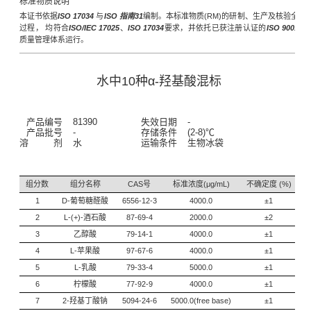
标准物质说明
本证书依据
ISO 17034
与
ISO 指南31
编制。本标准物质(RM)的研制、生产及核验全
过程， 均符合
ISO/IEC 17025
、
ISO 17034
要求，并依托已获注册认证的
ISO 9001
质量管理体系运行。
水中10种α-羟基酸混标
产品编号
81390
失效日期
-
产品批号
-
存储条件
(2-8)℃
溶 剂
水
运输条件
生物冰袋
组分数
组分名称
CAS号
标准浓度(μg/mL)
不确定度 (%)
1
D-葡萄糖醛酸
6556-12-3
4000.0
±1
2
L-(+)-酒石酸
87-69-4
2000.0
±2
3
乙醇酸
79-14-1
4000.0
±1
4
L-苹果酸
97-67-6
4000.0
±1
5
L-乳酸
79-33-4
5000.0
±1
6
柠檬酸
77-92-9
4000.0
±1
7
2-羟基丁酸钠
5094-24-6
5000.0(free base)
±1