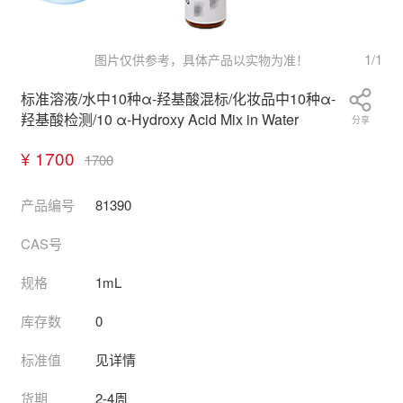
1
/
1
图片仅供参考，具体产品以实物为准！
标准溶液/水中10种α-羟基酸混标/化妆品中10种α-
羟基酸检测/10 α-Hydroxy Acid Mix in Water
分享
¥ 1700
1700
产品编号
81390
CAS号
规格
1mL
库存数
0
标准值
见详情
货期
2-4周