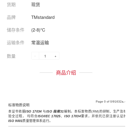
货期
现货
品牌
TMstandard
储存条件
(2-8)℃
运输条件
常温运输
数量
-
+
商品介绍
Page
of
/91632a,-
标准物质说明
本证书依据
ISO 17034
与
ISO 指南31
编制。本标准物质(RM)的研制、生产及核
验全过程， 均符合
ISO/IEC 17025
、
ISO 17034
要求，并依托已获注册认证的
ISO 9001
质量管理体系运行。