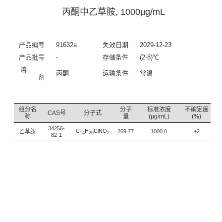
丙酮中乙草胺, 1000μg/mL
产品编号
91632a
失效日期
2029-12-23
产品批号
-
存储条件
(2-8)℃
溶
丙酮
运输条件
常温
剂
组分名
分子
标准浓度
不确定度
CAS号
分子式
称
量
(μg/mL)
(%)
34256-
C
H
ClNO
乙草胺
269.77
1000.0
±2
14
20
2
82-1