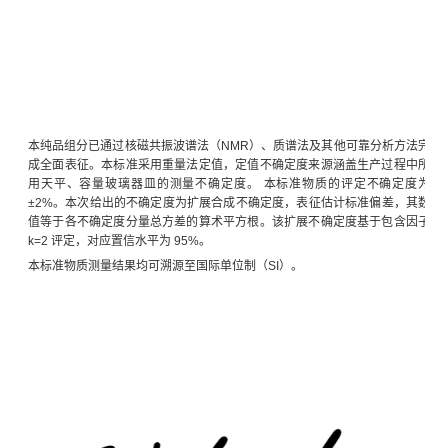
本纯品组分已通过核磁共振波谱法（NMR）、质谱法及其他可靠分析方法完
成全面表征。本标准采用重量法定值，定值不确定度来源涵盖生产过程中所
用天平、容量玻璃器皿的测量不确定度。 本标准物质的评定不确定度为
±2%。本次给出的不确定度为扩展合成不确定度，表征估计标准偏差，其数
值等于各不确定度分量总方差的算术平方根。该扩展不确定度基于包含因子
k=2 评定，对应置信水平为 95%。
本标准物质测量结果均可溯源至国际单位制（SI）。