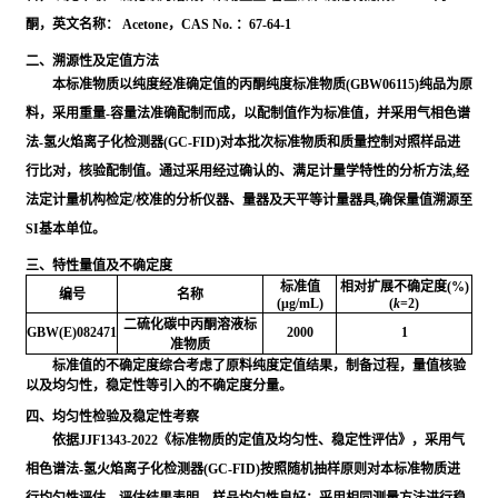
酮，英文名称： Acetone，CAS No. ：67-64-1
二、溯源性及定值方法
本标准物质以纯度经准确定值的丙酮纯度标准物质(GBW06115)纯品为原
料，采用重量-容量法准确配制而成，以配制值作为标准值，并采用气相色谱
法-氢火焰离子化检测器(GC-FID)对本批次标准物质和质量控制对照样品进
行比对，核验配制值。通过采用经过确认的、满足计量学特性的分析方法,经
法定计量机构检定/校准的分析仪器、量器及天平等计量器具,确保量值溯源至
SI基本单位。
三、特性量值及不确定度
标准值
相对扩展不确定度(%)
编号
名称
(μg/mL)
(
k
=2)
二硫化碳中丙酮溶液标
GBW(E)082471
2000
1
准物质
标准值的不确定度综合考虑了原料纯度定值结果，制备过程，量值核验
以及均匀性，稳定性等引入的不确定度分量。
四、均匀性检验及稳定性考察
依据JJF1343-2022《标准物质的定值及均匀性、稳定性评估》，采用气
相色谱法-氢火焰离子化检测器(GC-FID)按照随机抽样原则对本标准物质进