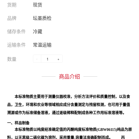
货期
现货
品牌
坛墨质检
储存条件
冷藏
运输条件
常温运输
数量
-
+
商品介绍
本标准物质主要用于测量仪器校准，分析方法评价和质量控制，以及食
品，卫生，环境和农业等领域相应成分含量测定与残留检测，也可用于量值
溯源或作为标准储备溶液，通过逐级稀释配制成各种工作用标准溶液等。
一、样品制备
本标准物质以纯度经准确定值的丙酮纯度标准物质(GBW06115)纯品为原
料，以无苯级二硫化碳为溶剂，采用重量-容量法准确配制而成。 丙