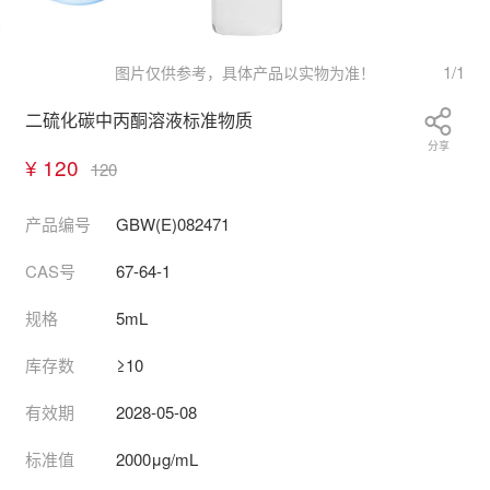
1
/
1
图片仅供参考，具体产品以实物为准！
二硫化碳中丙酮溶液标准物质
分享
¥ 120
120
产品编号
GBW(E)082471
CAS号
67-64-1
规格
5mL
库存数
≥10
有效期
2028-05-08
标准值
2000μg/mL