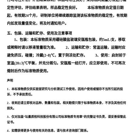
行均匀性评估，评估结果表明，样品均匀性良好；采用相同测量方法进行稳
定性评估，评估结果表明，样品稳定性良好。 本标准物质自定值日期
起，有效期24个月， 研制单位将继续跟踪监测该标准物质的稳定性，有效期
内如发现量值变化，将及时通知用户。
五、包装、运输和贮存、使用及注意事项
1、包装：本标准物质采用硼硅酸盐玻璃安瓿瓶包装，约5mL/支，移取
或稀释时请以移液管量取为准。 2、运输和贮存：常温运输，运输时应
避免挤压，碰撞；冷藏(2~8)℃，置于阴凉处贮存。 3、使用：启封前于
室温(20±3)℃平衡，并充分摇匀。安瓿瓶一经打开，应立即使用，不可再次
熔封后作为标准物质使用。
声明
1．本标准物质仅供实验室研究与分析测试工作使用，因用户使用或储存不当所引起的投
诉，不予承担责任。
2．收到后请立即核对品种、数量和包装，相关赔偿只限于标准物质本身，不涉及其他任何
损失。
3．仅对加盖“坛墨质检科技股份有限公司标准物质专用章”的完整证书负责，请妥善保管此
证书。
4．如需获得更多与使用有关的信息，请与技术咨询部门联系。