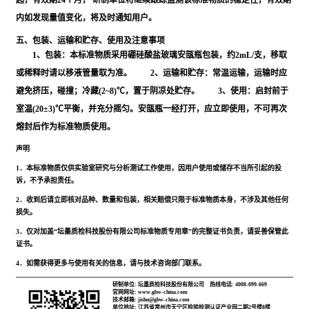
起，有效期24个月， 研制单位将继续跟踪监测该标准物质的稳定性，有效期
内如发现量值变化，将及时通知用户。
五、包装、运输和贮存、使用及注意事项
1、包装：本标准物质采用硼硅酸盐玻璃安瓿瓶包装，约2mL/支，移取
或稀释时请以移液管量取为准。 2、运输和贮存：常温运输，运输时应
避免挤压，碰撞；冷藏(2~8)℃，置于阴凉处贮存。 3、使用：启封前于
室温(20±3)℃平衡，并充分摇匀。安瓿瓶一经打开，应立即使用，不可再次
熔封后作为标准物质使用。
声明
1．本标准物质仅供实验室研究与分析测试工作使用，因用户使用或储存不当所引起的投
诉，不予承担责任。
2．收到后请立即核对品种、数量和包装，相关赔偿只限于标准物质本身，不涉及其他任何
损失。
3．仅对加盖“坛墨质检科技股份有限公司标准物质专用章”的完整证书负责，请妥善保管此
证书。
4．如需获得更多与使用有关的信息，请与技术咨询部门联系。
研制单位: 坛墨质检科技股份有限公司
热线电话: 4008-099-669
官网网址: www.gbw-china.com
技术邮箱: jishu@gbw-china.com
单位地址: 江苏省常州市天宁区检验检测认证产业园二期2号楼8楼