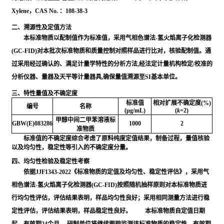
Xylene，CAS No. ：108-38-3
二、溯源性及定值方法
本标准物质以配制值作为标准值，采用气相色谱法-氢火焰离子化检测器
(GC-FID)对本批次标准物质和质量控制对照样品进行比对，核验配制值。通
过采用经过确认的、满足计量学特性的分析方法,经法定计量机构检定/校准的
分析仪器、量器及天平等计量器具,确保量值溯源至SI基本单位。
三、特性量值及不确定度
标准值
相对扩展不确定度(%)
编号
名称
(μg/mL)
(
k
=2)
甲醇中间二甲苯溶液标
GBW(E)083286
1000
2
准物质
标准值的不确定度综合考虑了原料纯度定值结果，制备过程，量值核验
以及均匀性，稳定性等引入的不确定度分量。
四、均匀性检验及稳定性考察
依据JJF1343-2022《标准物质的定值及均匀性、稳定性评估》，采用气
相色谱法-氢火焰离子化检测器(GC-FID)按照随机抽样原则对本标准物质进
行均匀性评估，评估结果表明，样品均匀性良好；采用相同测量方法进行稳
定性评估，评估结果表明，样品稳定性良好。 本标准物质自定值日期