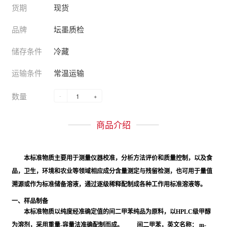
货期
现货
品牌
坛墨质检
储存条件
冷藏
运输条件
常温运输
数量
-
+
商品介绍
本标准物质主要用于测量仪器校准，分析方法评价和质量控制，以及食
品，卫生，环境和农业等领域相应成分含量测定与残留检测，也可用于量值
溯源或作为标准储备溶液，通过逐级稀释配制成各种工作用标准溶液等。
一、样品制备
本标准物质以纯度经准确定值的间二甲苯纯品为原料，以HPLC级甲醇
为溶剂，采用重量-容量法准确配制而成。 间二甲苯，英文名称： m-