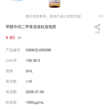
1
/
1
图片仅供参考，具体产品以实物为准！
甲醇中间二甲苯溶液标准物质
分享
¥ 80
80
产品编号
GBW(E)083286
CAS号
108-38-3
规格
2mL
库存数
≥10
有效期
2028-07-06
标准值
1000μg/mL