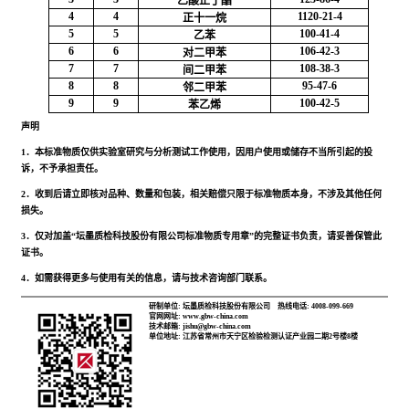
乙酸正丁酯
4
4
1120-21-4
正十一烷
5
5
100-41-4
乙苯
6
6
106-42-3
对二甲苯
7
7
108-38-3
间二甲苯
8
8
95-47-6
邻二甲苯
9
9
100-42-5
苯乙烯
声明
1．本标准物质仅供实验室研究与分析测试工作使用，因用户使用或储存不当所引起的投
诉，不予承担责任。
2．收到后请立即核对品种、数量和包装，相关赔偿只限于标准物质本身，不涉及其他任何
损失。
3．仅对加盖“坛墨质检科技股份有限公司标准物质专用章”的完整证书负责，请妥善保管此
证书。
4．如需获得更多与使用有关的信息，请与技术咨询部门联系。
研制单位: 坛墨质检科技股份有限公司
热线电话: 4008-099-669
官网网址: www.gbw-china.com
技术邮箱: jishu@gbw-china.com
单位地址: 江苏省常州市天宁区检验检测认证产业园二期2号楼8楼