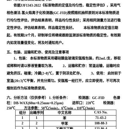
依据JJF1343-2022《标准物质的定值及均匀性、稳定性评估》，采用气
相色谱法-氢火焰离子化检测器(GC-FID)按照随机抽样原则对本标准物质进
行均匀性评估，评估结果表明，样品均匀性良好；采用相同测量方法进行稳
定性评估，评估结果表明，样品稳定性良好。 本标准物质自定值日期
起，有效期24个月，研制单位将继续跟踪监测该标准物质的稳定性，有效期
内如发现量值变化，将及时通知用户。
五、包装、运输和贮存、使用及注意事项
1、包装： 本标准物质采用硼硅酸盐玻璃安瓿瓶包装，约2mL/支，移取
或稀释时请以移液管量取为准。 2、运输和贮存：常温运输，运输时应
避免挤压，碰撞；冷藏(2~8)℃，置于阴凉处贮存。 3、使用： 启封前于
室温(20±3)℃平衡，并充分摇匀。安瓿瓶一经打开，应立即使用，不可再次
熔封后作为标准物质使用。
六、分析方法（仅供参考）
1. 分析条件：
检测器：GC-FID 色谱
柱：DB-WAX(60m×0.25mm×0.25μm) 进样口：220℃ 检测器：
250℃ 方法参数：50℃(5min)，6℃/min→110℃(3min)
CAS No.
组分
出峰序列
中文名称
1
1
71-43-2
苯
2
2
108-88-3
甲苯
3
3
123-86-4