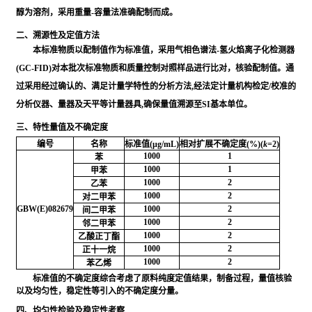
醇为溶剂，采用重量-容量法准确配制而成。
二、溯源性及定值方法
本标准物质以配制值作为标准值，采用气相色谱法-氢火焰离子化检测器
(GC-FID)对本批次标准物质和质量控制对照样品进行比对，核验配制值。通
过采用经过确认的、满足计量学特性的分析方法,经法定计量机构检定/校准的
分析仪器、量器及天平等计量器具,确保量值溯源至SI基本单位。
三、特性量值及不确定度
编号
名称
标准值(μg/mL)
相对扩展不确定度(%)(
k
=2)
1000
1
苯
1000
1
甲苯
1000
2
乙苯
1000
2
对二甲苯
GBW(E)082679
1000
2
间二甲苯
1000
2
邻二甲苯
1000
2
乙酸正丁酯
1000
2
正十一烷
1000
2
苯乙烯
标准值的不确定度综合考虑了原料纯度定值结果，制备过程，量值核验
以及均匀性，稳定性等引入的不确定度分量。
四、均匀性检验及稳定性考察