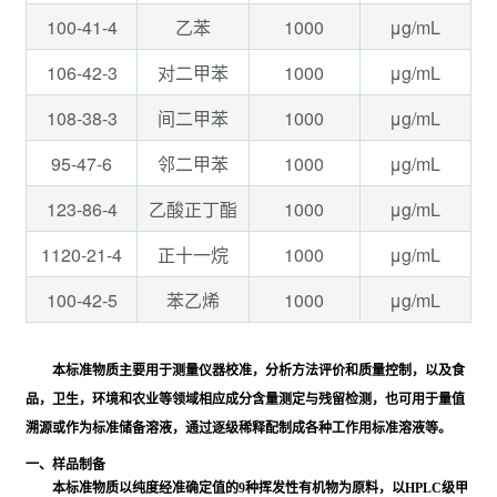
100-41-4
1000
μg/mL
乙苯
106-42-3
1000
μg/mL
对二甲苯
108-38-3
1000
μg/mL
间二甲苯
95-47-6
1000
μg/mL
邻二甲苯
123-86-4
1000
μg/mL
乙酸正丁酯
1120-21-4
1000
μg/mL
正十一烷
100-42-5
1000
μg/mL
苯乙烯
本标准物质主要用于测量仪器校准，分析方法评价和质量控制，以及食
品，卫生，环境和农业等领域相应成分含量测定与残留检测，也可用于量值
溯源或作为标准储备溶液，通过逐级稀释配制成各种工作用标准溶液等。
一、样品制备
本标准物质以纯度经准确定值的9种挥发性有机物为原料，以HPLC级甲