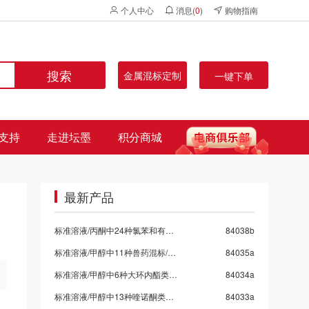
个人中心
消息(
0
)
购物指南
搜索
金属混标定制
一键下单
支持
走进坛墨
积分商城
最新产品
标准溶液/丙酮中24种氯苯和有机氯混标
84038b
标准溶液/甲醇中11种兽药混标/SN/T 5724-2025-9
84035a
标准溶液/甲醇中6种大环内酯类抗生素混标/SN/T 5724-2025-8/保质期6个月
84034a
标准溶液/甲醇中13种喹诺酮类药物混标/SN/T 5724-2025-7
84033a