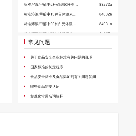
标准溶液/甲醇中5种硝基咪唑类药物混标/SN/T 5724-2025-4
83272a
标准溶液/甲醇中13种甾体激素混标溶液/SN/T 5724-2025-3/保质期6个月
84032a
标准溶液/甲醇中20种β-受体激动剂混标溶液/SN/T 5724-2025-2
84031a
标准溶液/二硫化碳中10种挥发性有机物混标
84027x
常见问题
标准溶液/水中乙醇等5种混标-4组
84011x
标准溶液/水中乙醇等5种混标-3组
84010x
关于食品安全企业标准有关问题的说明
标准溶液/水中乙醇等5种混标-2组
84009x
国家标准的制定程序
标准溶液/水中乙醇等5种混标-1组
84008x
食品安全标准及食品添加剂有关问题答问
标准溶液/甲醇中4种挥发性卤代烃混标
84006c
哪些食品需要认证
甲醇中4种氯苯混标
84005a
标准化常用名词解释
标准溶液/乙酸乙酯中10种农药混标/2026国抽农残/GB 23200.113-2026
83998a
标准溶液/乙腈中21种农药混标/2026国抽农残/GB 23200.121-2026
83997a
标准溶液/丙酮中43种农药混标/2026国抽农残/GB 23200.113/GB 23200.121
83996a
标准溶液/乙酸乙酯中53种农药混标/2026国抽农残/GB 23200.113-2026
83995a