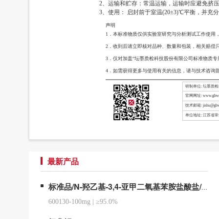
2、运输和贮存：常温运输，运输时应避免挤压，碰
3、使用： 启封前于室温(20±3)℃平衡，并
声明
1．本标准物质仅供实验室研究与分析测试工作使用
2．收到后请立即核对品种、数量和包装，相关赔偿
3．仅对加盖“坛墨质检科技股份有限公司标准物质专
4．如需获得更多与使用有关的信息，请与技术咨询
研制单位: 坛墨质
官网网址: www.gbw-
技术邮箱: jishu@gbw
单位地址: 江苏省
最新产品
标准品/N-羟乙基-3,4-亚甲二氧基苯胺盐酸盐/2-(Benzo[d][1,3]dioxol-5-ylamino)ethanol Hydrochloride
600130-100mg
|
≥95.0%