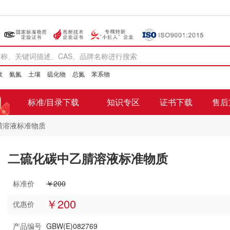
数
氨氮
土壤
硫化物
总氮
苯系物
标准/目录下载
知识专区
证书下载
售后
腈溶液标准物质
二硫化碳中乙腈溶液标准物质
标准价
￥200
￥200
优惠价
产品编号
GBW(E)082769