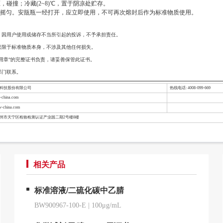
撞；冷藏(2~8)℃，置于阴凉处贮存。
充分摇匀。安瓿瓶一经打开，应立即使用，不可再次熔封后作为标准物质使用。
，因用户使用或储存不当所引起的投诉，不予承担责任。
只限于标准物质本身，不涉及其他任何损失。
用章”的完整证书负责，请妥善保管此证书。
部门联系。
检科技股份有限公司
热线电话: 4008-099-669
china.com
-china.com
常州市天宁区检验检测认证产业园二期2号楼8楼
相关产品
标准溶液/二硫化碳中乙腈
BW900967-100-E
|
100μg/mL