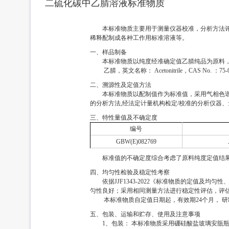
二硫化碳中乙腈溶液标准物质
本标准物质主要用于测量仪器校准，分析方法
稀释配制成各种工作用标准溶液等。
一、样品制备
本标准物质以纯度经准确定值乙腈纯品为原料
乙腈，英文名称： Acetonitrile，CAS No. ：75-0
二、溯源性及定值方法
本标准物质以配制值作为标准值，采用气相色谱
的分析方法,经法定计量机构检定/校准的分析仪器、
三、特性量值及不确定度
编号
GBW(E)082769
标准值的不确定度综合考虑了原料纯度定值结
四、均匀性检验及稳定性考察
依据JJF1343-2022《标准物质的定值及
匀性良好；采用相同测量方法进行稳定性评估，评
本标准物质自定值日期起，有效期24个月， 研
五、包装、运输和贮存、使用及注意事项
1、包装： 本标准物质采用硼硅酸盐玻璃安瓿瓶