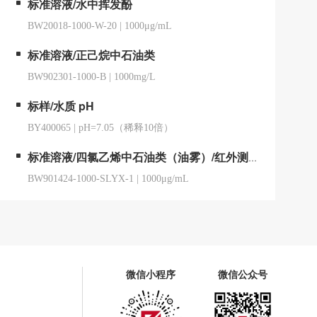
标准溶液/水中挥发酚
BW20018-1000-W-20
|
1000μg/mL
标准溶液/正己烷中石油类
BW902301-1000-B
|
1000mg/L
标样/水质 pH
BY400065
|
pH=7.05（稀释10倍）
标准溶液/四氯乙烯中石油类（油雾）/红外测油仪用
BW901424-1000-SLYX-1
|
1000μg/mL
微信小程序
微信公众号