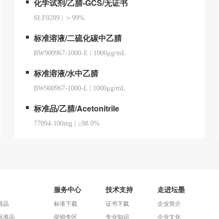
化学试剂/乙腈-GCS/无证书
SLF0289
|
＞99%
标准溶液/二硫化碳中乙腈
BW900967-1000-E
|
1000μg/mL
标准溶液/水中乙腈
BW900967-1000-L
|
1000μg/mL
标准品/乙腈/Acetonitrile
77094-100mg
|
≥98.0%
服务中心
技术支持
走进坛墨
准品
标准下载
证书下载
企业简介
标准品
促销专区
专业知识
企业文化