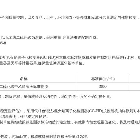
评价和质量控制，以及食品，卫生，环境和农业等领域相应成分含量测定与残留检测，
，以无苯级二硫化碳为溶剂，采用重量-容量法准确配制而成。
5-8
法-氢火焰离子化检测器(GC-FID)对本批次标准物质和质量控制对照样品进行比对
量器及天平等计量器具,确保量值溯源至SI基本单位。
名称
标准值(μg/mL)
二硫化碳中乙腈溶液标准物质
3000
果，制备过程，量值核验以及均匀性，稳定性等引入的不确定度分量。
均匀性、稳定性评估》，采用气相色谱法-氢火焰离子化检测器(GC-FID)按照随机抽样
估结果表明，样品稳定性良好。
制单位将继续跟踪监测该标准物质的稳定性，有效期内如发现量值变化，将及时通知
包装，约2mL/支，移取或稀释时请以移液管量取为准。