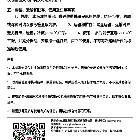
发现量值变化，将及时通知用户。
五、包装、运输和贮存、使用及注意事项
1、包装： 本标准物质采用硼硅酸盐玻璃安瓿瓶包装，约2mL/支，移取
或稀释时请以移液管量取为准。 2、运输和贮存：常温运输，运输时应
避免挤压，碰撞；冷藏(2~8) ℃贮存。 3、使用： 启封前于室温(20±3)℃
平衡，并充分摇匀。安瓿瓶一经打开，应立即使用，不可再次熔封后作为标
准物质使用。
声明
1．本标准物质仅供实验室研究与分析测试工作使用，因用户使用或储存不当所引起的投
诉，不予承担责任。
2．收到后请立即核对品种、数量和包装，相关赔偿只限于标准物质本身，不涉及其他任何
损失。
3．仅对加盖“坛墨质检科技股份有限公司标准物质专用章”的完整证书负责，请妥善保管此
证书。
4．如需获得更多与使用有关的信息，请与技术咨询部门联系。
研制单位: 坛墨质检科技股份有限公司
热线电话: 4008-099-669
官网网址: www.gbw-china.com
技术邮箱: jishu@gbw-china.com
单位地址: 江苏省常州市天宁区检验检测认证产业园二期2号楼8楼