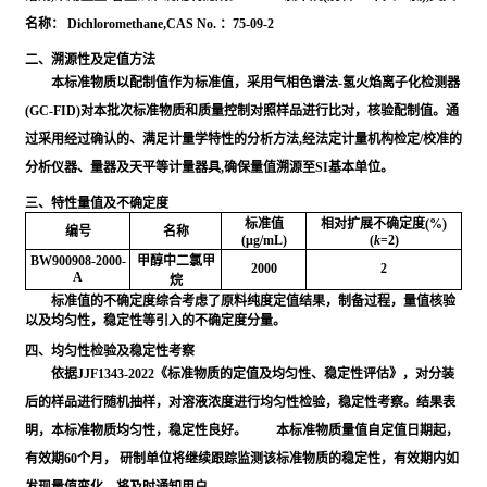
名称： Dichloromethane,CAS No. ：75-09-2
二、溯源性及定值方法
本标准物质以配制值作为标准值，采用气相色谱法-氢火焰离子化检测器
(GC-FID)对本批次标准物质和质量控制对照样品进行比对，核验配制值。通
过采用经过确认的、满足计量学特性的分析方法,经法定计量机构检定/校准的
分析仪器、量器及天平等计量器具,确保量值溯源至SI基本单位。
三、特性量值及不确定度
标准值
相对扩展不确定度(%)
编号
名称
(μg/mL)
(
k
=2)
BW900908-2000-
甲醇中二氯甲
2000
2
A
烷
标准值的不确定度综合考虑了原料纯度定值结果，制备过程，量值核验
以及均匀性，稳定性等引入的不确定度分量。
四、均匀性检验及稳定性考察
依据JJF1343-2022《标准物质的定值及均匀性、稳定性评估》，对分装
后的样品进行随机抽样，对溶液浓度进行均匀性检验，稳定性考察。结果表
明，本标准物质均匀性，稳定性良好。 本标准物质量值自定值日期起，
有效期60个月， 研制单位将继续跟踪监测该标准物质的稳定性，有效期内如