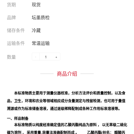
货期
现货
品牌
坛墨质检
储存条件
冷藏
运输条件
常温运输
数量
-
+
商品介绍
本标准物质主要用于测量仪器校准，分析方法评价和质量控制，以及食
品，卫生，环境和农业等领域相应成分含量测定与残留检测，也可用于量值
溯源或作为标准储备溶液，通过逐级稀释配制成各种工作用标准溶液等。
一、样品制备
本标准物质以纯度经准确定值的乙酸丙酯纯品为原料 ， 以无苯级二硫化
碳为溶剂 ， 采用重量-容量法准确配制而成 。 乙酸丙酯(别名： 醋酸丙