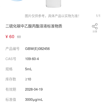
1
/
1
图片仅供参考，具体产品以实物为准！
二硫化碳中乙酸丙酯溶液标准物质
分享
¥ 60
60
产品编号
GBW(E)082456
CAS号
109-60-4
规格
5mL
库存数
≥10
有效期
2028-04-19
标准值
3000μg/mL