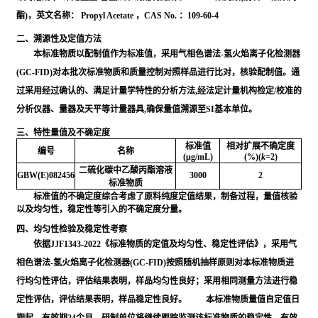
酯)，英文名称： Propyl Acetate ，CAS No. ：109-60-4
二、溯源性及定值方法
本标准物质以配制值作为标准值，采用气相色谱法-氢火焰离子化检测器
(GC-FID)对本批次标准物质和质量控制对照样品进行比对，核验配制值。通
过采用经过确认的、满足计量学特性的分析方法,经法定计量机构检定/校准的
分析仪器、量器及天平等计量器具,确保量值溯源至SI基本单位。
三、特性量值及不确定度
标准值
相对扩展不确定度
编号
名称
(μg/mL)
(%)(
k
=2)
二硫化碳中乙酸丙酯溶液
GBW(E)082456
3000
2
标准物质
标准值的不确定度综合考虑了原料纯度定值结果，制备过程，量值核验
以及均匀性，稳定性等引入的不确定度分量。
四、均匀性检验及稳定性考察
依据JJF1343-2022《标准物质的定值及均匀性、稳定性评估》，采用气
相色谱法-氢火焰离子化检测器(GC-FID)按照随机抽样原则对本标准物质进
行均匀性评估，评估结果表明，样品均匀性良好；采用相同测量方法进行稳
定性评估，评估结果表明，样品稳定性良好。 本标准物质量值自定值日