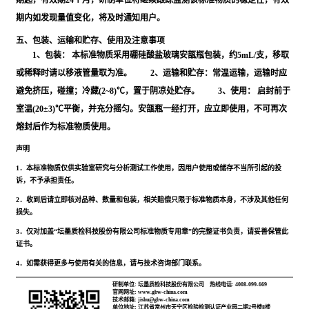
期起，有效期24个月，研制单位将继续跟踪监测该标准物质的稳定性，有效
期内如发现量值变化，将及时通知用户。
五、包装、运输和贮存、使用及注意事项
1、包装： 本标准物质采用硼硅酸盐玻璃安瓿瓶包装，约5mL/支，移取
或稀释时请以移液管量取为准。 2、运输和贮存：常温运输，运输时应
避免挤压，碰撞；冷藏(2~8)℃，置于阴凉处贮存。 3、使用： 启封前于
室温(20±3)℃平衡，并充分摇匀。安瓿瓶一经打开，应立即使用，不可再次
熔封后作为标准物质使用。
声明
1．本标准物质仅供实验室研究与分析测试工作使用，因用户使用或储存不当所引起的投
诉，不予承担责任。
2．收到后请立即核对品种、数量和包装，相关赔偿只限于标准物质本身，不涉及其他任何
损失。
3．仅对加盖“坛墨质检科技股份有限公司标准物质专用章”的完整证书负责，请妥善保管此
证书。
4．如需获得更多与使用有关的信息，请与技术咨询部门联系。
研制单位: 坛墨质检科技股份有限公司
热线电话: 4008-099-669
官网网址: www.gbw-china.com
技术邮箱: jishu@gbw-china.com
单位地址: 江苏省常州市天宁区检验检测认证产业园二期2号楼8楼