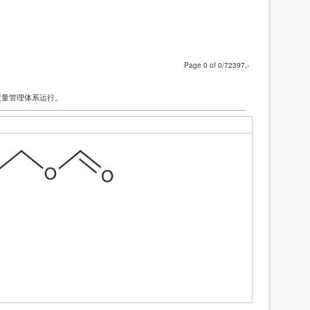
标准溶液/5种四环素类固体混标/NY/T 4870-2025
83991
标准溶液/甲醇中7种大环内酯类混标/NY/T 4870-2025
83990a
Page
of
/72397,-
质量管理体系运行。