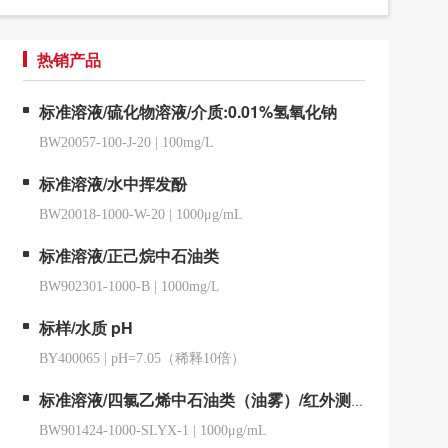
热销产品
标准溶液/硫化物溶液/介质:0.01%氢氧化钠
BW20057-100-J-20
|
100mg/L
标准溶液/水中挥发酚
BW20018-1000-W-20
|
1000μg/mL
标准溶液/正己烷中石油类
BW902301-1000-B
|
1000mg/L
标样/水质 pH
BY400065
|
pH=7.05（稀释10倍）
标准溶液/四氯乙烯中石油类（油雾）/红外测油仪用
BW901424-1000-SLYX-1
|
1000μg/mL