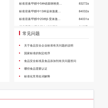
标准溶液/甲醇中5种硝基咪唑类药物混标/SN/T 5724-2025-4
83272a
标准溶液/甲醇中13种甾体激素混标溶液/SN/T 5724-2025-3/保质期6个月
84032a
标准溶液/甲醇中20种β-受体激动剂混标溶液/SN/T 5724-2025-2
84031a
标准溶液/二硫化碳中10种挥发性有机物混标
84027x
常见问题
标准溶液/水中乙醇等5种混标-4组
84011x
标准溶液/水中乙醇等5种混标-3组
84010x
关于食品安全企业标准有关问题的说明
标准溶液/水中乙醇等5种混标-2组
84009x
国家标准的制定程序
标准溶液/水中乙醇等5种混标-1组
84008x
食品安全标准及食品添加剂有关问题答问
标准溶液/甲醇中4种挥发性卤代烃混标
84006c
哪些食品需要认证
甲醇中4种氯苯混标
84005a
标准化常用名词解释
标准溶液/乙酸乙酯中10种农药混标/2026国抽农残/GB 23200.113-2026
83998a
标准溶液/乙腈中21种农药混标/2026国抽农残/GB 23200.121-2026
83997a
标准溶液/丙酮中43种农药混标/2026国抽农残/GB 23200.113/GB 23200.121
83996a
标准溶液/乙酸乙酯中53种农药混标/2026国抽农残/GB 23200.113-2026
83995a