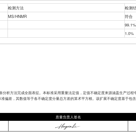
检测方法
检测
MS/HNMR
符合
99.1%
1.0%
可靠分析方法完成全面表征。本标准采用重量法定值，定值不确定度来源涵盖生产过程
标准偏差，其数值等于各不确定度分量总方差的算术平方根。该扩展不确定度基于包含因子
质量负责人签名