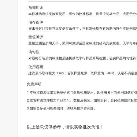
预期用途
本标准物质供实验室使用，可作为校准标准、质量控制标准品，或用于分
储存条件
在未开封且按推荐温度储存条件下，本标准物质在有效期内符合本证书载
量值溯源
重量法测定所用天平，采用可溯源至国家标准的砝码完成校准。天平每年
均匀性
对最终分装后的标准物质随机抽取平行样品开展检测，证实样品均匀性符
使用说明
建议最小取样量为 1 mg；若取样量减少，取样量为一半时，认定不确定
免责声明
1.本标准物质仅限实验室研究与分析检测使用。因使用者不当使用或储存
2.收货时请立即核对产品型号、数量及包装。如需赔付，赔付范围仅限标
3.如需更多使用相关信息，请联系技术咨询部。
以上信息仅供参考，请以实物批次为准！