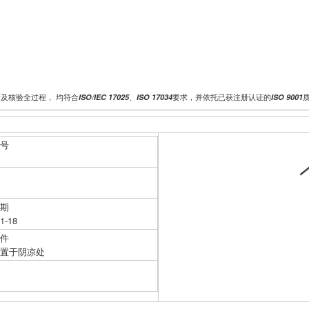
产及核验全过程， 均符合
、
要求，并依托已获注册认证的
ISO/IEC 17025
ISO 17034
ISO 9001
批号
量
日期
1-18
条件
，置于阴凉处