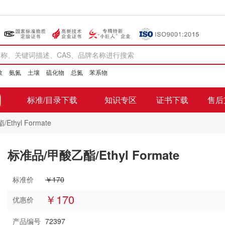
数
氨氮
土壤
硫化物
总氮
苯系物
标准/目录下载
知识专区
证书下载
售后
thyl Formate
标准品/甲酸乙酯/Ethyl Formate
标准价
￥170
￥170
优惠价
产品编号
72397