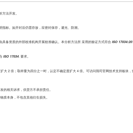
析方法开发。
明指标。如开封后仍需存放，应密封保存，避光、防潮。
由具备资质的外部校准机构开展校准确认。本分析方法所 采用的验证方式符合
ISO 17034:20
合
. 要求。
ISO 17034
度扩大 2 倍；取样量为四分之一时，认定不确定度扩大 4 倍。可访问我司官网技术支持板块
引发的相关诉求，供货方不承担责任。
准物质本身，不包含其他衍生损失。