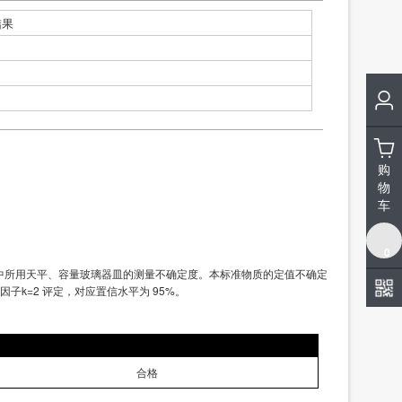
结果
购
物
车
0
中所用天平、容量玻璃器皿的测量不确定度。本标准物质的定值不确定
k=2 评定，对应置信水平为 95%。
合格