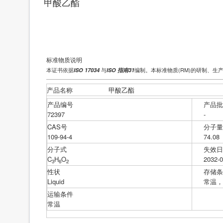
甲酸乙酯
标准物质说明
本证书依据
与
编制。本标准物质(RM)的研制、生
ISO 17034
ISO 指南31
产品名称
甲酸乙酯
产品编号
产品
72397
-
CAS号
分子
109-94-4
74.08
分子式
失效
C
H
O
2032-0
3
6
2
性状
存储
Liquid
常温
运输条件
常温