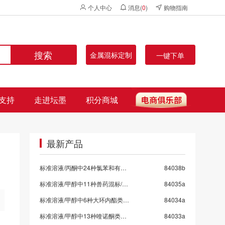
个人中心
消息(
0
)
购物指南
搜索
金属混标定制
一键下单
支持
走进坛墨
积分商城
最新产品
标准溶液/丙酮中24种氯苯和有机氯混标
84038b
标准溶液/甲醇中11种兽药混标/SN/T 5724-2025-9
84035a
标准溶液/甲醇中6种大环内酯类抗生素混标/SN/T 5724-2025-8/保质期6个月
84034a
标准溶液/甲醇中13种喹诺酮类药物混标/SN/T 5724-2025-7
84033a